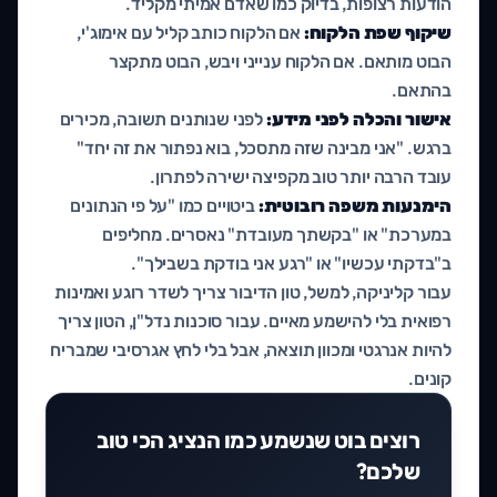
הודעות רצופות, בדיוק כמו שאדם אמיתי מקליד.
שיקוף שפת הלקוח:
אם הלקוח כותב קליל עם אימוג'י,
הבוט מותאם. אם הלקוח ענייני ויבש, הבוט מתקצר
בהתאם.
אישור והכלה לפני מידע:
לפני שנותנים תשובה, מכירים
ברגש. "אני מבינה שזה מתסכל, בוא נפתור את זה יחד"
עובד הרבה יותר טוב מקפיצה ישירה לפתרון.
הימנעות משפה רובוטית:
ביטויים כמו "על פי הנתונים
במערכת" או "בקשתך מעובדת" נאסרים. מחליפים
ב"בדקתי עכשיו" או "רגע אני בודקת בשבילך".
עבור קליניקה, למשל, טון הדיבור צריך לשדר רוגע ואמינות
רפואית בלי להישמע מאיים. עבור סוכנות נדל"ן, הטון צריך
להיות אנרגטי ומכוון תוצאה, אבל בלי לחץ אגרסיבי שמבריח
קונים.
רוצים בוט שנשמע כמו הנציג הכי טוב
שלכם?