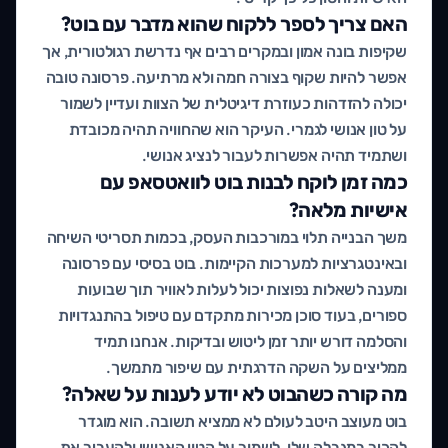
האם צריך לספר ללקוח שהוא מדבר עם בוט?
שקיפות בונה אמון ובמקרים רבים אף נדרשת רגולטורית, אך
אפשר להיות שקוף בצורה חמה ולא מרתיעה. פרסונה טובה
יכולה להזדהות כעוזרת דיגיטלית של הצוות ועדיין לשמור
על טון אנושי לגמרי. העיקר הוא שהחוויה תהיה מכובדת
ושתמיד תהיה אפשרות לעבור לנציג אנושי.
כמה זמן לוקח לבנות בוט לוואטסאפ עם
אישיות מלאה?
משך הבנייה תלוי במורכבות העסק, בכמות תסריטי השיחה
ובאינטגרציות למערכות הקיימות. בוט בסיסי עם פרסונה
ומענה לשאלות נפוצות יכול לעלות לאוויר תוך שבועות
ספורים, בעוד סוכן מכירות מתקדם עם טיפול בהתנגדויות
והסלמה דורש יותר זמן ליטוש ובדיקות. אנחנו תמיד
ממליצים על השקה הדרגתית עם שיפור מתמשך.
מה קורה כשהבוט לא יודע לענות על שאלה?
בוט מעוצב היטב לעולם לא ממציא תשובה. הוא מוגדר
להכיר במגבלה שלו, לשמור על הטון האנושי ולהעביר את