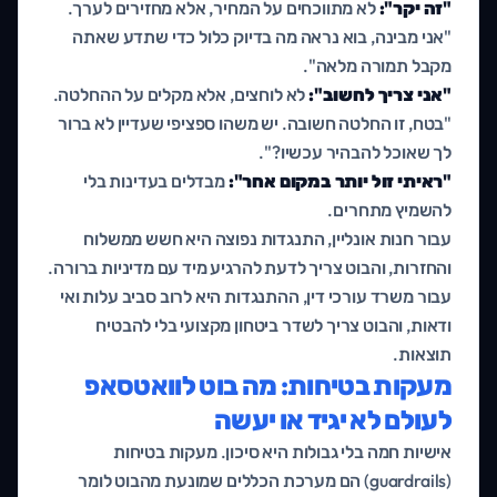
"זה יקר":
לא מתווכחים על המחיר, אלא מחזירים לערך.
"אני מבינה, בוא נראה מה בדיוק כלול כדי שתדע שאתה
מקבל תמורה מלאה".
"אני צריך לחשוב":
לא לוחצים, אלא מקלים על ההחלטה.
"בטח, זו החלטה חשובה. יש משהו ספציפי שעדיין לא ברור
לך שאוכל להבהיר עכשיו?".
"ראיתי זול יותר במקום אחר":
מבדלים בעדינות בלי
להשמיץ מתחרים.
עבור חנות אונליין, התנגדות נפוצה היא חשש ממשלוח
והחזרות, והבוט צריך לדעת להרגיע מיד עם מדיניות ברורה.
עבור משרד עורכי דין, ההתנגדות היא לרוב סביב עלות ואי
ודאות, והבוט צריך לשדר ביטחון מקצועי בלי להבטיח
תוצאות.
מעקות בטיחות: מה בוט לוואטסאפ
לעולם לא יגיד או יעשה
אישיות חמה בלי גבולות היא סיכון. מעקות בטיחות
(guardrails) הם מערכת הכללים שמונעת מהבוט לומר