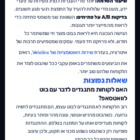
שיעור הסלמה:
יותר מדי העברות לנציג מעידות על פערי
ידע, מעט מדי עלולות להעיד על החמצת רגעי מגע חשובים.
בדיקות A/B על פתיחים:
השוואת שני משפטי פתיחה כדי
לראות מה מייצר יותר תגובות.
הגישה הנכונה היא לראות בבוט מוצר חי שמשתפר כל
חודש, ולא פרויקט חד פעמי. עסקים שמטמיעים תרבות של
איטרציה, בעזרת
שירות האוטומציות של Velolinx
, רואים
את הביצועים משתפרים באופן עקבי ככל שהבוט לומד את
הלקוחות שלהם טוב יותר.
שאלות נפוצות
האם לקוחות מתנגדים לדבר עם בוט
לוואטסאפ?
רוב הלקוחות לא מתנגדים לבוט עצמו, הם מתנגדים לחוויה
גרועה. כשהבוט מרגיש אנושי, עונה מהר ופותר בעיות,
לקוחות מעדיפים אותו על המתנה בטלפון. ההתנגדות
מופיעה רק כשהבוט נשמע מכני או תקוע, ולכן עיצוב
האישיות והטון כל כך קריטי.