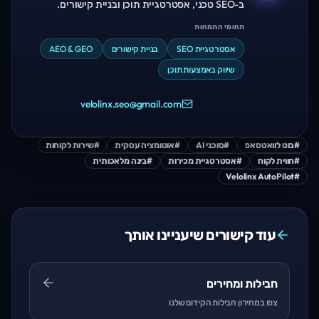
ב-SEO טכני, אסטרטגיית תוכן ובניית קישורים.
תחומי התמחות
אסטרטגיית SEO
בניית קישורים
AEO & GEO
שיווק באמצעות תוכן
velolinx.seo@gmail.com
#
בוט לוואטסאפ
#
סוכני AI
#
אוטומציה עסקית
#
שירות לקוחות
#
חווית לקוח
#
אסטרטגיית מכירות
#
בינה מלאכותית
Velolinx AutoPilot
#
עוד קישורים שיעניינו אותך
חבילות ומחירים
צפו במחירון חבילות הקידום שלנו