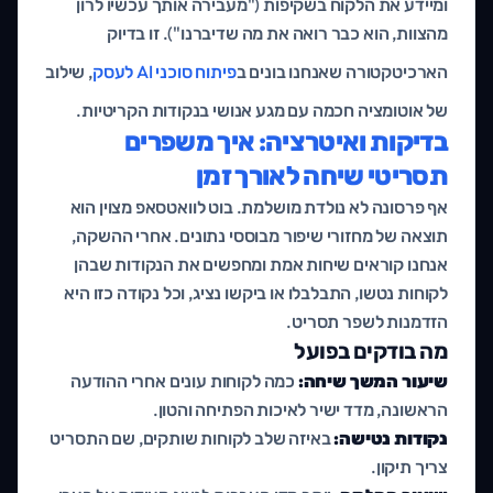
ומיידע את הלקוח בשקיפות ("מעבירה אותך עכשיו לרון
מהצוות, הוא כבר רואה את מה שדיברנו"). זו בדיוק
הארכיטקטורה שאנחנו בונים ב
פיתוח סוכני AI לעסק
, שילוב
של אוטומציה חכמה עם מגע אנושי בנקודות הקריטיות.
בדיקות ואיטרציה: איך משפרים
תסריטי שיחה לאורך זמן
אף פרסונה לא נולדת מושלמת. בוט לוואטסאפ מצוין הוא
תוצאה של מחזורי שיפור מבוססי נתונים. אחרי ההשקה,
אנחנו קוראים שיחות אמת ומחפשים את הנקודות שבהן
לקוחות נטשו, התבלבלו או ביקשו נציג, וכל נקודה כזו היא
הזדמנות לשפר תסריט.
מה בודקים בפועל
שיעור המשך שיחה:
כמה לקוחות עונים אחרי ההודעה
הראשונה, מדד ישיר לאיכות הפתיחה והטון.
נקודות נטישה:
באיזה שלב לקוחות שותקים, שם התסריט
צריך תיקון.