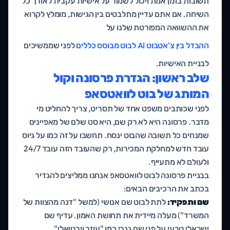
תשובות בזמן אמת ויכול לשמור על אישיות עקבית לאורך כל
השיחה. אם אתם עדיין מתלבטים בין הגישות, מומלץ לקרוא
את ההשוואה המפורטת שלנו על
ההבדל בין צ'אטבוט AI לבוט מבוסס כללים
לפני שממשיכים
לבניית האישיות.
שלב ראשון: הגדרת פרסונה וקול
המותג של בוט לוואטסאפ
לפני שכותבים משפט אחד של תסריט, צריך להחליט מי
מדבר. פרסונה היא לא רק שם, היא סט שלם של מאפיינים
שמנחים כל תשובה שהבוט ינסח. תחשבו על זה כמו על גיוס
עובד חדש למחלקת המכירות, רק שהעובד הזה עובד 24/7
ולעולם לא מתעייף.
בבניית פרסונה לבוט לוואטסאפ אנחנו ממליצים להגדיר
בכתב את הרכיבים הבאים:
שם ותפקיד:
לתת לבוט שם אנושי (למשל "דנה מהצוות של
המשרד") מעלה מיידית את תחושת האמון. עדיף שם
ישראלי טבעי על פני שם גנרי כמו "עוזר וירטואלי".