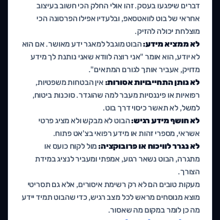
דברים שיפגעו בעסק. זהו אולי החלק הכי חשוב בעיצוב
אחראי של בוט לוואטסאפ, ובלעדיו אפילו הפרסונה הכי
מוצלחת יכולה להזיק.
לא ממציא מידע:
הבוט מוגבל למאגר ידע מאושר. אם הוא
לא יודע, הוא אומר "אני רוצה לוודא שאני נותנת לך מידע
מדויק, אעביר אותך לגורם המתאים".
לא נותן התחייבויות אסורות:
אין הבטחות משפטיות,
רפואיות או פיננסיות מעבר למה שהוגדר. סוכנות ביטוח,
למשל, לא תאשר כיסוי דרך בוט.
לא חושף מידע רגיש:
הבוט לא מבקש ולא מציג פרטי
אשראי, מספרי זהות או מידע רפואי בצ'אט פתוח.
לא נגרר לוויכוח או פרובוקציה:
מול לקוח כועס או
מתגרה, הבוט נשאר רגוע, אמפתי ומעביר לנציג במידת
הצורך.
מעקות טובים הם לא רק רשימת איסורים, אלא גם תסריטי
מוצא מנוסחים מראש לכל מצב רגיש, כדי שהבוט תמיד יידע
מה כן לומר במקום מה שאסור.