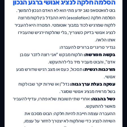
הסלמה חלקה לנציג אנושי ברגע הנכון
בוט לוואטסאפ טוב יודע מתי הוא לא האדם הנכון להמשך.
הסלמה חלקה (escalation) היא ההבדל בין לקוח מרוצה
ללקוח שמרגיש לכוד במבוך אוטומטי. המטרה היא להעביר
לנציג אנושי בדיוק כשצריך, בלי שהלקוח ירגיש שהעבירו
אותו הלאה.
נגדיר טריגרים ברורים להעברה:
בקשה מפורשת:
הלקוח מבקש "אני רוצה לדבר עם בן
אדם", והבוט מעביר מיד בלי להתעקש.
מורכבות רגשית:
תסכול, כעס או מצב רגיש שדורש מגע
אנושי.
עסקה בעלת ערך גבוה:
נדל"ן או שירות יקר שבו לקוח
בשל מרוויח מנציג אנושי שסוגר.
כשל בהבנה:
אחרי שתי תשובות שלא פתרו, עדיף להעביר
מאשר להתעקש.
ההעברה עצמה חייבת להיות חלקה: הבוט מסכם את
השיחה לנציג כדי שהלקוח לא יצטרך לחזור על עצמו,