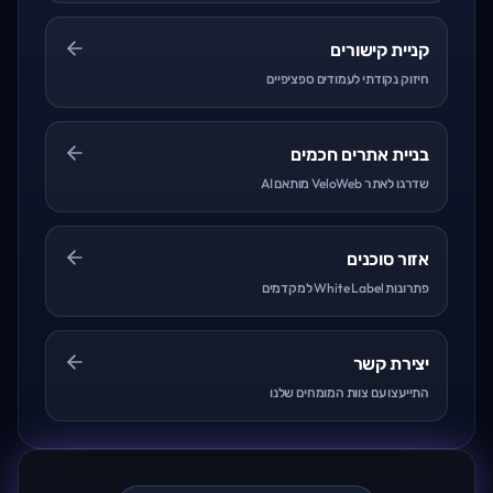
קניית קישורים
חיזוק נקודתי לעמודים ספציפיים
בניית אתרים חכמים
שדרגו לאתר VeloWeb מותאם AI
אזור סוכנים
פתרונות White Label למקדמים
יצירת קשר
התייעצו עם צוות המומחים שלנו