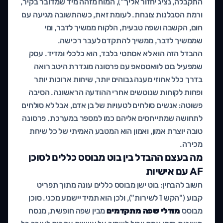
התקבלה, נציג יחזור אליך"), המוח מזהה מיד שמדובר בקיר,
ורמת הסבלנות צונחת. לעומת זאת, כשהתשובה מגיעה עם
חום, הקשבה ושפה טבעית, הלקוח ממשיך לדבר, ומי
שממשיך לדבר, ממשיך להתקדם לעבר רכישה.
ההבדל הזה הוא לא אסתטי בלבד, הוא כלכלי ומדיד. עסק
שמפעיל בוט לוואטסאפ עם פרסונה מוגדרת היטב רואה
בדרך כלל אחוזי מענה גבוהים יותר, שיחות ארוכות יותר
ופחות לקוחות שנוטשים אחרי ההודעה הראשונה. הסיבה
פשוטה: אנשים סולחים לטעויות של בן אדם, אבל לא סולחים
לתחושה שמתייחסים אליהם כמו למספר במערכת. פרסונה
טובה יוצרת אמון, ואמון הוא המטבע האמיתי של כל שיחת
מכירה.
מה בעצם ההבדל בין בוט מבוסס כללים לסוכן
AF עם אישיות
חשוב להבחין: בוט ישן מבוסס כללים עונה מתוך תפריט
קבוע ("הקש 1 לשירות"), ולכן הוא תמיד יישמע מכני. סוכן
מבוסס
מודלי שפה מתקדמים
מבין שפה חופשית, מנסח