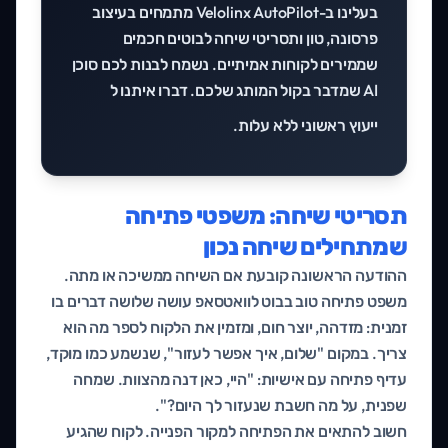
בעלינו ב-Velolinx AutoPilot מתמחים בעיצוב
פרסונה, טון ותסריטי שיחה לבוטים חכמים
שממירים לקוחות אמיתיים. נשמח לבנות לכם סוכן
AI שמדבר בקול המותג שלכם. דברו איתנו ל
ייעוץ ראשוני ללא עלות
.
תסריטי שיחה: משפטי פתיחה
שמתחילים שיחה נכון
ההודעה הראשונה קובעת אם השיחה ממשיכה או מתה.
משפט פתיחה טוב בבוט לוואטסאפ עושה שלושה דברים בו
זמנית: מזדהה, יוצר חום, ומזמין את הלקוח לספר מה הוא
צריך. במקום "שלום, איך אפשר לעזור", שנשמע כמו מוקד,
עדיף פתיחה עם אישיות: "היי, כאן דנה מהצוות. שמחה
שפנית, על מה חשבת שנעזור לך היום?".
חשוב להתאים את הפתיחה למקור הפנייה. לקוח שהגיע