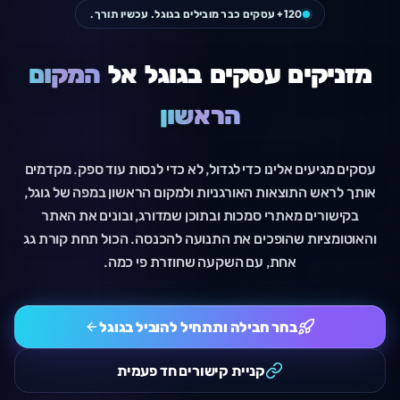
120+ עסקים כבר מובילים בגוגל. עכשיו תורך.
מזניקים
עסקים
בגוגל
אל
המקום
הראשון
עסקים מגיעים אלינו כדי לגדול, לא כדי לנסות עוד ספק. מקדמים
אותך לראש התוצאות האורגניות ולמקום הראשון במפה של גוגל,
בקישורים מאתרי סמכות ובתוכן שמדורג, ובונים את האתר
והאוטומציות שהופכים את התנועה להכנסה. הכול תחת קורת גג
אחת, עם השקעה שחוזרת פי כמה.
בחר חבילה ותתחיל להוביל בגוגל
קניית קישורים חד פעמית