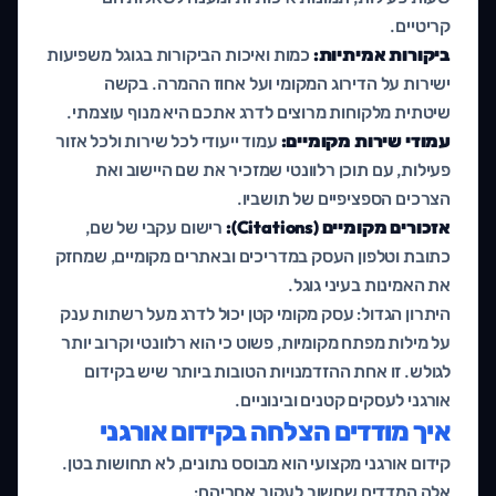
קריטיים.
ביקורות אמיתיות:
כמות ואיכות הביקורות בגוגל משפיעות
ישירות על הדירוג המקומי ועל אחוז ההמרה. בקשה
שיטתית מלקוחות מרוצים לדרג אתכם היא מנוף עוצמתי.
עמודי שירות מקומיים:
עמוד ייעודי לכל שירות ולכל אזור
פעילות, עם תוכן רלוונטי שמזכיר את שם היישוב ואת
הצרכים הספציפיים של תושביו.
אזכורים מקומיים (Citations):
רישום עקבי של שם,
כתובת וטלפון העסק במדריכים ובאתרים מקומיים, שמחזק
את האמינות בעיני גוגל.
היתרון הגדול: עסק מקומי קטן יכול לדרג מעל רשתות ענק
על מילות מפתח מקומיות, פשוט כי הוא רלוונטי וקרוב יותר
לגולש. זו אחת ההזדמנויות הטובות ביותר שיש בקידום
אורגני לעסקים קטנים ובינוניים.
איך מודדים הצלחה בקידום אורגני
קידום אורגני מקצועי הוא מבוסס נתונים, לא תחושות בטן.
אלה המדדים שחשוב לעקוב אחריהם: