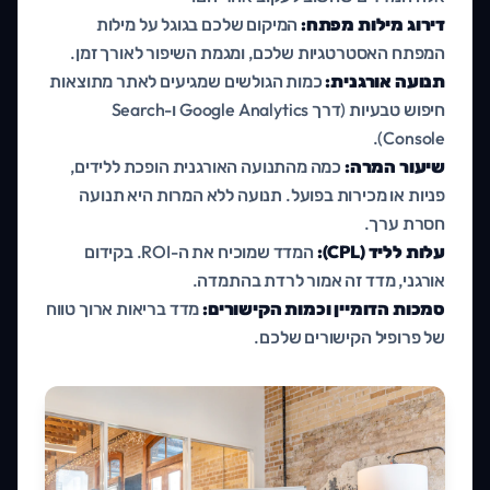
דירוג מילות מפתח:
המיקום שלכם בגוגל על מילות
המפתח האסטרטגיות שלכם, ומגמת השיפור לאורך זמן.
תנועה אורגנית:
כמות הגולשים שמגיעים לאתר מתוצאות
חיפוש טבעיות (דרך Google Analytics ו-Search
Console).
שיעור המרה:
כמה מהתנועה האורגנית הופכת ללידים,
פניות או מכירות בפועל. תנועה ללא המרות היא תנועה
חסרת ערך.
עלות לליד (CPL):
המדד שמוכיח את ה-ROI. בקידום
אורגני, מדד זה אמור לרדת בהתמדה.
סמכות הדומיין וכמות הקישורים:
מדד בריאות ארוך טווח
של פרופיל הקישורים שלכם.