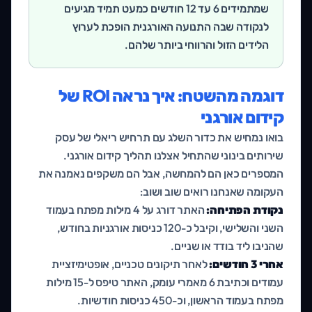
שמתמידים 6 עד 12 חודשים כמעט תמיד מגיעים
לנקודה שבה התנועה האורגנית הופכת לערוץ
הלידים הזול והרווחי ביותר שלהם.
דוגמה מהשטח: איך נראה ROI של
קידום אורגני
בואו נמחיש את כדור השלג עם תרחיש ריאלי של עסק
שירותים בינוני שהתחיל אצלנו תהליך קידום אורגני.
המספרים כאן הם להמחשה, אבל הם משקפים נאמנה את
העקומה שאנחנו רואים שוב ושוב:
נקודת הפתיחה:
האתר דורג על 4 מילות מפתח בעמוד
השני והשלישי, וקיבל כ-120 כניסות אורגניות בחודש,
שהניבו ליד בודד או שניים.
אחרי 3 חודשים:
לאחר תיקונים טכניים, אופטימיזציית
עמודים וכתיבת 6 מאמרי עומק, האתר טיפס ל-15 מילות
מפתח בעמוד הראשון, וכ-450 כניסות חודשיות.