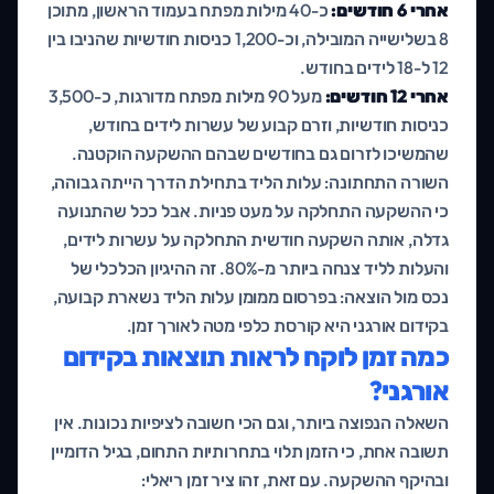
אחרי 6 חודשים:
כ-40 מילות מפתח בעמוד הראשון, מתוכן
8 בשלישייה המובילה, וכ-1,200 כניסות חודשיות שהניבו בין
12 ל-18 לידים בחודש.
אחרי 12 חודשים:
מעל 90 מילות מפתח מדורגות, כ-3,500
כניסות חודשיות, וזרם קבוע של עשרות לידים בחודש,
שהמשיכו לזרום גם בחודשים שבהם ההשקעה הוקטנה.
השורה התחתונה: עלות הליד בתחילת הדרך הייתה גבוהה,
כי ההשקעה התחלקה על מעט פניות. אבל ככל שהתנועה
גדלה, אותה השקעה חודשית התחלקה על עשרות לידים,
והעלות לליד צנחה ביותר מ-80%. זה ההיגיון הכלכלי של
נכס מול הוצאה: בפרסום ממומן עלות הליד נשארת קבועה,
בקידום אורגני היא קורסת כלפי מטה לאורך זמן.
כמה זמן לוקח לראות תוצאות בקידום
אורגני?
השאלה הנפוצה ביותר, וגם הכי חשובה לציפיות נכונות. אין
תשובה אחת, כי הזמן תלוי בתחרותיות התחום, בגיל הדומיין
ובהיקף ההשקעה. עם זאת, זהו ציר זמן ריאלי: