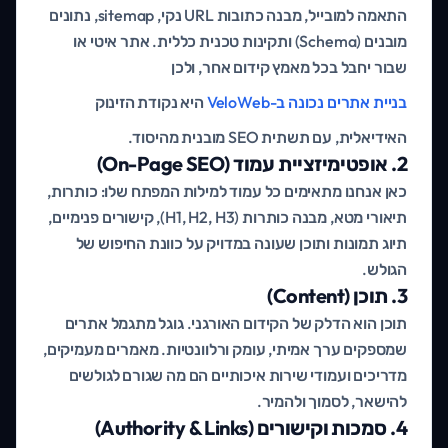
התאמה למובייל, מבנה כתובות URL נקי, sitemap, נתונים
מובנים (Schema) ותקינות טכנית כללית. אתר איטי או
שבור יחבל בכל מאמץ קידום אחר, ולכן
בניית אתרים נכונה ב-VeloWeb
היא נקודת הזינוק
האידיאלית, עם תשתית SEO מובנית מהיסוד.
2. אופטימיזציית עמוד (On-Page SEO)
כאן אנחנו מתאימים כל עמוד למילות המפתח שלו: כותרות,
תיאורי מטא, מבנה כותרות (H1, H2, H3), קישורים פנימיים,
תיוג תמונות ותוכן שעונה במדויק על כוונת החיפוש של
הגולש.
3. תוכן (Content)
תוכן הוא הדלק של הקידום האורגני. גוגל מתגמל אתרים
שמספקים ערך אמיתי, עומק ורלוונטיות. מאמרים מעמיקים,
מדריכים ועמודי שירות איכותיים הם מה שגורם לגולשים
להישאר, לסמוך ולהמיר.
4. סמכות וקישורים (Authority & Links)