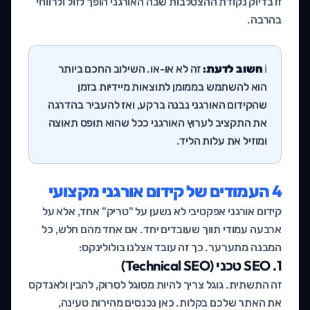
זו בדיוק נקודת ההצטלבות שבה האורגני הופך לזול ולרווחי
בהרבה.
ℹ️
חשוב לדעת:
זה לא או-או. השילוב החכם ביותר
הוא להשתמש בממומן לתוצאות מיידיות בזמן
שהקידום האורגני נבנה ברקע, ואז להעביר בהדרגה
את התקציב לערוץ האורגני ככל שהוא תופס תאוצה
ומוזיל את עלות הליד.
4 העמודים של קידום אורגני מקצועי
קידום אורגני אפקטיבי לא נשען על "טריק" אחד, אלא על
ארבעה עמודי תווך שעובדים יחד. אם אחד מהם חלש, כל
המבנה מתערער. כך זה עובד אצלנו בולולינקס:
1. SEO טכני (Technical SEO)
זה התשתית. גוגל צריך להיות מסוגל לסרוק, להבין ולאנדקס
את האתר שלכם בקלות. כאן נכנסים מהירות טעינה,