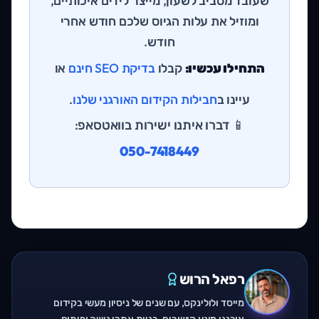
שעובד מסביב לשעון, מייצר לידים איכותיים,
ומוזיל את עלות הגיוס שלכם חודש אחרי
חודש.
התחילו עכשיו:
קבלו
בדיקת SEO חינם
או
עיינו ב
חבילות הקידום האורגני שלנו
.
📱 דברו איתנו ישירות בוואטסאפ:
050-7418449
רפאל הרוש
מייסד ולולינקס, עם שנים של ניסיון מעשי בקידום