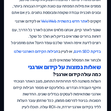
ממפים את מילות המפתח עם כוונת הקנייה הגבוהה ביותר,
ובונים תוכנית עבודה שקופה ומבוססת נתונים. בין אם אתם
זקוקים ל
אתר חדש בתשתית VeloWeb
או לקידום אורגני
שוטף לאתר קיים, אנחנו מלווים אתכם לאורך כל הדרך, עם
דוחות ברורים שמראים בדיוק לאן הולך כל שקל.
רוצים לדעת איפה האתר שלכם עומד היום? אתם מוזמנים ל
בדיקת SEO חינם
, או לעיין ב
חבילות הקידום האורגני שלנו
ולבחור את המסלול שמתאים לכם.
שאלות נפוצות על קידום אורגני
כמה עולה קידום אורגני?
העלות משתנה לפי תחרותיות התחום, מצב האתר הנוכחי
והיקף העבודה הנדרש. בולולינקס יש מספר חבילות קידום
אורגני שמתאימות לעסקים בגדלים שונים. החדשות
הטובות: בניגוד לפרסום ממומן, ככל שהזמן עובר העלות
לליד בקידום אורגני יורדת, וה-ROI עולה. תוכלו לעיין