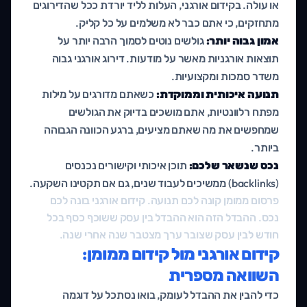
או עולה. בקידום אורגני, העלות לליד יורדת ככל שהדירוגים
מתחזקים, כי אתם כבר לא משלמים על כל קליק.
אמון גבוה יותר:
גולשים נוטים לסמוך הרבה יותר על
תוצאות אורגניות מאשר על מודעות. דירוג אורגני גבוה
משדר סמכות ומקצועיות.
תנועה איכותית וממוקדת:
כשאתם מדורגים על מילות
מפתח רלוונטיות, אתם מושכים בדיוק את הגולשים
שמחפשים את מה שאתם מציעים, ברגע הכוונה הגבוהה
ביותר.
נכס שנשאר שלכם:
תוכן איכותי וקישורים נכנסים
(backlinks) ממשיכים לעבוד שנים, גם אם תקטינו השקעה.
פרסום ממומן קונה לכם תנועה. קידום אורגני בונה לכם
נכס. ההבדל הזה הוא ההבדל בין עסק ששוכף כסף בכל
חודש לבין עסק שצובר ערך מצטבר שנה אחרי שנה.
קידום אורגני מול קידום ממומן:
השוואה מספרית
כדי להבין את ההבדל לעומק, בואו נסתכל על דוגמה