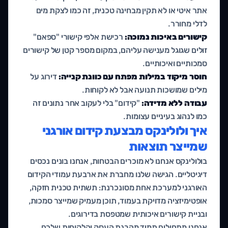
אתר איטי או לא תקין מבחינה טכנית, זה כמו לצקת מים
לדלי מחורר.
קישורים באיכות נמוכה:
רכישת אלפי קישורי "ספאם"
זולים שגוגל מענישה עליהם, במקום מספר קטן של קישורים
סמכותיים ואיכותיים.
חוסר מיקוד במילות מפתח עם כוונת קנייה:
דירוג על
מילים שמושכות תנועה אבל לא לקוחות.
עבודה ללא מדידה:
"קידום" בלי לעקוב אחר נתונים זה
כמו לנהוג בעיניים עצומות.
איך ולולינקס מבצעת קידום אורגני
שמייצר תוצאות
בולולינקס אנחנו לא מוכרים הבטחות, אנחנו בונים נכסים
דיגיטליים. הגישה שלנו מחברת את ארבעת עמודי הקידום
האורגני למערכת אחת מסונכרנת: תשתית טכנית חזקה,
אופטימיזציה מדויקת בעמוד, תוכן מעמיק שמייצר סמכות,
ובניית קישורים איכותית שמטפסת בדירוגים.
אנחנו מתחילים תמיד מהבנת העסק והלקוחות שלכם,