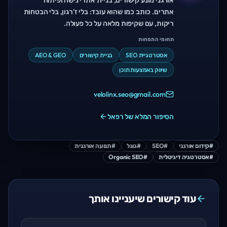
אורגני מונע קישורים, בניית אתרי נישה ופיתוח
אתרים. כותב כמו שהוא עובד: בלי ז'רגון, בלי הבטחות
ריקות, עם שקיפות מלאה על כל פעולה.
תחומי התמחות
אסטרטגיית SEO
בניית קישורים
AEO & GEO
שיווק באמצעות תוכן
velolinx.seo@gmail.com
הסיפור המלא של רפאל
#
קידום אורגני
#
SEO
#
גוגל
#
תנועה אורגנית
#
אסטרטגיה דיגיטלית
#
Organic SEO
עוד קישורים שיעניינו אותך