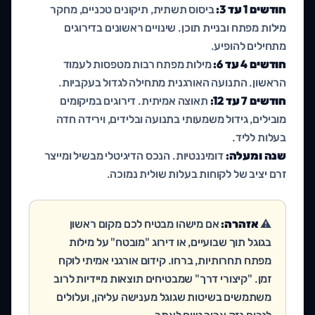
חודשים 1 עד 3:
ביסוס תשתית, תיקונים טכניים, מחקר
מילות מפתח ובניית תוכן. שינויים ראשונים בדירוגים
מתחילים להופיע.
חודשים 4 עד 6:
מילות מפתח רבות מטפסות לעמוד
הראשון. התנועה האורגנית מתחילה לגדול בעקביות.
חודשים 7 עד 12:
תאוצה אמיתית. דירוגים במיקומים
מובילים, גידול משמעותי בתנועה ובלידים, וירידה חדה
בעלות לליד.
שנה ומעלה:
דומיננטיות. הנכס הדיגיטלי מבשיל ומייצר
זרם יציב של לקוחות בעלות שולית נמוכה.
⚠️
אזהרה:
אם מישהו מבטיח לכם מקום ראשון
בגוגל תוך שבועיים, או דירוג "מובטח" על מילות
מפתח תחרותיות, ברחו. קידום אורגני אמיתי לוקח
זמן. "קיצורי דרך" שמבטיחים תוצאות מיידיות לרוב
משתמשים בשיטות שגוגל מענישה עליהן, ועלולים
לגרום נזק ארוך טווח לאתר.