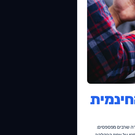
סומת החינמית
 נקודה שרבים מפספסים:
רמטי על אחוז ההקלקה,