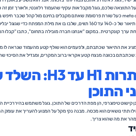
 התוצאה שלכם, גוגל מקבל אות עקיף שהעמוד רלוונטי, ולאורך זמן זה כן
תחשבו על ה-meta description כעל שורת פרסומת שאתם מקבלים בחינם מול קהל שכבר
מציעים. נצלו אותה. כתבו תיאור של כ-140 עד 160 תווים, שלבו בו את מילת המפתח 
 ערך קונקרטית. במקום "אנחנו חברה מובילה בתחום", כתבו "קבלו הצע
 מציג את התיאור שכתבתם, ולפעמים הוא שולף קטע מהעמוד שנראה לו מת
ב שכתבתם בכוונה מנצח קטע אקראי ברוב המקרים, ומגדיל את הסיכוי שהג
מבנה כותרות H1 עד 3
י התוכן
ן קישוט טיפוגרפי, הן מפת הדרכים של התוכן. גוגל משתמש בהיררכיית ה
לו תתי נושאים הוא מכסה. מבנה נקי מקל על המנוע להעריך את עומק התו
מהר את מה שהוא צריך.