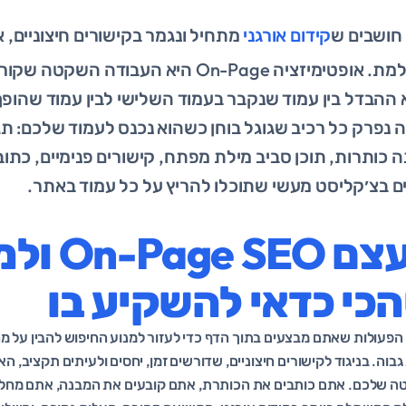
חושבים ש
קידום אורגני
מתחיל ונגמר בקישורים חיצוניים,
זוהרת ויותר משתלמת. אופטימיזציה On-Page היא הע
 ההבדל בין עמוד שנקבר בעמוד השלישי לבין עמוד שהופך
סיים בצ׳קליסט מעשי שתוכלו להריץ על כל עמוד באתר.
מה זה בעצם O
כי כדאי להשקיע בו
O הוא אוסף הפעולות שאתם מבצעים בתוך הדף כדי לעזור למנוע החיפוש להבין על 
גבוה. בניגוד לקישורים חיצוניים, שדורשים זמן, יחסים ולעיתים תקציב, ה
 אחוז בשליטה שלכם. אתם כותבים את הכותרת, אתם קובעים את המבנה, אתם מח