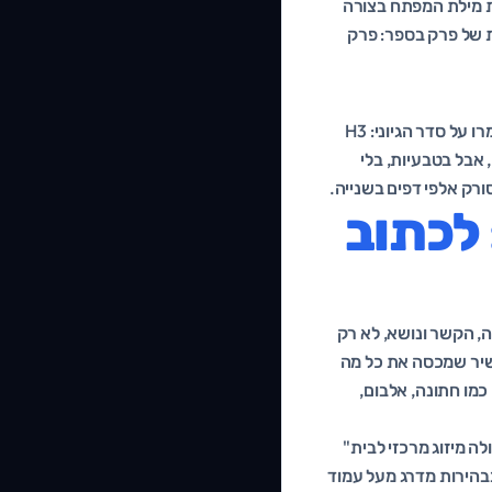
ו בה את מילת המפתח בצורה
 למנוע מהו הנושא העיקרי ופוגע בבהירות. חשבו על ה-H1 ככותרת של פרק בספר: פרק
כותרות H2 מסמנות את הנושאים המשניים המרכזיים, וכותרות H3 מפרקות אותם לתתי סעיפים. שמרו על סדר הגיוני: H3
יים, אבל בטבעיות, בלי
ורק אלפי דפים בשנייה.
 לכתוב
לת המפתח כמה שיותר". מנועי החיפוש של 2026 מבינים שפה, הקשר ונושא, לא רק
שיר שמכסה את כל מה
כמו חתונה, אלבום,
ה מיזוג מרכזי לבית"
בבהירות מדרג מעל עמוד