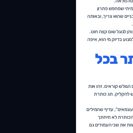
טה מלאה.
מיתי שמחפש פתרון
תות הטכניים שהוא צריך, ובאותה
ן לגוגל שום קצה חוט.
נוע בדיוק מי הוא, איפה
ר בכל
וגם הגולש קוראים. זהו אות
גולש להקליק. תג כותרת
עצמאים", עדיף שהמילים
וך. הכלל השני: אורך של כ-50 עד 60 תווים, כדי שהכותרת לא תיחתך
שות את שני העמודים גם