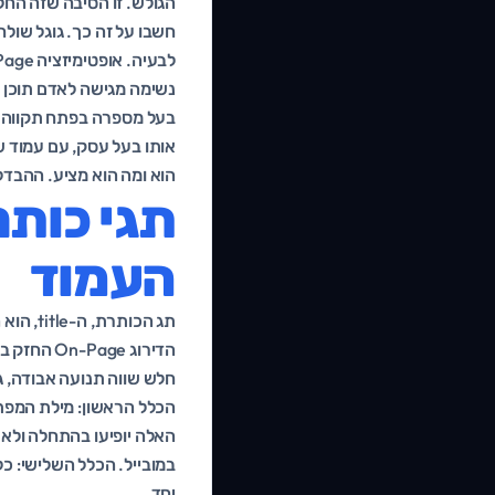
הגולש. זו הסיבה שזה החל
חשבו על זה כך. גוגל שו
נשימה מגישה לאדם תוכן ב
בעל מספרה בפתח תקווה שמ
אותו בעל עסק, עם עמוד ש
הוא ומה הוא מציע. ההבדל
תגי כות
העמוד
תג הכו
הדירוג ge
חלש שווה תנועה אבודה, ג
הכלל הראשון: מילת המפת
במובייל. הכלל השלישי: כ
יחד.