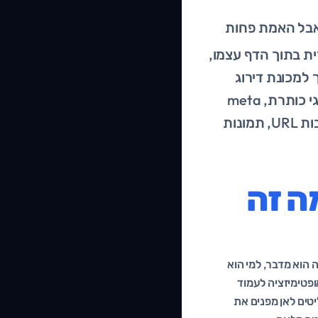
 אבל האמת פחות
בודה השקטה שקורית בתוך הדף עצמו,
 למכונת דירוג
יציבה. במדריך הזה נפרק כל רכיב שגוגל בוחן כשהוא נכנס לעמוד שלכם: תגי כותרת, meta
description, מבנה כותרות, תוכן סביב מילת מפתח, קישורים פנימיים, כתובות URL, תמונות
On-Page SE ולמה זה
מה הוא מדבר, למי הוא
אופטימיזציה לעמוד
ליטים לאן מפנים את