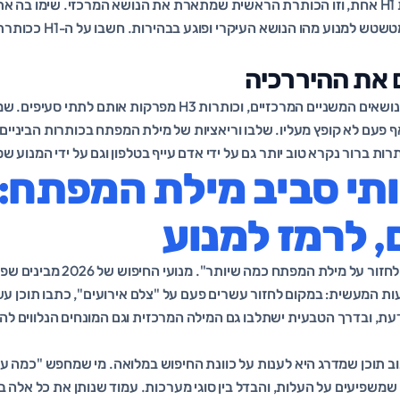
לכל עמוד יש בדיוק כותרת H1 אחת, וזו הכותרת הראשית שמתארת את הנושא המרכזי. שימ
טבעית. ריבוי כותרות H1 מטשטש
ד יושב מתחת ל-H2, אף פעם לא קופץ מעליו. שלבו וריאציות של מילת המפתח בכותרות הבינ
ות ברור נקרא טוב יותר גם על ידי אדם עייף בטלפון וגם על ידי המנוע שס
ותי סביב מילת המפתח:
, לרמז למנוע
כאן נקבר החזון הישן של "לחזור על מי
 המעשית: במקום לחזור עשרים פעם על "צלם אירועים", כתבו תוכן ע
עת, ובדרך הטבעית ישתלבו גם המילה המרכזית וגם המונחים הנלווים לה 
 תוכן שמדרג היא לענות על כוונת החיפוש במלואה. מי שמחפש "כמה עול
ם שמשפיעים על העלות, והבדל בין סוגי מערכות. עמוד שנותן את כל אלה 