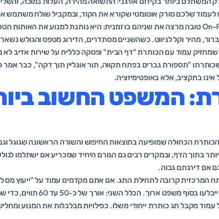
ק המשתלם ביותר בקידום אורגני: התשואה מהירה, העלות נמוכה, והשלי
לח לעמוד שלכם סורק אוטומטי שקורא את הקוד, ובמקביל שולח משתמש א
לבעיה. אופטימיזציה On-Page טובה מרצה את שניהם בו זמנית: היא נותנת למנוע את האו
רור, מהיר וקל לניווט. כשהשניים מסתדרים, הדירוג מטפס והגולש נשאר.
חזיק עמוד עם הכותרת "דף הבית" ופסקה כללית על שירות אדיב לא נות
כותרתו "תספורת גברים בפתח תקווה, תור אונליין תוך דקה", כבר אמר למ
 אינו בתקציב, אלא באופטימיזציה.
רת: המשפט החשוב ביות
תרת, ה-title, הוא הכותרת הכחולה שמופיעה בתוצאות החיפוש והשורה הראשונה שגוגל 
On-Pa החזק ביותר בתוך הדף, ובמקרים רבים גם הגורם היחיד שמכריע אם ישתלמו ל
ם אם דירגתם גבוה.
ח המרכזית קרובה לתחילת התג. אם אתם מקדמים עמוד על "ייעוץ מס ל
האלה יופיעו בהתחלה ולא ייבלעו בסוף משפט אר
ל עמוד מקבל תג כותרת ייחודי משלו. כפילויות מבלבלות את המנוע ומחלי