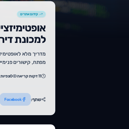
קידום אתרים
למכונת דירו
מפתח, קישורים פנימיים, כתובות URL ותמונות, עם 
11
דקות קריאה
0
צפיות
ר
שתף:
Facebook