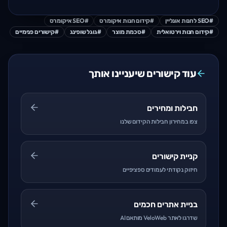
#
SEO לחנות אונליין
#
קידום חנות איקומרס
#
SEO איקומרס
#
קידום חנות וירטואלית
#
סכמת מוצר
#
גוגל שופינג
#
קישורים פנימיים
עוד קישורים שיעניינו אותך
חבילות ומחירים
צפו במחירון חבילות הקידום שלנו
קניית קישורים
חיזוק נקודתי לעמודים ספציפיים
בניית אתרים חכמים
שדרגו לאתר VeloWeb מותאם AI