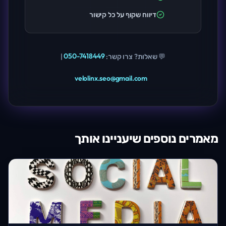
דיווח שקוף על כל קישור
💬 שאלות? צרו קשר:
050-7418449
|
velolinx.seo@gmail.com
מאמרים נוספים שיעניינו אותך