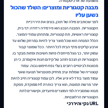
משמעת של ארכיטקטורה.
מבנה קטגוריות ומוצרים: השלד שהכול
נשען עליו
לפני שכותבים מילה של תוכן, בונים את היררכיית
הקטגוריות. המבנה הנכון הוא פירמידה רדודה: דף בית,
קטגוריות ראשיות, תת קטגוריות, ומתחתן עמודי המוצר.
הכלל המנחה הוא שכל מוצר צריך להיות במרחק שלוש עד
ארבע קליקים מדף הבית לכל היותר. ככל שמוצר קבור
עמוק יותר, כך גוגל מייחס לו פחות חשיבות ופחות מבקר בו.
הקטגוריות הן הנכס הזהב של קידום חנות איקומרס, כי הן
מכוונות לביטויים רחבים בעלי נפח חיפוש גבוה. עמוד
קטגוריה של שמלות ערב מחזיק פוטנציאל תנועה שאף
עמוד מוצר בודד לא יגיע אליו. לכן עמוד קטגוריה חייב להיות
יותר מרשת תמונות, הוא צריך כותרת H1 ממוקדת, פסקת
מבוא שמסבירה למי המוצרים מיועדים, וקישורים לתת
הקטגוריות הרלוונטיות.
URL נקי והיררכי