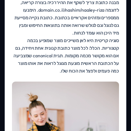
מבנה כתובת צריך לשקף את ההיררכיה בצורה קריאה,
לדוגמה domain.co.il/nashim/naaley-riza. הימנעו
ממספרים ומזהים אקראיים בכתובת. כתובת נקייה מסייעת
גם לגוגל וגם לגולש שרואה אותה בתוצאות החיפוש ומבין
מיד היכן הוא עומד לנחות.
סוגיה קריטית היא לאן משייכים מוצר שמופיע בכמה
קטגוריות. הכלל: לכל מוצר כתובת קנונית אחת ויחידה, גם
אם הוא מקושר מכמה מקומות. תגית canonical שמצביעה
על הכתובת הראשית מונעת מגוגל לראות את אותו מוצר
כמה פעמים ולפצל את הכוח שלו.