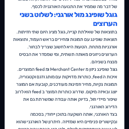
של דבר מה שממיר את התנועה האורגנית לכסף.
גוגל שופינג מול אורגני: לשלוט בשני
הערוצים
בתוצאות של שאילתת קנייה, גוגל מציג היום שתי חזיתות.
תוצאות שופינג עם תמונות ומחירים בראש העמוד, ותוצאות
אורגניות מתחת. הטעות היא לחשוב שצריך לבחור.
הערוצים ניזונים מאותה תשתית, ומי שמסדר את הבסיס
מנצח בשניהם.
גוגל שופינג ניזון מ Merchant Center ומ feed המוצרים.
איכות ה feed, כותרות מדויקות עם מותג ודגם וקטגוריה,
תמונות נקיות, מחיר וזמינות מעודכנים, קובעת אם המוצר
יוצג ובאיזה מיקום. שדרוג כותרות המוצר ב feed הוא לרוב
שיפור מיידי וזול, בדיוק אותה עבודה שמשרתת גם את
הדירוג האורגני.
בצד האורגני, אותה השקעה בתוכן ייחודי, בסכמה
ובקישורים פנימיים היא שמזיזה. היתרון של האורגני שהוא
לא נעצר כשמפסיקים לשלם, ולכן הוא הנכס ארוך הטווח.