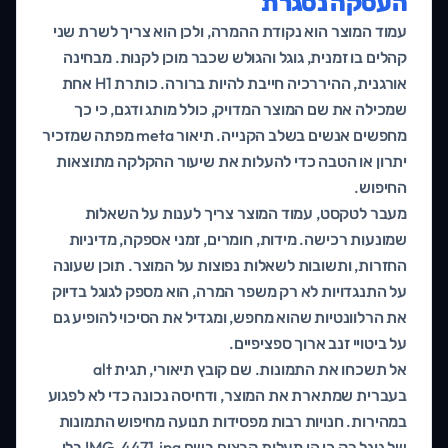
העסקה נסגרת
עמוד המוצר הוא נקודת ההמרה, ולכן הוא צריך לשרת שני
קהלים בו זמנית, גוגל והגולש שכבר מוכן לקנות. מבחינה
אורגנית, ההיררכיה חייבת להיות ברורה. כותרת H1 אחת
שמכילה את שם המוצר המדויק, כולל מותג ודגם, כי כך
מחפשים אנשים בשלב הקנייה. תיאור meta מפתה שמזכיר
יתרון או הטבה כדי להעלות את שיעור ההקלקה מתוצאות
החיפוש.
מעבר לטקסט, עמוד המוצר צריך לענות על השאלות
שמונעות רכישה. מידות, חומרים, זמני אספקה, מדיניות
החזרות, ותשובות לשאלות נפוצות על המוצר. תוכן שעונה
על התנגדויות לא רק משפר המרה, הוא מספק לגוגל בדיוק
את הרלוונטיות שהוא מחפש, ומגדיל את הסיכוי להופיע גם
על ביטויי זנב ארוך ספציפיים.
אל תשכחו את התמונות. שם קובץ תיאורי, תגית alt
בעברית שמתארת את המוצר, ודחיסה נכונה כדי לא לפגוע
במהירות. חנויות רבות מפסידות תנועה מחיפוש התמונות
של גוגל רק כי הן מעלות קבצים בשם IMG_4471.jpg בלי