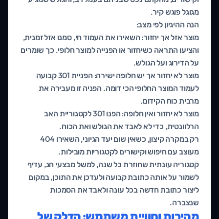
מגוגל פוגש קיר.
הנה ההיגיון לפי מצב:
מוצר אזל אך יחזור: השאירו את העמוד חי, סמנו אזל זמנית,
והציעו התראה כשיחזור או הפנייה למוצר חלופי. כך שומרים
על הדירוג ועל הגולש.
מוצר לא יחזור אך יש חלופה ישירה: הפניית 301 קבועה
לעמוד המוצר החלופי הכי דומה. הפניה זו מעבירה את
מרבית כוח הקידום.
מוצר לא יחזור ואין חלופה: הפנו 301 לקטגוריית האב
הרלוונטית, כדי לא לאבד את הגולש ואת הכוח.
רק במקרה קיצון, כשאין שום יעד הגיוני, השאירו 404
מעוצב עם חיפוש וקישורים לקטגוריות מובילות.
קטגוריה עונתית שחוזרת כל שנה, למשל מבצעי חג, עדיף
לשמור על אותה כתובת קבועה ולעדכן את התוכן, במקום
ליצור כתובת חדשה בכל עונה ולאבד את הסמכות
שנצברה.
מהירות וחוויית משתמש: הדלק של