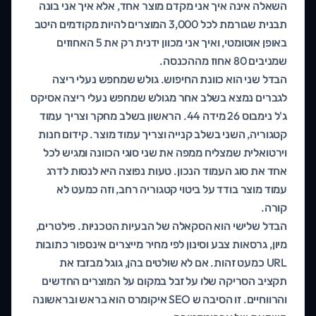
השאלה אינה איך אני מקדם מוצר אחד, אלא איך אני בונה
תבנית שגורמת לכל 3,000 המוצרים להיות מקודמים היטב
באופן אוטומטי, ואיך אני מכוון ידנית רק את 5 האחוזים
שמניבים 80 אחוז מההכנסה.
הבדל שני הוא כוונת החיפוש. גולש שמחפש נעלי ריצה
לגברים נמצא בשלב אחר מגולש שמחפש נעלי ריצה אסיקס
ג'ל נימבוס 26 מידה 44. הראשון בשלב מחקר וצריך עמוד
קטגוריה, השני בשלב קנייה וצריך עמוד מוצר. קידום חנות
וירטואלית שמצליח ממפה את שני סוגי הכוונה ומגיש לכל
אחד את סוג העמוד הנכון. טעות נפוצה היא לנסות לדרג
עמוד מוצר בודד על ביטוי קטגוריה רחב, וזה כמעט לא
קורה.
הבדל שלישי הוא הסקאלה של הבעיות הטכניות. פילטרים,
מיון, גרסאות צבע וסינון לפי מחיר מייצרים אינספור כתובות
URL כמעט זהות. אם לא שולטים בהן, גוגל מבזבז את
תקציב הסריקה שלו על זבל במקום על המוצרים החדשים
והרווחיים. זו הסיבה ש SEO איקומרס הוא בראש ובראשונה