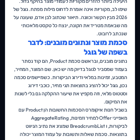
היעילה ביותר להזרים מקוריות לעמודי מוצר בהיקף גדול.
שימו לב, מקוריות אינה אומרת לדחוס מילות מפתח. גוגל של
2026 מבין הקשר וכוונה. תיאור שכתוב לבן אדם, שעונה על
מה שבאמת מטריד את הקונה, ינצח כל טקסט מלאכותי
שנכתב לרובוט.
סכמת מוצר ונתונים מובנים: לדבר
בשפה של גוגל
נתונים מובנים, ובראשם סכמת Product, הם קוד נסתר
בעמוד שמסביר לגוגל בדיוק מה יש כאן. שם המוצר, המחיר,
המטבע, זמינות במלאי ודירוג הביקורות. כשמיישמים סכמה
נכון, גוגל יכול להציג בתוצאות תגי מחיר, כוכבי דירוג
וסטטוס מלאי, וזה מקפיץ את שיעור ההקלקה גם בלי לשנות
את המיקום.
בשביל חנות איקומרס הסכמות החשובות הן Product עם
מאפייני Offer למחיר וזמינות, AggregateRating
לביקורות, ו BreadcrumbList שמציג את נתיב הניווט
בתוצאות. סכמת שאלות ותשובות על עמוד המוצר יכולה