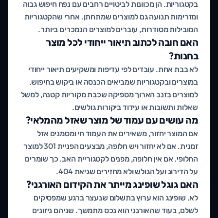
בקטגוריות. הן מכוונות לביטויים רחבים עם נפח חיפוש גבוה
ומזרימות תנועה גם למוצרים שמתחתן. אחרי שהקטגוריות
המובילות מסודרות, עוברים למוצרים הנמכרים ביותר.
האם חובה לכתוב תיאור ייחודי לכל מוצר
בחנות?
לא בבת אחת. עובדים לפי עדיפות ומשקיעים תיאור ייחודי
במוצרים ובקטגוריות שמביאים הכנסה או ביקוש בחיפוש.
למוצרים בזנב הארוך מספיקה שכבת מקוריות קטנה, למשל
שאלות ותשובות או עידוד ביקורות גולשים.
מה עושים עם עמוד של מוצר שאזל מהמלאי?
אם המוצר יחזור, משאירים את העמוד חי ומסמנים אזל
זמנית. אם לא יחזור ויש חלופה, מבצעים הפניית 301 למוצר
החלופי. אם אין חלופה, מפנים לקטגוריית האב. כך שומרים
על הדירוג ועל הגולש ולא מחזירים שגיאת 404.
האם גוגל שופינג מייתר את הקידום האורגני?
לא. שופינג הוא ערוץ בתשלום שנעצר ברגע שמפסיקים
לשלם, בעוד שהאורגני הוא נכס מתמשך. שניהם ניזונים