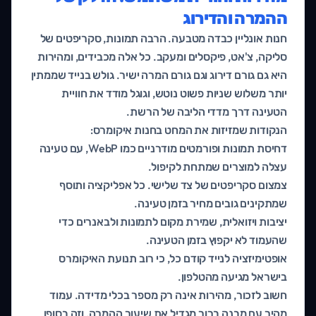
ההמרה והדירוג
חנות אונליין כבדה מטבעה. הרבה תמונות, סקריפטים של
סליקה, צ'אט, פיקסלים ומעקב. כל אלה מכבידים, ומהירות
היא גם גורם דירוג וגם גורם המרה ישיר. גולש בנייד שממתין
יותר משלוש שניות פשוט נוטש, וגוגל מודד את חוויית
הטעינה דרך מדדי הליבה של הרשת.
הנקודות שמזיזות את המחט בחנות איקומרס:
דחיסת תמונות ופורמטים מודרניים כמו WebP, עם טעינה
עצלה למוצרים שמתחת לקיפול.
צמצום סקריפטים של צד שלישי. כל אפליקציה ותוסף
שמתקינים גובים מחיר בזמן טעינה.
יציבות ויזואלית, שמירת מקום לתמונות ולבאנרים כדי
שהעמוד לא יקפוץ בזמן הטעינה.
אופטימיזציה לנייד קודם כל, כי רוב תנועת האיקומרס
בישראל מגיעה מהטלפון.
חשוב לזכור, מהירות אינה רק מספר בכלי מדידה. עמוד
מהיר עם מבנה ברור מגדיל את שיעור ההמרה, וזה בסופו