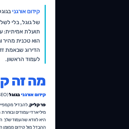
קידום אורגני
בגוגל
תועלת אמיתית: עד
הוא טכנית מהיר ו
הדירוג שבאמת זזי
לעמוד הראשון.
מה זה קי
קידום אורגני
בגוגל
(Organic SEO) הוא אוסף הפעולות שגורמות לעמוד שלך להופיע גבוה בתוצאות החיפוש
פר קליק
, להבדיל מקמפיי
מיליארדי עמודים ובוחרת 
היא לוודא שהעמוד
שלך
הו
ההבדל מול קידום ממומן ה