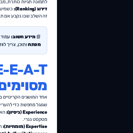
לתמונה תגיות כותרת, מבנ
דירוג (Ranking):
כשמישהו
זה השלב שבו נקבע אם תה
📘
מידע חשוב:
עמוד ש
מפתח
ותוכן, צריך לו
מסוימים 
אחד המושגים הקריטיים בי
שגוגל מחפשת כדי להעריך 
Experience (ניסיון):
האם
מטקסט גנרי.
Expertise (מומחיות):
הא