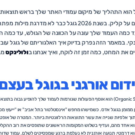
 הוא התהליך של מיקום עמודי האתר שלך בראש תוצאות 
של גוגל, בלי לשלם על קליק. בשנת 2026 גוגל כבר לא מדרגת
 כמה העמוד שלך עונה על הכוונה של הגולש, עד כמה הוא
נקי. במאמר הזה נפרק בדיוק איך האלגוריתם של גוגל עובד
ם את המחט, כמה זמן זה לוקח, ואיך אנחנו ב
ולולינקס
מב
דום אורגני בגוגל בעצם
ן ממומן בגוגל אדס. כשמישהו מחפש "אינסטלטור בתל אביב" או "ייעוץ מס
תוך אלפיות שנייה את עשר התוצאות הרלוונטיות ביותר. המטרה של אופטי
א אחד מהם, ועדיף בשלוש המקומות הראשונים שתופסים את רוב ההקלק
וא דרמטי: תנועה אורגנית לא נעלמת ברגע שמפסיקים לשלם. עמוד שדור