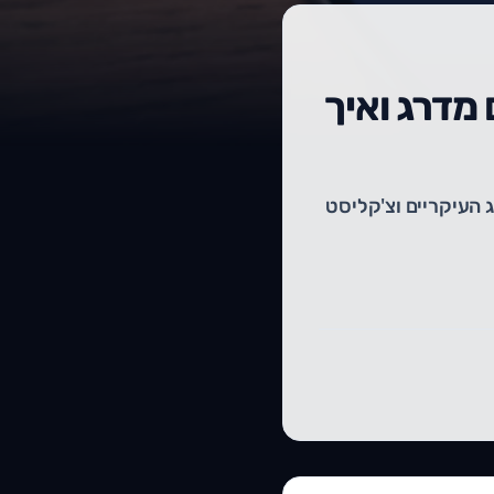
 האלגוריתם מדרג ואיך
בד אלגוריתם גוגל, מהו E-E-A-T, גורמי הדירוג העיקריים וצ'קליסט