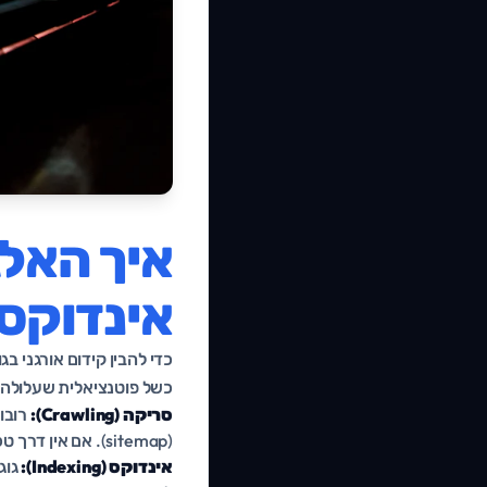
איך האלג
אינדוקס 
כדי להבין קידום אורגני בג
כשל פוטנציאלית שעלולה 
סריקה (Crawling):
(sitemap). אם אין דרך טכנית להגיע לעמוד, הוא פשוט לא קיים בעיני גוגל.
אינדוקס (Indexing):
גוג