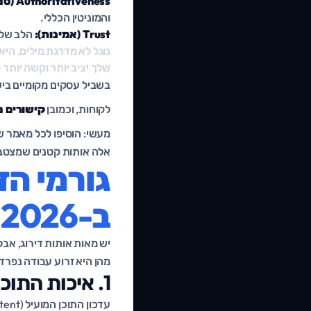
Authoritativeness (סמכותיות):
והמוניטין הכללי.
Trust (אמינות):
הלב של E-E-A-T. האם האתר בטוח, שקוף, עם פרטי יצירת קשר אמיתיים ומידע 
גוגל לא מדרגת מילים, הי
שלך יציב יותר וקשה יותר 
לקוחות, וכמובן
קישורים 
מעשי: הוסיפו לכל מאמר שו
אלה אותות קטנים שמצטבר
גורמי הד
ב-2026
יש מאות אותות דירוג, אב
מהן היא זרוע עבודה נפרד
1. איכות התוכן ועדכון התוכן המועיל
עדכון התוכן המועיל (Helpful Content) של גוגל שינה את כללי המשחק. גוגל מתגמלת תוכן שנכתב