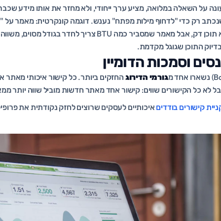
ונה על השאלה במלואה, מציע ערך ייחודי, ולא מחזר את אותו מידע שכב
 שנכתב רק כדי "לדחוף מילות מפתח" נענש. דוגמה קונקרטית: מאמר על "א
שמסתפק במפרט יצרן הוא תוכן דק, אבל מאמר שמסביר כמה BTU צריך ל
 בדיוק התוכן שגוגל מקדמת.
גורמי הדירוג
החזקים ביותר. כל קישור איכותי מאתר 
 לא כל הקישורים שווים: קישור אחד מאתר חדשות מוביל שווה יותר ממ
ניית קישורים בודדים
איכותיים לעסקים שרוצים לחזק נקודתית את פרופי