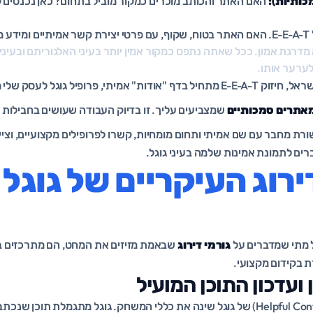
האם האתר והכותב מוכרים כמקור מוביל בתחום? כאן נכנסים קי
מדויק?
א מדרגת אמון. ככל שאתה נתפס כמקור אמין יותר בעיני האלגוריתם ובעינ
לערער אותו.
בשביל עסקים מקומיים בישראל, חיזוק E-E-A-T מתחיל בדף "אודות" אמיתי, פרופיל גוג
מאתרים סמכותיים
שמצביעים עליך. זו בדיוק העבודה שעושים בחבילות
רת מחבר עם שם אמיתי ותחום מומחיות, קשרו לפרופילים מקצועיים, וציינ
ים לתמונת אמינות שלמה בעיני גוגל.
ירוג העיקריים של גוגל
ל מתי שמדברים על
גורמי דירוג
שבאמת מזיזים את המחט, הם מתרכזים ב
ת בקידום מקצועי.