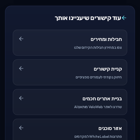
עוד קישורים שיעניינו אותך
חבילות ומחירים
צפו במחירון חבילות הקידום שלנו
קניית קישורים
חיזוק נקודתי לעמודים ספציפיים
בניית אתרים חכמים
שדרגו לאתר VeloWeb מותאם AI
אזור סוכנים
פתרונות White Label למקדמים