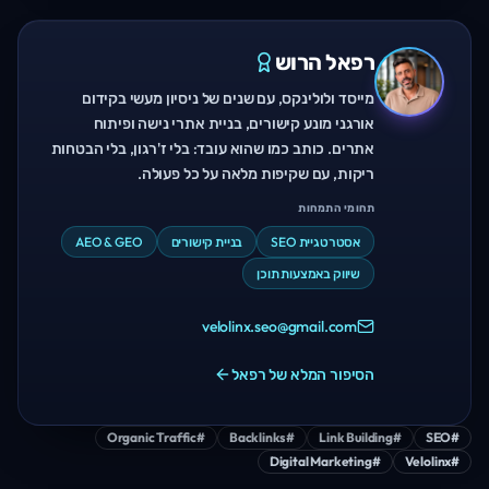
רפאל הרוש
מייסד ולולינקס, עם שנים של ניסיון מעשי בקידום
אורגני מונע קישורים, בניית אתרי נישה ופיתוח
אתרים. כותב כמו שהוא עובד: בלי ז'רגון, בלי הבטחות
ריקות, עם שקיפות מלאה על כל פעולה.
תחומי התמחות
אסטרטגיית SEO
בניית קישורים
AEO & GEO
שיווק באמצעות תוכן
velolinx.seo@gmail.com
הסיפור המלא של רפאל
Organic Traffic
#
Backlinks
#
Link Building
#
SEO
#
Digital Marketing
#
Velolinx
#