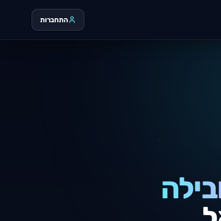
התחברות
בילה
ל