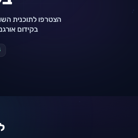
בקידום אורגני + בניית א
למ