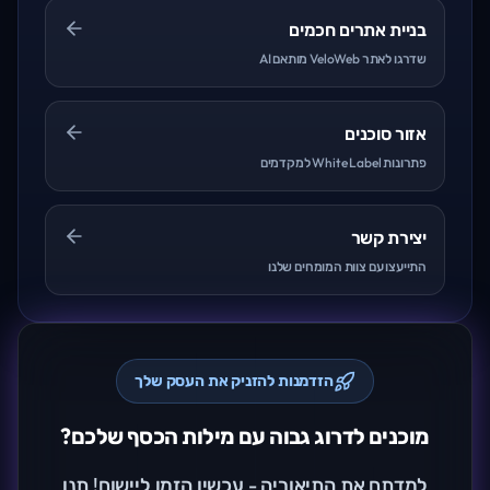
בניית אתרים חכמים
שדרגו לאתר VeloWeb מותאם AI
אזור סוכנים
פתרונות White Label למקדמים
יצירת קשר
התייעצו עם צוות המומחים שלנו
הזדמנות להזניק את העסק שלך
מוכנים לדרוג גבוה עם מילות הכסף שלכם?
למדתם את התיאוריה - עכשיו הזמן ליישום! תנו