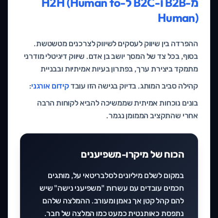
מ-B2B ו-B2C ל-H2H (Human to
Human)
ההפרדה בין שיווק לעסקים לשיווק לצרכנים מטשטשת.
בסוף, בכל צד של המסך יושב בן אדם. שיווק דיגיטלי מודרני
מתמקד ביצירת ערך, בפתרון בעיות אמיתיות ובבניית
קהילה סביב המותג. בדיוק בגישה הזו עובד
קידום אורגני
:
בונים נוכחות אמיתית שממשיכה להביא לקוחות הרבה
אחרי שהתקציב הממומן נגמר.
הכוח של מיקרו-משפיענים
במקום לשלם מיליונים לסלבריטאי על, מותגים
חכמים עובדים עם עשרות "משפיעני נישה" שיש
להם קהל קטן אך נאמן ומעורב. ההמלצה שלהם
נתפסת כאותנטית כמעט כמו המלצה של חבר.