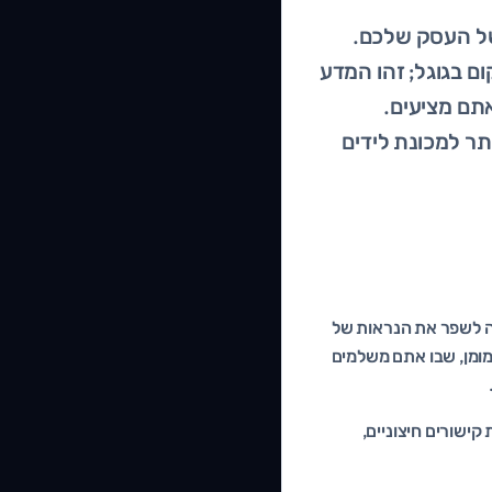
החמצן של העסק שלכם.
S) הוא הרבה מעבר למיקום בגוגל; זהו המדע
תם מציעים.
תר למכונת לידים
ה לשפר את הנראות של
מומן, שבו אתם משלמים
On-Page (תוכן, מבנה, חווית משתמש), אופטימיזציית Off-Page (בניית קישורים חיצוניים,