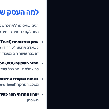
למה העסק שלכם
מתחלקת למספר גורמים קר
אמון וסמכותיות (Authority & Trust):
כשאדם מחפש "עורך דין פל
זה כבר עושה חצי מעבודת 
החזר השקעה (ROI) חסר תקדים:
למשתלמת יותר ככל שהזמן
נוכחות בנקודת החיפוש המדויקת (t
משלב המחקר (Informational) ועד שלב הרכישה (Transactional).
יתרון תחרותי חסר פשרו
השולחן.