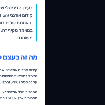
והאמנות של חיבור
במאמר מקיף זה, נ
משומנת.
מה זה בעצם קידום
קידום אתרים אורגני הוא
האתר בתוצאות החיפוש הטב
על כל קליק (PPC) והתנועה פוסקת ברגע שהתקציב נגמר, קידום אורגני בונה נכס מניב לטווח ארוך.
סמכות רשת) ו-SEO טכני (מהירות טעינה, סריקה, היררכיה).