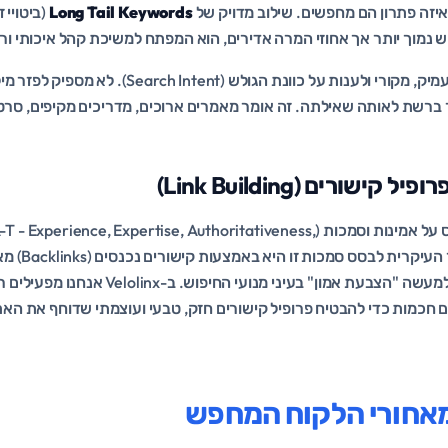
איזה פתרון הם מחפשים. שילוב מדויק של
Long Tail Keywords
(ביטויי ז
 נמוך יותר אך אחוזי המרה אדירים, הוא המפתח למשיכת קהל איכותי ורל
התוכן עצמו צריך להיות מעמיק, מקורי ולענות על כוונת ה
רשת לאותה שאילתה. זה אומר מאמרים ארוכים, מדריכים מקיפים, סרטונ
האלגוריתם של גוגל מבוסס על אמינות וסמכות ( Experience, Expertise, Authoritativeness
rustworthiness
בתחומכם. כל קישור הוא למעשה "הצבעת אמון" בעיני מנ
ם חכמות כדי להבטיח פרופיל קישורים חזק, טבעי ועוצמתי שדוחף את ה
מאחורי הלקוח המחפש