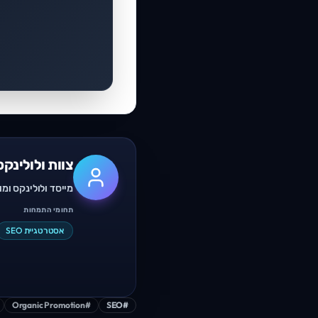
צוות ולולינקס
מייסד ולולינקס ומומחה קידום אתרים (SEO), מת
תחומי התמחות
אסטרטגיית SEO
Organic Promotion
#
SEO
#