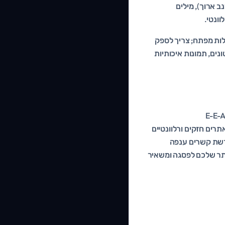
נב ארוך), מילים
וונטי.
גולש (Search Intent). לא מספיק לפזר מילות מפתח; צריך לספק
ים, תמונות איכותיות
E-E-A-T -,
T). הדרך העיקרית לבסס סמכות זו היא באמצעות קישורים נכנסים (Backlinks) מאתרים חזקים ורלוונטיים
ועי החיפוש. ב-Velolinx אנחנו מפעילים רשת קשרים ענפה
אתר שלכם לפסגה ומשאיר