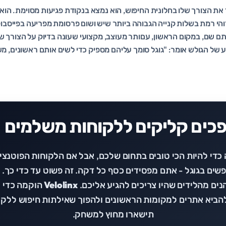
ת הצורך שלו בחלונית החיפוש, הוא נמצא בנקודת פגיעות מסוימת. הוא מצ
הי רמת בשלות קנייה הגבוהה ביותר שיש ושום פרסומת מפריעה בפייסבוק א
 שם, במקום הראשון, עםותר מעוצב, מקצועי שעונה בדיוק על הצורך של
דע של הגולש אומר: "גוגל סומך עליהם מספיק כדי לשים אותם ראשונים, מ
פכים קליקים ללקוחות משלמים 
כדי להיות הכי טובים בתחום שלכם, אבל אם הלקוחות הפוטנציא
ים בגוגל - אתם מפסידים כסף כל דקה. זה פשוט עד כדי כך.
הנים מהלידים שהיו צריכים להגיע אליכם.
Velolinx
הוקמה כדי 
להביא אתרים למקומות הראשונים ולהפוך שאילתות חיפוש ללק
תישארו מחוץ למשחק.