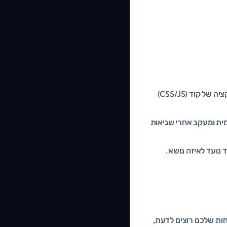
גוגל מעניש אתרים איטיים. אופטימיזציה של תמונות, מיניפיקציה של קוד (CSS/JS)
ובץ robots.txt, מפת אתר (XML Sitemap) דינמית ומעקב אחרי שגיאות
 נועד לאיזה נושא.
ות שלכם רוצים לדעת,