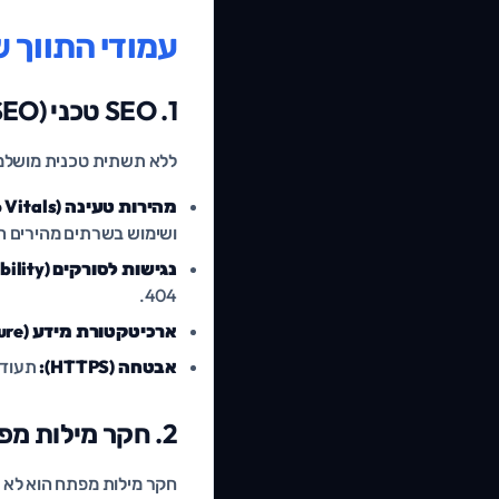
עמודי התווך של
1. SEO טכני (Technical SEO), היסודות
ללא תשתית טכנית מושלמת, גם הת
מהירות טעינה (Core Web Vitals):
ושימוש בשרתים מהירים ה
נגישות לסורקים (Crawlability):
404.
ארכיטקטורת מידע (Silo Structure):
אבטחה (HTTPS):
תעודת SSL תקנית וחיבור
2. חקר מילות מפתח ואסטרטגיית תוכן
חקר מילות מפתח הוא לא 