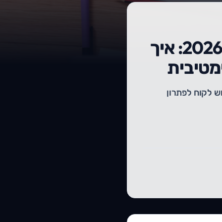
המדריך המקיף לקידום אורגני (SEO) בשנת 2026: איך
מטיבית
וש לקוח לפתרון