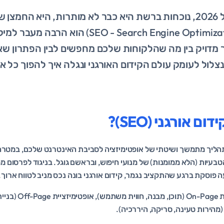
בעידן הדיגיטלי של 2026, נוכחות ברשת היא כבר לא מותרות, היא 
קידום אורגני (EO - Search Engine Optimization
 מדויק בין מה שהלקוחות שלכם מחפשים לבין הפתרון שא
צלול לעומק עולם הקידום האורגני ונגלה איך להפוך כל א
 אורגני (SEO)?
 תהליך מתמשך ושיטתי של אופטימיזציה לסביבת האינטרנט שלכם, במטר
עיות (הלא ממומנות) של מנועי חיפוש, ובראשם גוגל. בניגוד לפרסום מ
התהליך כולל אופטימיזציית 