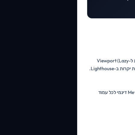
` של Next.js הוא קסם. הוא מונע Layout Shift (CLS) באופן אוטומטי, טוען תמונות רק כשהן נכנסות ל-Viewport (Lazy
בגרסאות החדשות (App Router), ניהול ה-Meta Tags הפך לפשוט להפליא. אפשר להגדיר Metadata דינמי לכל עמוד