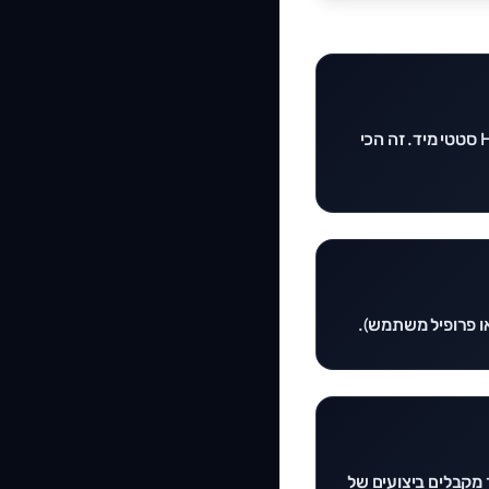
הדפים נבנים פעם אחת בזמן ה-Build (בשרת ה-CI/CD). כשהמשתמש נכנס, הוא מקבל HTML סטטי מיד. זה הכי
ו פרופיל משתמש).
שרת בונה מחדש עמודים ספציפיים ברקע כל X דקות. כך מקבלים ביצועים של