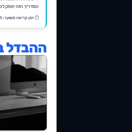
המדריך הזה יספק לכם
⏱️ זמן קריאה משוער: 15 דקות
ההבדל בין SSG, SSR 