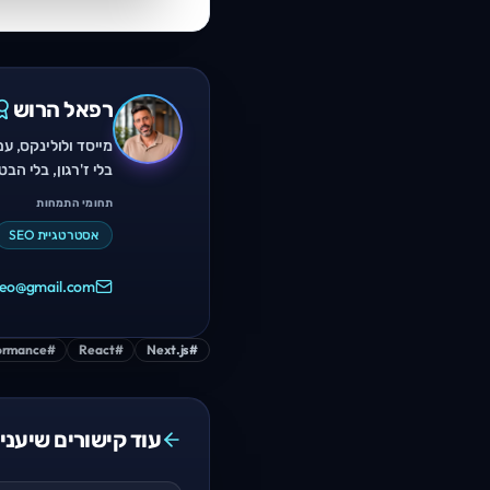
רפאל הרוש
מייסד ולולינקס, עם
בלי ז'רגון, בלי ה
תחומי התמחות
אסטרטגיית SEO
.seo@gmail.com
ormance
#
React
#
Next.js
#
עוד קישורים שיעניי