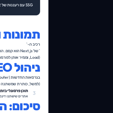
SSG עם רעננות של SSR.
תמונות ופונ
רכיב ה-`
Load), וממיר אותן לפורמט WebP/AVIF קל משקל. אם אתם לא משתמשים בו, אתם מפסידים נקודות יקרות ב-Lighthouse.
ניהול SEO עם Metadata API
(למשל, כותרת שמשתנה לפ
תוכן פרסונלי בזמ
3
אתרים שישתנו דינמית לפי 
סיכום: ה