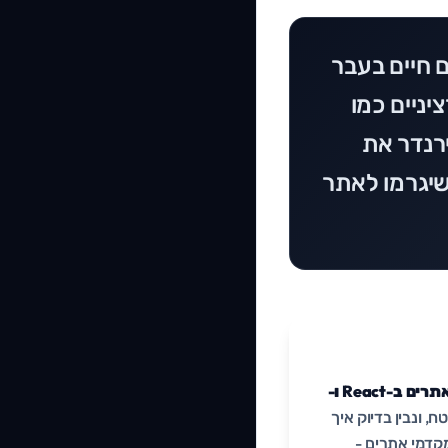
 אתרים ב-Create React App (CRA), אתם חיים בעבר
לכם סובל). ב-2026, הסטנדרט הוא Frameworks רציניים כמו
גלל שגוגל לא אוהב לחכות ל-JavaScript שירנדר את
ד. במדריך הזה נצלול לפיצ'רים המתקדמים של Next.js שיגרמו לאתר
מדריך מתקדם: בניית אתרים ב-React ו-
 ונבין בדיוק איך
מקדמי אתרים -