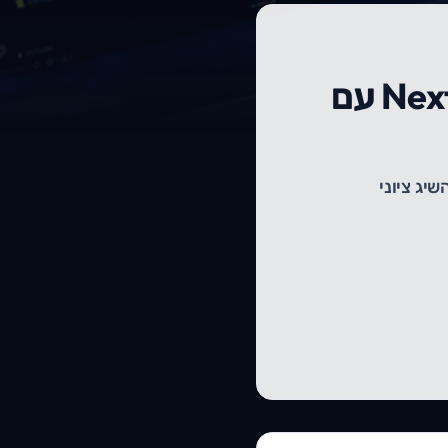
מדריך מתקדם: בניית אתרים ב-React ו-Next.js עם
ך מנצלים את ה-SSG וה-ISR של Next.js כדי להשיג ציוני