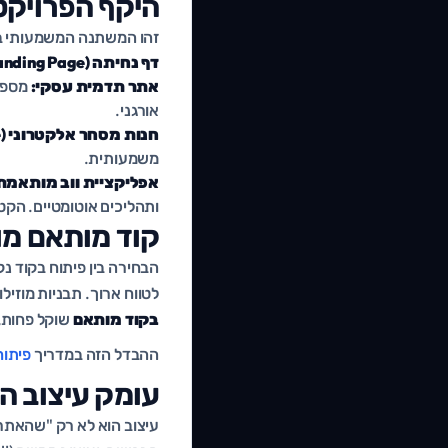
היקף הפרויקט
זהו המשתנה המשמעותי ביו
דף נחיתה (Landing Page):
אתר תדמית עסקי:
מספר 
אורגני.
חנות מסחר אלקטרוני (E-commerce):
משמעותית.
אפליקציית ווב מותאמת (Custom Web App
ותהליכים אוטומטיים. הקט
קוד מותאם מול תבני
הבחירה בין פיתוח בקוד נק
לטווח ארוך. תבניות מוזי
בקוד מותאם
שוקל פחות, 
ההבדל הזה במדריך
פיתוח
עומק עיצוב ה-X/UI