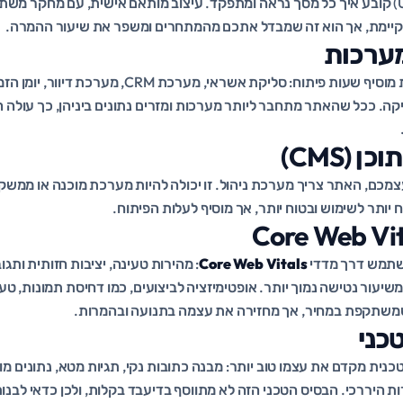
הרכישה, ועיצוב ממשק (UI) קובע איך כל מסך נראה ומתפקד. עיצוב מותאם אישית, עם מחקר
קיימת, אך הוא זה שמבדל אתכם מהמתחרים ומשפר את שיעור ההמרה.
מערכות
כל חיבור למערכת חיצונית מוסיף שעות פיתוח: סליקת אשראי
קה. ככל שהאתר מתחבר ליותר מערכות ומזרים נתונים ביניהן, כך עולה ה
 (CMS)
מכם, האתר צריך מערכת ניהול. זו יכולה להיות מערכת מוכנה או ממשק 
יותר לשימוש ובטוח יותר, אך מוסיף לעלות הפיתוח.
משתמש דרך מדדי
Core Web Vitals
: מהירות טעינה, יציבות חזותית ותג
משיעור נטישה נמוך יותר. אופטימיזציה לביצועים, כמו דחיסת תמונות, טעי
משתקפת במחיר, אך מחזירה את עצמה בתנועה ובהמרות.
ות היררכי. הבסיס הטכני הזה לא מתווסף בדיעבד בקלות, ולכן כדאי לבנ