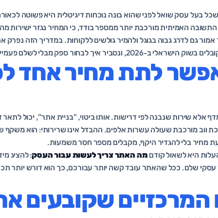
ל בעל עסק שואל לפני שהוא בונה נוכחות דיגיטלית היא פשוטה לכאור
התשובה האמיתית מורכבת יותר ממספר בודד, כי המחיר נגזר ישירות מהי
ור גם לדרג גבוה בגוגל ולהמיר גולשים ללקוחות. במדריך הזה נפרק א
202, ונסביר איך לבחור ספק מבלי לשלם פעמיים.
אפשר לתת מחיר אחד לפ
דף אלא שירות שנבנה לפי דרישות. אותו ביטוי, "בניית אתר", יכול לתאר
ת ווב מורכבת שעולה עשרות אלפים. ההבדל אינו שרירותי: הוא משקף ש
 מחיר בלי להגדיר היקף, מקבלים מספר חסר משמעות.
עלות היא לשאול קודם
מה האתר צריך לעשות עבור העסק
: להציג מיד
 עסקי שלם. ככל שהאתר עובד קשה יותר עבורכם, כך הוא דורש יותר תכנון
 המרכזיים שקובעים את