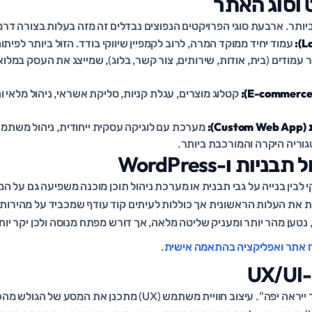
 וסוג האתר
תר. ארבעת סוגי הפרויקטים הנפוצים נבדלים זה מזה בעלות בצורה דרמ
עמוד יחיד ממוקד המרה, לרוב לקמפיין שיווקי בודד. הזול ביותר לפיתוח
עמודים (בית, אודות, שירותים, צור קשר, בלוג), שמייצג את העסק במלואו
קטלוג מוצרים, עגלת קניות, סליקת אשראי, ניהול מלאי ו
):
מערכת עם לוגיקה עסקית ייחודית, ניהול משתמש
גוריה היקרה והמורכבת ביותר.
ות ו-WordPress
י לבין בנייה על גבי תבנית או מערכת ניהול תוכן מוכנה משפיעה גם על המ
לות את העלות הראשונית אך כוללות לעיתים קוד עודף שמכביד על מהירו
נטען מהר יותר ומעניק שליטה מלאה, אך דורש מפתח מנוסה ולכן יקר יו
 אתר ואפליקציה בהתאמה אישית
.
U
עיצוב הוא לא רק "שהאתר ייראה יפה". עיצוב חוויית משתמש (UX) מתכנן 