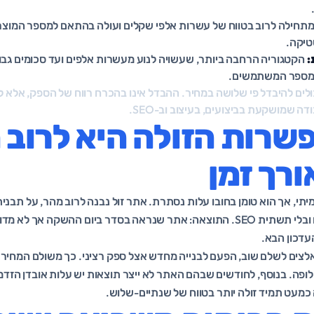
תחילה לרוב בטווח של עשרות אלפי שקלים ועולה בהתאם למספר המוצרי
טיקה.
:
הקטגוריה הרחבה ביותר, שעשויה לנוע מעשרות אלפים ועד סכומים גב
ומספר המשתמשים.
ולים להיבדל פי שלושה במחיר. ההבדל אינו בהכרח רווח של הספק, אלא לר
ה שמושקעת בביצועים, בעיצוב וב-SEO.
שרות הזולה היא לרוב 
ורך זמן
יתי, אך הוא טומן בחובו עלות נסתרת. אתר זול נבנה לרוב מהר, על תבנית כ
בלי אופטימיזציה לביצועים ובלי תשתית SEO. התוצאה: אתר שנראה בסדר ביום ההשקה 
עדכון הבא.
לצים לשלם שוב, הפעם לבנייה מחדש אצל ספק רציני. כך משולם המחיר 
לופה. בנוסף, לחודשים שבהם האתר לא ייצר תוצאות יש עלות אובדן הז
עט תמיד זולה יותר בטווח של שנתיים-שלוש.