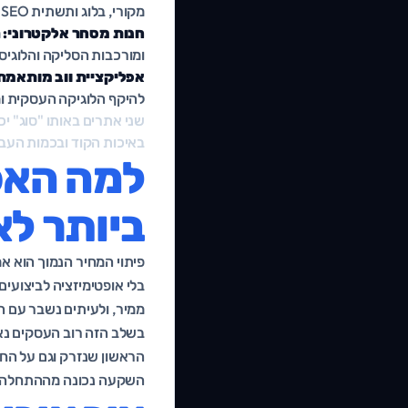
מקורי, בלוג ותשתית SEO.
חנות מסחר אלקטרוני:
מ
ומורכבות הסליקה והלוגיס
אפליקציית ווב מותאמת
להיקף הלוגיקה העסקית 
שני אתרים באותו "סוג" יכ
באיכות הקוד ובכמות העבוד
למה האפ
ביותר לא
פיתוי המחיר הנמוך הוא אמ
ממיר, ולעיתים נשבר עם ה
בשלב הזה רוב העסקים נא
הראשון שנזרק וגם על הח
השקעה נכונה מההתחלה כמ