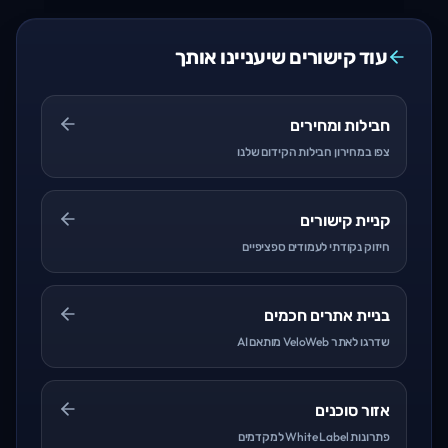
עוד קישורים שיעניינו אותך
חבילות ומחירים
צפו במחירון חבילות הקידום שלנו
קניית קישורים
חיזוק נקודתי לעמודים ספציפיים
בניית אתרים חכמים
שדרגו לאתר VeloWeb מותאם AI
אזור סוכנים
פתרונות White Label למקדמים