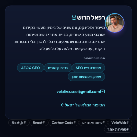
רפאל הרוש
מייסד ולולינקס, עם שנים של ניסיון מעשי בקידום
אורגני מונע קישורים, בניית אתרי נישה ופיתוח
אתרים. כותב כמו שהוא עובד: בלי ז'רגון, בלי הבטחות
ריקות, עם שקיפות מלאה על כל פעולה.
תחומי התמחות
אסטרטגיית SEO
בניית קישורים
AEO & GEO
שיווק באמצעות תוכן
velolinx.seo@gmail.com
הסיפור המלא של רפאל
#
VeloWeb
#
פיתוח אתרים
#
Custom Code
#
React
#
Next.js
#
מהירות אתר