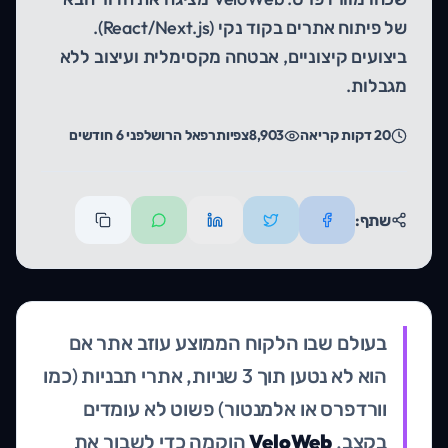
של פיתוח אתרים בקוד נקי (React/Next.js).
ביצועים קיצוניים, אבטחה מקסימלית ועיצוב ללא
מגבלות.
20
דקות קריאה
8,903
צפיות
רפאל הרוש
לפני 6 חודשים
שתף:
בעולם שבו הלקוח הממוצע עוזב אתר אם
הוא לא נטען תוך 3 שניות, אתרי תבניות (כמו
וורדפרס או אלמנטור) פשוט לא עומדים
בקצב.
VeloWeb
הוקמה כדי לשבור את