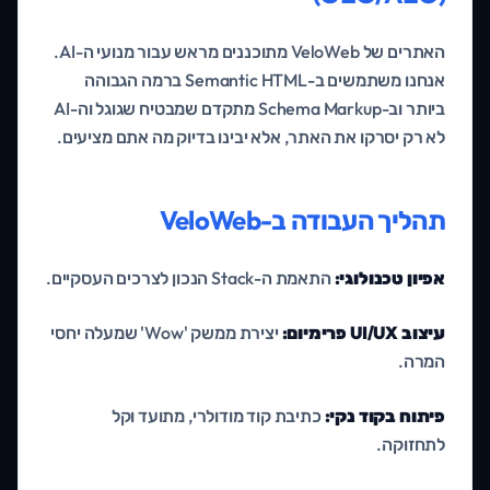
האתרים של VeloWeb מתוכננים מראש עבור מנועי ה-AI.
אנחנו משתמשים ב-Semantic HTML ברמה הגבוהה
ביותר וב-Schema Markup מתקדם שמבטיח שגוגל וה-AI
לא רק יסרקו את האתר, אלא יבינו בדיוק מה אתם מציעים.
תהליך העבודה ב-VeloWeb
אפיון טכנולוגי:
התאמת ה-Stack הנכון לצרכים העסקיים.
עיצוב UI/UX פרימיום:
יצירת ממשק 'Wow' שמעלה יחסי
המרה.
פיתוח בקוד נקי:
כתיבת קוד מודולרי, מתועד וקל
לתחזוקה.