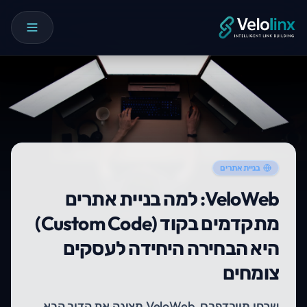
בניית אתרים
VeloWeb: למה בניית אתרים
מתקדמים בקוד (Custom Code)
היא הבחירה היחידה לעסקים
צומחים
שכחו מוורדפרס. VeloWeb מציגה את הדור הבא