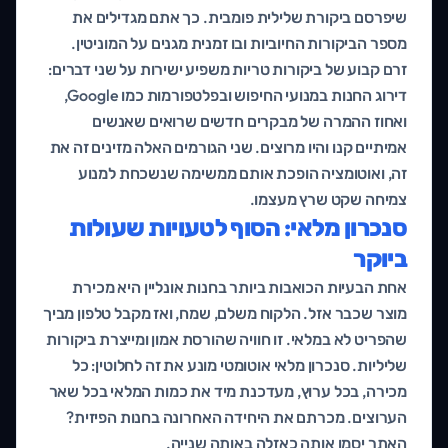
שיפרסם ביקורת שלילית פומבית. כך אתם מגדילים את
מספר הביקורות החיוביות ובו זמנית מגנים על המוניטין.
זרם קבוע של ביקורות טריות משפיע ישירות על שני דברים:
דירוג החנות במנועי החיפוש ובפלטפורמות כמו Google,
ואחוז ההמרה של מבקרים חדשים שרואים שאנשים
אמיתיים קנו והיו מרוצים. שני הגורמים האלה מזינים זה את
זה, ואוטומציה הופכת אותם ממשימה שנשכחת למנוע
צמיחה שקט שרץ מעצמו.
סנכרון מלאי: הסוף לטעויות שעולות
ביוקר
אחת הבעיות הכואבות ביותר בחנות אונליין היא מכירת
מוצר שכבר אזל. הלקוח משלם, שמח, ואז מקבל טלפון מביך
שהפריט לא במלאי. זו חוויה שהורסת אמון ומייצרת ביקורות
שליליות. סנכרון מלאי אוטומטי מונע את זה לחלוטין: כל
מכירה, בכל ערוץ, מעדכנת מיד את כמות המלאי בכל שאר
הערוצים. מכרתם את היחידה האחרונה בחנות הפיזית?
האתר יסמן אותה כאזלה באותה שנייה.