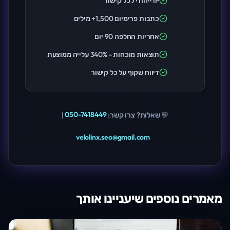
IP ייחודי לכל קישור
כתבות פרימיום 1,500+ מילים
אחריות החלפה 90 יום
תוצאות מוכחות - 340% עלייה ממוצעת
דיווח שקוף על כל קישור
💬 שאלות? צרו קשר:
050-7418449
|
velolinx.seo@gmail.com
מאמרים נוספים שיעניינו אותך