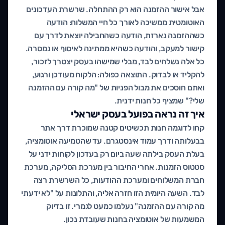
אבל אישור ההזמנה הוא רק ההתחלה. שרשרת העדכונים
האוטומטית ממשיכה לאורך כל חיי המשלוח: הודעה
כשההזמנה נארזת, הודעה כשהחבילה יוצאת לדרך עם
קישור למעקב, והודעה כשהיא ממתינה לאיסוף או נמסרה.
כל אלה נשלחים לבד, מבלי שמישהו בעסק יצטרך לזכור,
להקליד או לבדוק. התוצאה כפולה: הלקוח מעודכן ורגוע,
ואתם חוסכים את מבול הפניות של "מה קורה עם ההזמנה
שלי?" שמציף כל חנות ידנית.
איך זה נראה בפועל בעסק ישראלי
קחו לדוגמה חנות תכשיטים קטנה שמוכרת דרך אתר
בבעלותה ודרך עמוד אינסטגרם. עד שהטמיעה אוטומציה,
בעלת העסק בילתה שעה ביום רק בעדכון לקוחות ידני על
סטטוס הזמנות. אחרי החיבור בין מערכת הסליקה, מערכת
חברת המשלוחים ומערכת ההודעות, כל השרשרת רצה
לבד. השעה היומית הזו חזרה אליה, והתלונות על "לא ידעתי
מה קורה עם ההזמנה" נעלמו כמעט לגמרי. זו בדיוק
המשמעות של אוטומציה בחנות שעובדת נכון.