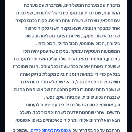
מדברת עם מערכת המשלוחים, שמדברת עם מערכת
ההודעות, שמדברת עם מערכת ניהול הלקוחות, שמדברת
עם המלאי, נוצרת שרשרת אחת רציפה. לקוח נכנס בקצה
אחד כמבקר אנונימי, ויוצא בקצה השני כלקוח מרוצה
שקיבל אישור, מעקב, שירות, הצעה משלימה ובקשת
ביקורת, הכול אוטומטי, הכול מדויק, הכול בזמן.
המשמעות העסקית עמוקה. במקום שהעסק יהיה תלוי
בזיכרון, בזמינות ובמצב הרוח של בעליו, הוא הופך למערכת
שפועלת באותה איכות בכל שעה ובכל עומס. חנות שמוכרת
בבלאק פריידיי במאות הזמנות ביום מקבלת בדיוק אותה
חוויה כמו חנות ביום רגיל, כי אף שלב לא תלוי בכוח אדם
שנשבר תחת עומס. זו בדיוק ההבטחה של אוטומציה בחנות
שנבנתה נכון: יציבות, עקביות ושקט נפשי.
וכן, אוטומציה טובה משלבת יד ביד עם יצירת לקוחות
חדשים. אחרי שהחנות יודעת לשרת ולמכור לבד, השלב
הבא הוא להזרים אליה יותר לידים איכותיים באופן אוטומטי.
הרחבנו על כך במדריך על
אוטומציה לניהול לידים
, שמשלים