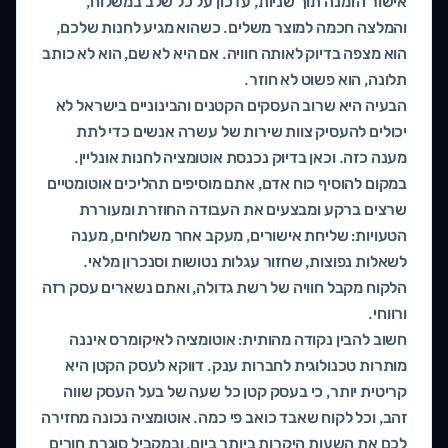
אישור הזמנה תוך שניות, עדכון על כל שלב במשלוח,
והמלצה חכמה למוצר משלים. כשהוא מגיע לחנות שלכם,
הוא מצפה בדיוק לאותה חוויה. אם היא לא שם, הוא לא כותב
תלונה, הוא פשוט לא חוזר.
הבעיה היא שרוב העסקים הקטנים והבינוניים בישראל לא
יכולים להעסיק צוות שירות של עשרה אנשים כדי לתת
מענה כזה. וכאן בדיוק נכנסת אוטומציה לחנות אונליין.
במקום להוסיף כוח אדם, אתם מוסיפים תהליכים אוטומטיים
שרצים ברקע ומבצעים את העבודה החוזרת ומעוררת
הטעויות: שליחת אישורים, מעקב אחר משלוחים, מענה
לשאלות נפוצות, שחזור עגלות נטושות וסנכרון מלאי.
הלקוח מקבל חוויה של רשת גדולה, ואתם נשארים עסק רזה
ורווחי.
חשוב להבין נקודה מהותית: אוטומציה לאיקומרס איננה
מותרות טכנולוגית לחברות ענק. דווקא לעסק הקטן היא
קריטית יותר, כי בעסק קטן כל שעה של בעל העסק שווה
זהב, וכל לקוח שאבד כואב פי כמה. אוטומציה נכונה מחזירה
לכם את השעות היקרות ביותר ביום, ובמקביל סוגרת חורים