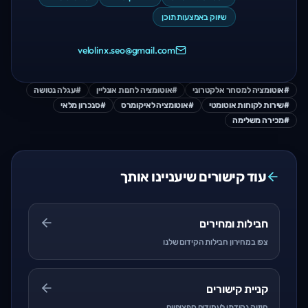
שיווק באמצעות תוכן
velolinx.seo@gmail.com
#
אוטומציה למסחר אלקטרוני
#
אוטומציה לחנות אונליין
#
עגלה נטושה
#
שירות לקוחות אוטומטי
#
אוטומציה לאיקומרס
#
סנכרון מלאי
#
מכירה משלימה
עוד קישורים שיעניינו אותך
חבילות ומחירים
צפו במחירון חבילות הקידום שלנו
קניית קישורים
חיזוק נקודתי לעמודים ספציפיים