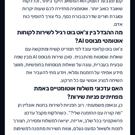
קטן זמן בעל העסק הוא המשאב היקר ביותר, וכל לקוח
שאובד כואב יותר. אוטומציה מחזירה לכם שעות יקרות
וסוגרת חורים שדרכם בורח כסף, בלי צורך להוסיף כוח
אדם.
מה ההבדל בין צ'אט בוט רגיל לשירות לקוחות
אוטומטי מבוסס AI?
צ'אט בוט קלאסי עובד לפי תסריט קשיח ומתקשה עם
שאלות שסוטות מהתבנית. סוכן שירות מבוסס AI מבין שפה
טבעית בעברית, עונה על שאלות מנוסחות בחופשיות, מושך
מידע אמיתי על הזמנות ומלאי, ויודע מתי להעביר את
השיחה לנציג אנושי עם כל הרקע.
האם עדכוני משלוח אוטומטיים באמת
מפחיתים פניות שירות?
כן, ובאופן משמעותי. רוב הפניות לשירות בחנות אונליין הן
"מה קורה עם ההזמנה שלי?". כשהלקוח מקבל עדכון
פרואקטיבי בכל שלב, אריזה, יציאה למשלוח ומסירה, הצורך
לפנות ולשאול כמעט נעלם, וצוות השירות מתפנה למשימות