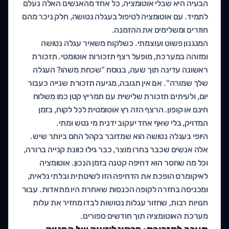
הבעיה היא שבלי אוטומציה, כל אחד מהאנשים האלה נעלם
לתמיד. עם אוטומציה לטיפול בעגלה נטושה, חלק ניכר מהם
חוזרים ומשלימים את ההזמנה.
המנגנון פשוט ועוצמתי. כשלקוח משאיר עגלה נטושה
ומזוהה במערכת, מופעל רצף תזכורות אוטומטי. תזכורת
ראשונה עדינה תוך שעה, בנוסח "שכחת משהו? העגלה
שלך שמורה". אם אין תגובה, מגיעה תזכורת שנייה כעבור
יום, ולעיתים תזכורת שלישית עם תמריץ קטן כמו משלוח
חינם או קופון. הרצף הזה רץ אוטומטית לכל לקוח, בזמן
המדויק, בלי שאף אחד יעקוב ידנית מי נטש ומתי.
היופי בעגלה נטושה הוא שמדובר בקהל החם ביותר שיש.
אלה אנשים שכבר בחרו מוצר, כבר גילו כוונת קנייה ברורה,
וכל מה שחסר הוא דחיפה קטנה בזמן הנכון. אוטומציה
לאיקומרס הופכת את הדחיפה הזו לשיטתית ובלתי נלאית,
ומכניסה בחזרה לקופה הכנסות שאחרת היו מתאדות. עבור
חנויות רבות, שחזור עגלות נטושות לבדו מחזיר את עלות
מערכת האוטומציה תוך חודשים ספורים.