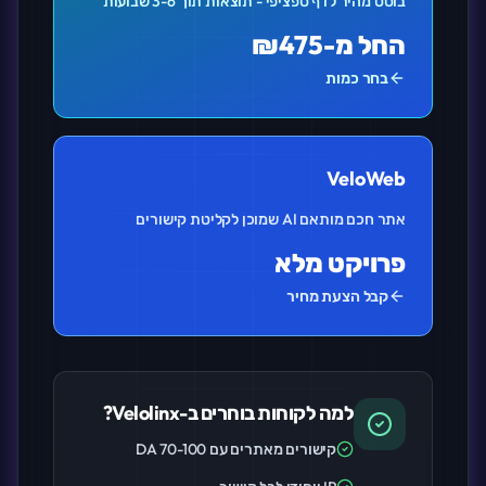
בוסט מהיר לדף ספציפי - תוצאות תוך 3-6 שבועות
החל מ-₪475
בחר כמות
VeloWeb
אתר חכם מותאם AI שמוכן לקליטת קישורים
פרויקט מלא
קבל הצעת מחיר
למה לקוחות בוחרים ב-Velolinx?
קישורים מאתרים עם DA 70-100