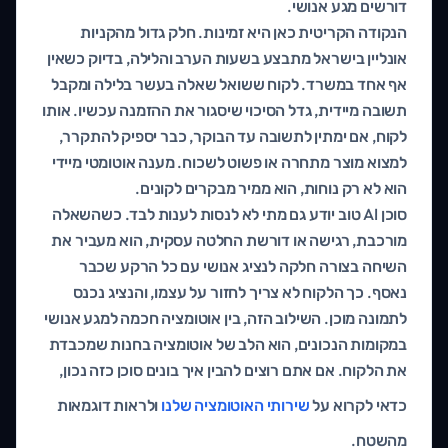
דורשים מגע אנושי.
הנקודה הקריטית כאן היא זמינות. חלק גדול מהקניות
אונליין בישראל מתבצע בשעות הערב והלילה, בדיוק כשאין
אף אחד במשרד. לקוח ששואל שאלה בעשר בלילה ומקבל
תשובה מיידית, גדל הסיכוי שיסגור את ההזמנה עכשיו. אותו
לקוח, אם ימתין לתשובה עד הבוקר, כבר יספיק להתקרר,
למצוא מוצר מתחרה או פשוט לשכוח. מענה אוטומטי מיידי
הוא לא רק נוחות, הוא ממיר מבקרים לקונים.
סוכן AI טוב יודע גם מתי לא לנסות לענות לבד. כשהשאלה
מורכבת, רגישה או דורשת החלטה עסקית, הוא מעביר את
השיחה בצורה חלקה לנציג אנושי עם כל הרקע שכבר
נאסף. כך הלקוח לא צריך לחזור על עצמו, והנציג נכנס
לתמונה מוכן. השילוב הזה, בין אוטומציה חכמה למגע אנושי
במקומות הנכונים, הוא הלב של אוטומציה בחנות שמכבדת
את הלקוח. אם אתם רוצים להבין איך בונים סוכן כזה נכון,
כדאי לקרוא על
שירותי האוטומציה שלנו
ולראות דוגמאות
מהשטח.