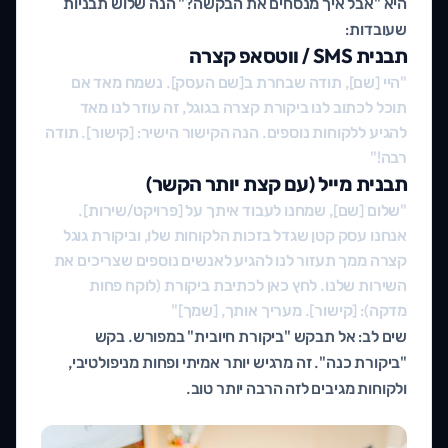
היא "אבל איך מנסחים את הבקשה?" הנה שלוש תבניות
שעובדות:
תבנית SMS / ווטסאפ קצרה
"היי [שם], תודה שבחרת ב[שם העסק]. נשמח מאד אם
תוכל לכתוב לנו ביקורת קצרה בגוגל, זה עוזר לנו מאד
להגיע ללקוחות נוספים. הנה הקישור הישיר: [קישור]. תודה
רבה!"
תבנית מייל (עם קצת יותר הקשר)
"שלום [שם], שמחנו לעבוד איתך על [פרויקט/שירות].
אנחנו עסק קטן שגדל בזכות הלקוחות שלו, וביקורת גוגל
קצרה ממך תעזור לנו להגיע לאנשים נוספים שצריכים את
השירות שלנו. לחץ כאן לכתיבת ביקורת (לוקח פחות
מדקה): [קישור]. מעריך אותך, [שמך]"
שים לב: אל תבקש "ביקורת חיובית" במפורש. בקש
"ביקורת כנה". זה מרגיש יותר אמיתי ופחות מניפולטיבי,
ולקוחות מגיבים לזה הרבה יותר טוב.