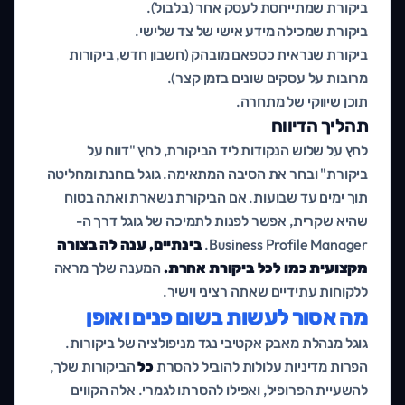
ביקורת שמתייחסת לעסק אחר (בלבול).
ביקורת שמכילה מידע אישי של צד שלישי.
ביקורת שנראית כספאם מובהק (חשבון חדש, ביקורות
מרובות על עסקים שונים בזמן קצר).
תוכן שיווקי של מתחרה.
תהליך הדיווח
לחץ על שלוש הנקודות ליד הביקורת, לחץ "דווח על
ביקורת" ובחר את הסיבה המתאימה. גוגל בוחנת ומחליטה
תוך ימים עד שבועות. אם הביקורת נשארת ואתה בטוח
שהיא שקרית, אפשר לפנות לתמיכה של גוגל דרך ה-
Business Profile Manager.
בינתיים, ענה לה בצורה
מקצועית כמו לכל ביקורת אחרת.
המענה שלך מראה
ללקוחות עתידיים שאתה רציני וישיר.
מה אסור לעשות בשום פנים ואופן
גוגל מנהלת מאבק אקטיבי נגד מניפולציה של ביקורות.
הפרות מדיניות עלולות להוביל להסרת
כל
הביקורות שלך,
להשעיית הפרופיל, ואפילו להסרתו לגמרי. אלה הקווים