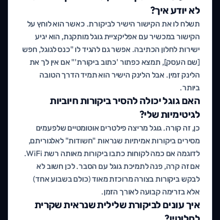
לא יודע איך?
תשלח לו את הקישור הישיר לביקורת. כאשר הוא לוחץ על
הקישור במכשיר עם אפליקציית גוגל מותקנת, הוא יגיע
ישירות לחלון הכתיבה. אפשר גם להגיד לו "כנס לגוגל, חפש
[שם העסק], תמצא כפתור 'כתוב ביקורת'" אם אין לך את
הלינק זמין. אבל הלינק הישיר הוא תמיד הדרך הטובה
ביותר.
האם גוגל יכולה להסיר ביקורות חיוביות
לגיטימיות שלי?
כן, זה קורה. גוגל מריצה פילטרים אוטומטיים שלפעמים
מסירים ביקורות אמיתיות שנראות "חשודות" לאלגוריתם,
לדוגמה אם כמה לקוחות כתבו ביקורות מאותה רשת WiFi.
אם זה קרה, פנה לתמיכת גוגל עם הסבר. לכן חשוב לא
לבקש ביקורות בצורה מרוכזת מאוד (כולם בשבוע אחד)
אלא בזרימה קבועה לאורך הזמן.
איך עונים לביקורת שלילית שנראית שקרית
לחלוטין?