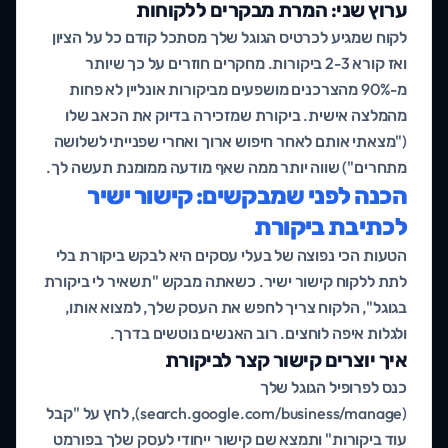
ערוץ שני: המרת מבקרים ללקוחות
לקוח שמגיע לכרטיס הגוגל שלך מסתכל קודם כל על הציון
ואז קורא 2-3 ביקורות. מחקרים חוזרים על כך שיותר
מ-90% מהצרכנים מושפעים מביקורות אונליין לא פחות
מהמלצה אישית. ביקורת שמזכירה בדיוק את הכאב שלו
("מצאתי אותם לאחר חיפוש ארוך ואחרי שפנייתי לשלושה
מתחרים") שווה יותר ממה שאף מודעה ממומנת תעשה לך.
הכנה לפני שמבקשים: קישור ישיר
לכתיבת ביקורת
הטעות הכי נפוצה של בעלי עסקים היא לבקש ביקורת בלי
לתת ללקוח קישור ישיר. כשאתה מבקש "תשאיר לי ביקורת
בגוגל", הלקוח צריך לחפש את העסק שלך, למצוא אותו,
ולגלות איפה לוחצים. רוב האנשים נוטשים בדרך.
איך יוצרים קישור קצר לביקורת
כנס לפרופיל הגוגל שלך
(search.google.com/business/manage), לחץ על "קבל
עוד ביקורות" ותמצא שם קישור ייחודי לעסק שלך בפורמט