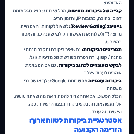
האדומים:
קנייה של ביקורות מזויפות
, מכל שירות שהוא. גוגל מזהה
דפוסי כתיבה, כתובות IP, ותזמון חריג.
גייטינג (Review Gating):
לשאול לקוחות "האם היית
מרוצה?" ולשלוח את הקישור רק למי שענה כן. זה אסור
במפורש.
תמריצים לביקורות:
"תשאיר ביקורת ותקבל הנחה /
מתנה / קופון." זה הפרה מפורשת של מדיניות גוגל.
לבקש מעובדים לכתוב ביקורות.
גם אם הם באמת
אוהבים לעבוד אצלך.
ביקורות עצמיות
מחשבונות Google שלך או של בני
משפחה.
הכלל הפשוט: אם אתה צריך להסתיר את מה שאתה עושה,
אל תעשה את זה. בקש ביקורות בצורה ישירה, כנה,
ואישית. זה עובד.
אסטרטגיית ביקורות לטווח ארוך:
הזרימה הקבועה