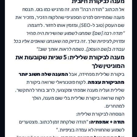
מענה לביקורת חיובית
אל תכתוב "תודה רבה!" וזהו. זה מרגיש כמו בוט. תנסח
מענה שמתייחס לפרט הספציפי שהלקוח הזכיר, מזכיר את
שם העסק (טוב ל-SEO), ומזמין אותו לחזור. לדוגמה:
"תודה רבה [שם]! שמחנו לשמוע שהשירות היה מהיר
ומדויק לציפיות שלך. זה בדיוק מה שאנחנו שואפים אליו בכל
עבודה ב[שם העסק]. נשמח לראות אותך שוב!"
מענה לביקורת שלילית: 5 שניות שקובעות את
המוניטין שלך
ביקורת שלילית מפחידה, אבל
המענה שלה חשוב יותר
מהביקורת עצמה
. לקוח פוטנציאלי שרואה ביקורת
שלילית ועליה מענה אמפתי ומקצועי, לרוב בוחר להתקשר.
לקוח שרואה ביקורת שלילית בלי שום מענה, הולך
למתחרים.
הנוסחה לביקורת שלילית:
תודה + אמפתיה:
"תודה שלקחת זמן לכתוב. מצטערים
לשמוע שהחוויה לא עמדה בציפיות."