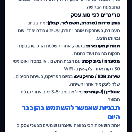
מתבצעת הבקשה.
טריגרים לפי סוג עסק
נותן שירות (שרברב, חשמלאי, קבלן):
מיד בסיום
העבודה, כשהלקוח אומר "תודה, עשית עבודה יפה". שם
ובאותו הרגע.
חנות קמעונאית:
בקופה, אחרי השלמת הרכישה, בעוד
הלקוח מרוצה ועוד בחנות.
מסעדה / בית קפה:
עם הצגת החשבון, או במסרון אוטומטי
30 דקות אחרי צ'ק-אין ב-WiFi.
שירות B2B / פרויקטים:
בסיום הפרויקט, בשיחת הסיכום.
שלח לינק מיד אחרי השיחה.
אונליין / ई-קומרס:
מייל אוטומטי 3-5 ימים אחרי קבלת
המוצר.
תבניות שאפשר להשתמש בהן כבר
היום
אחת השאלות הכי נפוצות שאנחנו שומעים מבעלי עסקים