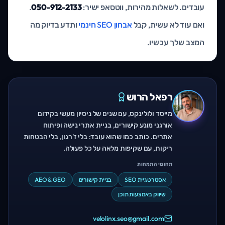
עובדים. לשאלות מהירות, ווטסאפ ישיר:
050-912-2133
.
ואם עוד לא עשית, קבל
אבחון SEO חינמי
ותדע בדיוק מה
המצב שלך עכשיו.
רפאל הרוש
מייסד ולולינקס, עם שנים של ניסיון מעשי בקידום
אורגני מונע קישורים, בניית אתרי נישה ופיתוח
אתרים. כותב כמו שהוא עובד: בלי ז'רגון, בלי הבטחות
ריקות, עם שקיפות מלאה על כל פעולה.
תחומי התמחות
אסטרטגיית SEO
בניית קישורים
AEO & GEO
שיווק באמצעות תוכן
velolinx.seo@gmail.com