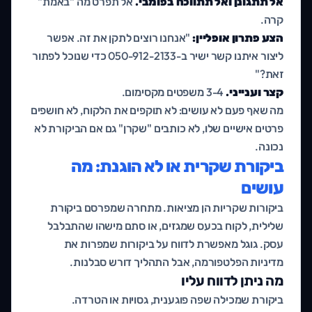
אל תתגונן ואל תתווכח בפומבי.
אל תפרט מה "באמת"
קרה.
הצע פתרון אופליין:
"אנחנו רוצים לתקן את זה. אפשר
ליצור איתנו קשר ישיר ב-050-912-2133 כדי שנוכל לפתור
זאת?"
קצר וענייני.
3-4 משפטים מקסימום.
מה שאף פעם לא עושים: לא תוקפים את הלקוח, לא חושפים
פרטים אישיים שלו, לא כותבים "שקרן" גם אם הביקורת לא
נכונה.
ביקורת שקרית או לא הוגנת: מה
עושים
ביקורות שקריות הן מציאות. מתחרה שמפרסם ביקורת
שלילית, לקוח בכעס שמגזים, או סתם מישהו שהתבלבל
עסק. גוגל מאפשרת לדווח על ביקורות שמפרות את
מדיניות הפלטפורמה, אבל התהליך דורש סבלנות.
מה ניתן לדווח עליו
ביקורת שמכילה שפה פוגענית, גסויות או הטרדה.