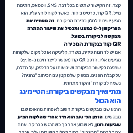
קצר. זה הקישור שתשים בכל דבר: SMS, ווטסאפ, חתימת
מייל, QR קוד, כרטיס ביקור. כאשר לקוח לוחץ עליו, הוא
מגיע ישירות לחלון כתיבת הביקורת.
זה מפחית את
הפריקשן ל-0 כמעט ומכפיל את שיעור ההמרה
מבקשה לביקורת בפועל.
QR קוד בנקודת המכירה
אם יש לך חנות פיזית, משרד, קליניקה או כל מקום שלקוחות
מגיעים אליו, הדפס QR קוד (אפשר לייצר חינם ב-qr.io)
שמפנה לקישור הביקורת ושים אותו על הדלפק, על הדלת,
על קבלת הפנים. מספיק שלט קטן עם הכיתוב "נהנית?
נשמח לביקורת" והקוד מתחתיו.
מתי ואיך מבקשים ביקורת: הטיימינג
הוא הכול
הרגע שבו מבקשים ביקורת חשוב לא פחות מהאופן שבו
מבקשים.
הזמן הכי טוב הוא מיד אחרי שהלקוח הביע
שביעות רצון
, לא שבוע אחר כך כשהרגש כבר קר. אתה
צריך לבנות "טריגרים" בתוך תהליך השירות שלך שבהם