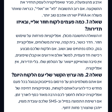
ארבע מהן ומעלה, סביר שאפליקציה לעסק תחזיר את
ההשקעה. אם רוב התשובות "לא" או "אולי", כנראה שאתר
מעולה או PWA ישרתו אתכם טוב יותר.
שאלה 1. כמה פעמים לקוח חוזר אליי, ובאיזו
תדירות?
זו השאלה החשובה מכולן. אפליקציות פורחות על שימוש
חוזר. חדר כושר, בית קפה, שירות משלוחים, אפליקציית
בנק, כולם נפתחים שוב ושוב. אם הלקוח שלכם מבצע
רכישה חד פעמית, למשל אולם אירועים או קבלן שיפוצים,
אין סיבה שהאייקון יישאר על הטלפון שלו. בלי תדירות, אין
אפליקציה.
שאלה 2. מה ערוץ הקשר שלי עם הלקוח היום?
אם אתם משלמים הון על פרסום בפייסבוק ובגוגל בכל פעם
מחדש כדי להגיע לאותם לקוחות, נוטיפיקציות דחיפה של
אפליקציה יכולות לחסוך לכם הרבה מאוד כסף לאורך זמן.
אם רשימת התפוצה במייל וב-SMS שלכם עובדת מצוין,
ייתכן שהצורך פחות דחוף.