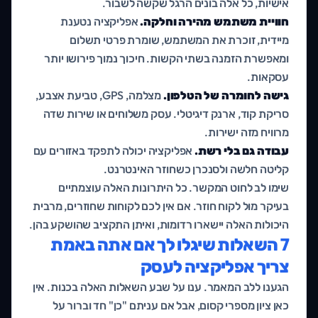
אישיות, כל אלה בונים הרגל שקשה לשבור.
חוויית משתמש מהירה וחלקה.
אפליקציה נטענת
מיידית, זוכרת את המשתמש, שומרת פרטי תשלום
ומאפשרת הזמנה בשתי הקשות. חיכוך נמוך פירושו יותר
עסקאות.
גישה לחומרה של הטלפון.
מצלמה, GPS, טביעת אצבע,
סריקת קוד, ארנק דיגיטלי. עסק משלוחים או שירות שדה
מרוויח מזה ישירות.
עבודה גם בלי רשת.
אפליקציה יכולה לתפקד באזורים עם
קליטה חלשה ולסנכרן כשחוזר האינטרנט.
שימו לב לחוט המקשר. כל היתרונות האלה עוצמתיים
בעיקר מול לקוח חוזר. אם אין לכם לקוחות שחוזרים, מרבית
היכולות האלה יישארו רדומות, ואיתן התקציב שהושקע בהן.
7 השאלות שיגלו לך אם אתה באמת
צריך אפליקציה לעסק
הגענו ללב המאמר. ענו על שבע השאלות האלה בכנות. אין
כאן ציון מספרי קסום, אבל אם עניתם "כן" חד וברור על