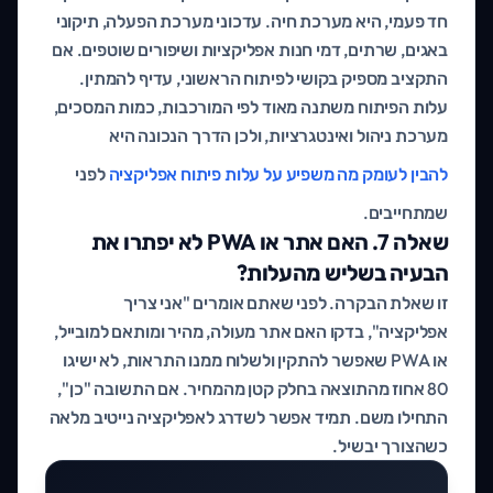
חד פעמי, היא מערכת חיה. עדכוני מערכת הפעלה, תיקוני
באגים, שרתים, דמי חנות אפליקציות ושיפורים שוטפים. אם
התקציב מספיק בקושי לפיתוח הראשוני, עדיף להמתין.
עלות הפיתוח משתנה מאוד לפי המורכבות, כמות המסכים,
מערכת ניהול ואינטגרציות, ולכן הדרך הנכונה היא
להבין לעומק מה משפיע על עלות פיתוח אפליקציה
לפני
שמתחייבים.
שאלה 7. האם אתר או PWA לא יפתרו את
הבעיה בשליש מהעלות?
זו שאלת הבקרה. לפני שאתם אומרים "אני צריך
אפליקציה", בדקו האם אתר מעולה, מהיר ומותאם למובייל,
או PWA שאפשר להתקין ולשלוח ממנו התראות, לא ישיגו
80 אחוז מהתוצאה בחלק קטן מהמחיר. אם התשובה "כן",
התחילו משם. תמיד אפשר לשדרג לאפליקציה נייטיב מלאה
כשהצורך יבשיל.