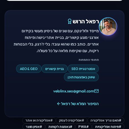
רפאל הרוש
מייסד ולולינקס, עם שנים של ניסיון מעשי בקידום
אורגני מונע קישורים, בניית אתרי נישה ופיתוח
אתרים. כותב כמו שהוא עובד: בלי ז'רגון, בלי הבטחות
ריקות, עם שקיפות מלאה על כל פעולה.
תחומי התמחות
אסטרטגיית SEO
בניית קישורים
AEO & GEO
שיווק באמצעות תוכן
velolinx.seo@gmail.com
הסיפור המלא של רפאל
#
האם צריך אפליקציה
#
אפליקציה לעסק
#
אפליקציה או אתר
#
פיתוח אפליקציות
#
PWA
#
נאמנות לקוחות
#
אפיון מוצר