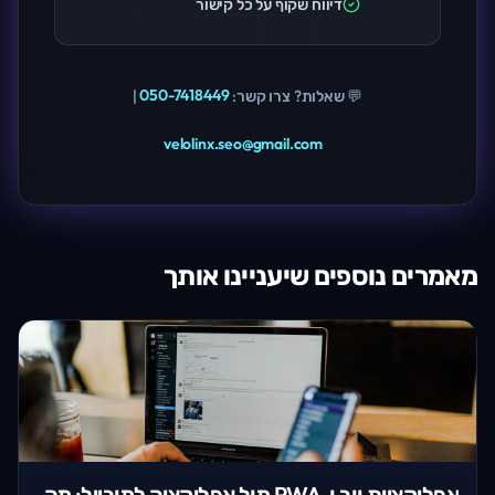
דיווח שקוף על כל קישור
💬 שאלות? צרו קשר:
050-7418449
|
velolinx.seo@gmail.com
מאמרים נוספים שיעניינו אותך
אפליקציית ווב ו-PWA מול אפליקציה למובייל: מה