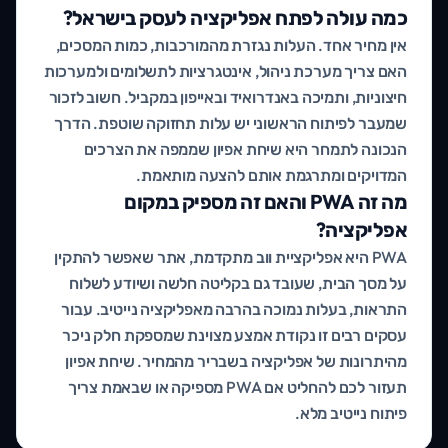
כמה עולה לפתח אפליקציה לעסק בישראל?
אין מחיר אחד. העלות נגזרת מהמורכבות, כמות המסכים,
האם צריך מערכת ניהול, אינטגרציות לתשלומים ולמערכות
חיצוניות, ותמיכה באנדרואיד ובאייפון במקביל. חשוב לזכור
שמעבר לפיתוח הראשוני יש עלות תחזוקה שוטפת. הדרך
הנכונה לתמחר היא שיחת אפיון שממפה את הצרכים
המדויקים ומתרגמת אותם להצעה מותאמת.
מה זה PWA והאם זה מספיק במקום
אפליקציה?
PWA היא אפליקציית ווב מתקדמת, אתר שאפשר להתקין
על מסך הבית, שעובד גם בקליטה חלשה ושיודע לשלוח
התראות, בעלות נמוכה בהרבה מאפליקציה נייטיב. עבור
עסקים רבים זו נקודת אמצע מצוינת שמספקת חלק ניכר
מהיתרונות של אפליקציה בשבריר מהמחיר. שיחת אפיון
תעזור לכם להחליט אם PWA מספיקה או שבאמת צריך
פיתוח נייטיב מלא.