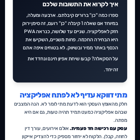
איך לקרוא את התשובות שלכם
ספרו כמה "כן" ברורים קיבלתם. ארבעה ומעלה,
במיוחד אם שאלה 1 קיבלה "כן" רועם, זה סימן ירוק
חזק לאפליקציה. שניים עד שלושה, כנראה PWA
היא הבחירה החכמה. פחות משניים, השקיעו את
הכסף באתר ממיר ובשיווק. לא בטוחים איפה אתם
על הסקאלה? קבעו
שיחת אפיון חינם
ונחדד את
זה יחד.
מתי דווקא עדיף לא לפתח אפליקציה
חלק מהאומץ העסקי הוא לדעת מתי לומר לא. הנה המצבים
שבהם אפליקציה כמעט תמיד תהיה טעות, גם אם היא
מפתה.
עסק עם רכישה חד פעמית.
אולם אירועים, עורך דין
לחוזה, קבלן. הלקוח לא יחזור מספיק כדי להצדיק אייקון