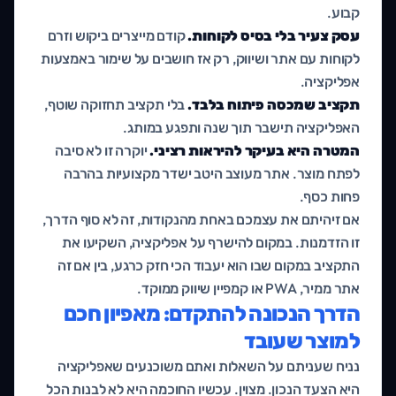
קבוע.
עסק צעיר בלי בסיס לקוחות.
קודם מייצרים ביקוש וזרם
לקוחות עם אתר ושיווק, רק אז חושבים על שימור באמצעות
אפליקציה.
תקציב שמכסה פיתוח בלבד.
בלי תקציב תחזוקה שוטף,
האפליקציה תישבר תוך שנה ותפגע במותג.
המטרה היא בעיקר להיראות רציני.
יוקרה זו לא סיבה
לפתח מוצר. אתר מעוצב היטב ישדר מקצועיות בהרבה
פחות כסף.
אם זיהיתם את עצמכם באחת מהנקודות, זה לא סוף הדרך,
זו הזדמנות. במקום להישרף על אפליקציה, השקיעו את
התקציב במקום שבו הוא יעבוד הכי חזק כרגע, בין אם זה
אתר ממיר, PWA או קמפיין שיווק ממוקד.
הדרך הנכונה להתקדם: מאפיון חכם
למוצר שעובד
נניח שעניתם על השאלות ואתם משוכנעים שאפליקציה
היא הצעד הנכון. מצוין. עכשיו החוכמה היא לא לבנות הכל