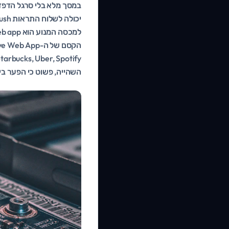
למכסה המנוע הוא web app שרץ בדפדפן.
השהייה, פשוט כי הפער בי