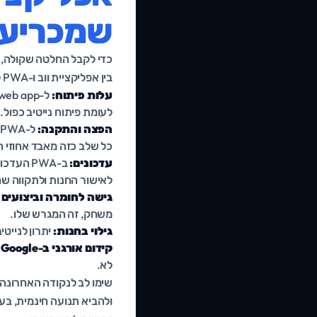
שמכריעה
כדי לקבל החלטה שקולה, 
בין אפליקציית ווב ו-PWA לבין אפליקציה נייטיב:
עלות פיתוח:
לעומת פיתוח נייטיב כפול.
הפצה והתקנה:
ל
כל שלב כזה מאבד אחוזי 
עדכונים:
ב-PWA ה
לאישור החנות ולתקווה ש
גישה לחומרה וביצועים 
משחק, זה המגרש שלו.
גילוי בחנות:
יתרון לנייטיב. נוכחות ב-App Store וב-lay
קידום אורגני ב-Google:
לא.
ולהביא תנועה חינמית, בעו