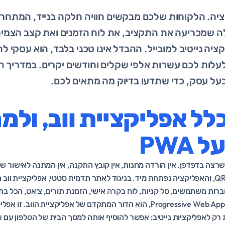
ציה. הלקוחות שלכם מבקשים חוויה חלקה בנייד, המתחרי
 שמכריעה את התקציב, את לוח הזמנים ואת קצב הצמיחה
 אפליקציה נייטיב למובייל. ההבדל אינו טכני בלבד, הוא עסקי ל
לעלות לכם עשרות אלפי שקלים וחודשים יקרים. במדריך ה
על עסק, כדי שתדעו בדיוק מה מתאים לכם.
לל אפליקציית ווב, ולמ
PWA
שרצה בדפדפן. אין הורדה מחנות, אין קובץ התקנה, אין המתנה לאישור של
מקליק על קישור או סורק QR, והאפליקציה נפתחת מיד. בניגוד לאתר תדמית סטטי, אפליקציי
ברות משתמשים, סל קניות, לוח בקרה אישי, הזמנת תורים, צ׳אט, הכל בת
ה-PWA, ראשי תיבות של Progressive Web App, הוא הדור המתקדם של אפליקציית
 רק לאפליקציות נייטיב: אפשר להוסיף אותה למסך הבית של הטלפון עם א