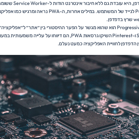
במסך מלא בלי סרגל הדפדפ
יכולה לשלוח התראות Push לנייד של המשתמש. במילים אחרות
הקסם של ה-Progressive Web App הוא שהוא מגשר על הפער ההיסטורי בין ״אתר״ ל״אפל
Starbucks, Uber, Spotify ו-Pinterest השיקו גרסאות PWA, הם דיווחו 
ן הדפדפן לחוויית האפליקציה כמעט נעלם.