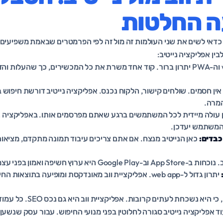
 החלטות
כדאי לשים את שני העולמות זה מול זה לפי הפרמטרים שבאמת משפיעים
ל-web app וה-PWA יתרון ברור. קוד אחד משרת את כל המכשירים, כך שהעלו
-PWA אין חסמים. שולחים קישור, הלקוח נכנס. אפליקציה נייטיב דורשת חיפוש
המרה.
עדכון עולה מיידית לכל המשתמשים ברגע שאתם מפרסמים אותו. באפליקציה נ
המשתמש יעדכן.
כבדים:
כאן הנייטיב מנצח. אם אתם צריכים עיבוד תמונה מתקדם, מציאות
Google P היא ערוץ חשיפה ואמון בפני עצמו.
יתרון גדול ל-web app. אפליקציית ווב מאונדקסת ומופיעה בתוצאו
שימו לב לנקודה האחרונה, כי היא נ
ד אפליקציה נייטיב סגורה לחלוטין בפני מנועי החיפוש. עבור עסק שנשען ע