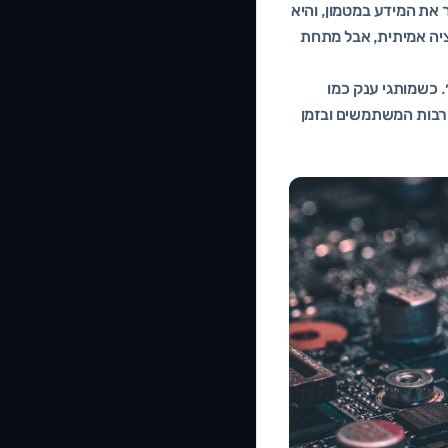
ן, היא עובדת גם ללא חיבור אינטרנט הודות ל-Service Worker ששומר את המידע במטמון, והיא
, ה-PWA נראה ומרגיש כמו אפליקציה אמיתית, אבל מתחת
יקציה״. כשמותגי ענק כמו
על עלייה משמעותית במעורבות המשתמשים ובזמן