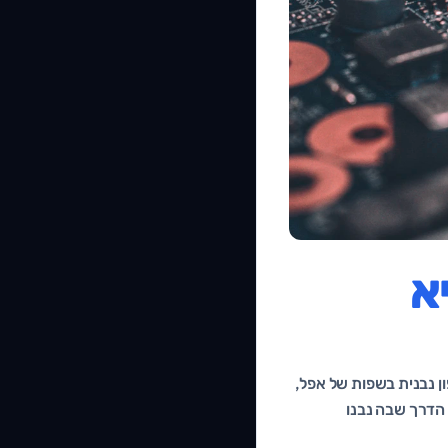
א
ן נבנית בשפות של אפל,
איד בשפות של גוגל, והמשתמש מוריד אותה מ-App Store או מ-Google Play. זו הדרך שבה נבנו