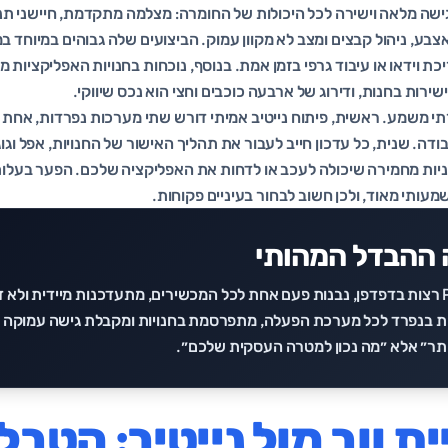
 טביעת אצבע, ניהול קבצים ומצב לא מקוון עמוק. הביצועים שלה גבוהים במיוחד
 וידאו או עיבוד גרפי בזמן אמת. בנוסף, נוכחות בחנויות האפליקציות מ
רות בחנות, ודירוג של ארבעה כוכבים וחצי הוא נכס שיווקי.
תי משמע. ראשית, פיתוח נייטיב אמיתי דורש שתי מערכות נפרדות, אחת ל
ה. שנית, כל עדכון חייב לעבור את תהליך האישור של החנויות, אפל וגוג
שמעותי מאוד, ולכן חשוב לבחור בעיניים פקוחות.
 ההבדל המהותי
אפליקציית ווב ו-PWA רצות בדפדפן, נבנות פעם אחת לכל המכשירים, מתעדכנות מיידית ול
נית בנפרד לכל מערכת הפעלה, מתפרסמת בחנויות ומקבלת גישה עמוקה י
יותר״ אלא ״מה נכון למטרה העסקית שלכם״.
ת ווב מול נייטיב: הטבל