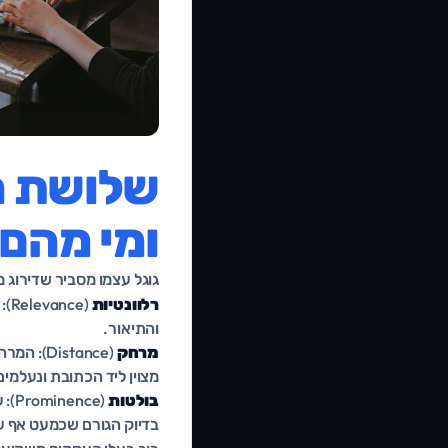
שלושת הג
ומי מהם
גוגל עצמו מסביר שדירוג 
רלוונטיות
(e
והתיאור.
מרחק
(istance
מצוין ליד הכתובת ונעלמים
בולטות
(ce
בדיוק הגורם שכמעט אף עס