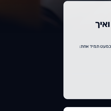
איך
 הסוף ובכל זאת נתקעתם במקום 5 עד 8? הסיבה כמעט תמיד אחת: