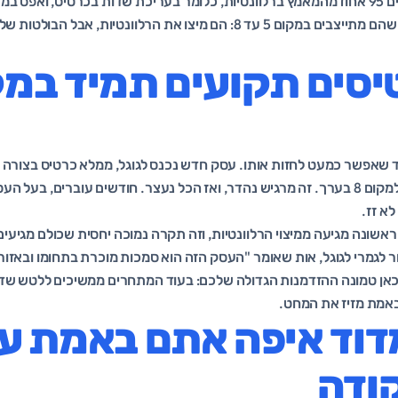
רוב בעלי העסקים משקיעים 95 אחוז מהמאמץ ברלוונטיות, כלומר בעריכת שדות בכרטיס, ו
בבולטות. וזו בדיוק הסיבה שהם מתייצבים במקום 5 עד 8: הם מיצו את הרלוונט
 שאפשר כמעט לחזות אותו. עסק חדש נכנס לגוגל, ממלא כרטיס בצורה ס
ספורים מטפס ממקום 30 למקום 8 בערך. זה מרגיש נהדר, ואז הכל נעצר. חודשים עוברים, 
לא זז.
שונה מגיעה ממיצוי הרלוונטיות, וזה תקרה נמוכה יחסית שכולם מגיעי
לגמרי לגוגל, אות שאומר "העסק הזה הוא סמכות מוכרת בתחומו ובאזורו
וכאן טמונה ההזדמנות הגדולה שלכם: בעוד המתחרים ממשיכים ללטש שדו
באמת מזיז את המחט.
דוד איפה אתם באמת עו
קודה