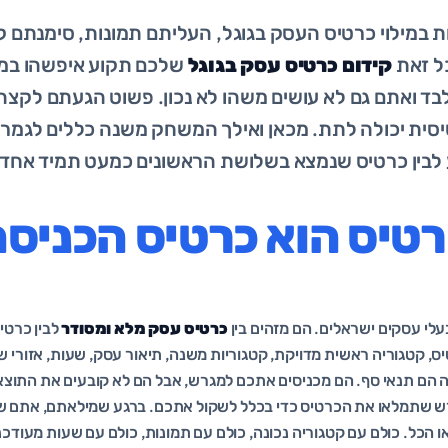
במילוי כרטיס העסק בגוגל, העליתם תמונות, סימנתם ק
כל זאת
קידום כרטיס עסק בגוגל
שלכם תקוע איפשהו במק
בד ואתם גם לא עושים משהו לא נכון. פשוט הגעתם לקצה
סית יכולה לתת. מכאן ואילך המשחק משנה כללים לגמרי
 לבין כרטיס שנמצא בשלושת הראשונים כמעט תמיד אחד: 
רטיס הוא כרטיס הכניסה
עלי עסקים ישראלים. הם מזהים בין
כרטיס עסק מלא ומסודר
לבין כרטיס
ס, קטגוריה ראשית מדויקת, קטגוריות משנה, תיאור עסק, שעות, אזורי שי
ה הם תנאי סף. הם מכניסים אתכם למגרש, אבל הם לא קובעים את התוצא
ורש שתמלאו את הכרטיס כדי בכלל לשקול אתכם. ברגע שמילאתם, אתם ש
 הכל. כולם עם קטגוריה נכונה, כולם עם תמונות, כולם עם שעות מעודכ