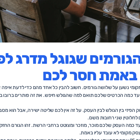
ורמים שגוגל מדרג לפ
 באמת חסר לכם
מקומי נשען על שלושה גורמים. חשוב להבין כל אחד מהם כדי לדעת איפה
Relevanc): עד כמה הכרטיס שלכם תואם למה שהגולש חיפש. את זה פותרים ברובו ב
D): המרחק הפיזי בין הגולש לבין העסק. על זה אין לכם שליטה ישירה, אבל הוא 
 לחלוטין שני רחובות משם.
Prominen): עד כמה העסק שלכם מוכר, מוזכר ומצוטט ברחבי הרשת. זהו הגורם החז
ק מקומי לא עובד עליו באמת.