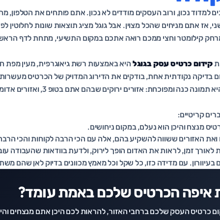
ם למדוד נכון, ורוב העסקים מודדים לא נכון. אתם פותחים את הטלפון, מ
, אז אתם מניחים שהכל מצוין. אבל גוגל מציג תוצאות שונות לחלוטין לפ
מרחק קילומטר וחצי ממכם רואה אתכם במקום התשיעי, מתחת לדף הראשון
ת
קידום כרטיס עסק בגוגל
היא באמצעות רשת גיאוגרפית, מעין מפת חו
ם בדיקה נקודתית אחת, בודקים את הדירוג המדויק של הכרטיס מעשרות 
העיר או האזור. התוצאה היא תמונה כנה ומפוכ
ים קריטיים:
טיס מנצח והיכן הוא נעלם, במקום ניחושים.
 ואת האזורים ששווה להשקיע בהם, אלה עם הכי הרבה לקוחות והכי הרבה
אורך זמן, לראות את האדום הופך לירוק, ולדעת בוודאות שהעבודה עוב
 בעיוורון. עם מדידה כזו, כל שקל וכל מאמץ מכוונים בדיוק לאן שהם משת
 איפה הכרטיס שלכם באמת עומד?
ם כרטיס העסק שלכם ברחבי האזור, להראות לכם היכן אתם מנצחים והיכ