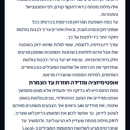
אילו מילות מפתח כדאי לתקוף קודם, לפי הפוטנציאל
והתחרות.
עד כמה השפעת המרחק מכרסמת בכרטיס ככל
שמתרחקים מהכתובת, ובאילו אזורים צריך לבנות בולטות
חזקה יותר כדי לפצות על כך.
עורך דין בחיפה, לדוגמה, עשוי לגלות שהוא ירוק בשכונה
שלו אבל אדום לחלוטין בשכונות הסמוכות שממנן מגיעים
חלק גדול מהפניות. עכשיו יש יעד ברור: לבנות בולטות
שתדחוף את הכרטיס אל שלושת המובילים גם באזורים
האדומים, למילות המפתח שהוגדרו מראש.
אופטימיזציה ומדידה חוזרת עד הצמרת
מפת החום היא לא בדיקה חד-פעמית אלא מצפן מתמשך.
אנחנו מודדים את המצב ההתחלתי, בונים בולטות באופן
שיטתי, ואז מודדים שוב ורואים איך הצבעים משתנים מאדום
לצהוב לירוק. כך אפשר לכוון את המאמץ בדיוק לאן שצריך,
לחזק מילות מפתח שעדיין לא הגיעו ליעד, ולהמשיך עד
שהכרטיס מגיע לשלושת המקומות המובילים ב-Local