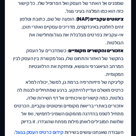
שמפנים אל האתר של העסק ואל הפרופיל שלו. כל קישור
כזה הוא כמו המלצה בעיני גוגל.
ציטוטים עקביים (NAP)
: הופעה של שם, כתובת וטלפון
זהים לחלוטין באינדקסים, מדריכים עסקיים ואתרי תוכן.
אי-עקביות בפרטים מבלבלת את גוגל ומחלישה את
הבולטות.
אזכורים והקשרים מקומיים
: כשמדברים על העסק
בהקשר של האזור והתחום שלו, גוגל מקשרת בין העסק לבין
המרחב הגיאוגרפי והנושא, ומחזקת את הרלוונטיות
המקומית.
קליניקה של פיזיותרפיה ברמת גן, למשל, יכולה למלא
כרטיס מושלם ועדיין להיתקע. ברגע שמתחילים לבנות לה
בולטות, כמה קישורים איכותיים אל דף השירות שלה,
אזכורים באתרי בריאות מקומיים וציטוטים עקביים, הכרטיס
מתחיל לטפס בהדרגה מהמקום השמיני לחמישי, ואז אל
שלושת המובילים לאותן מילות מפתח שהוגדרו. זו בדיוק
העבודה שאנחנו עושים בשירות
קידום כרטיס העסק בגוגל
: