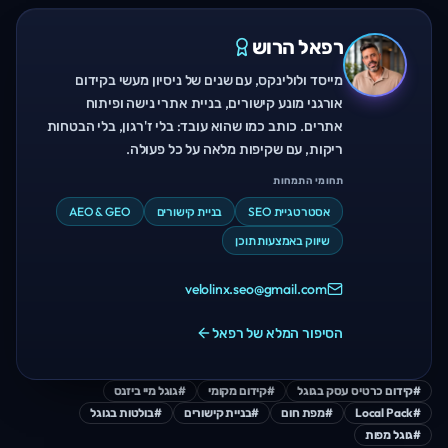
רפאל הרוש
מייסד ולולינקס, עם שנים של ניסיון מעשי בקידום
אורגני מונע קישורים, בניית אתרי נישה ופיתוח
אתרים. כותב כמו שהוא עובד: בלי ז'רגון, בלי הבטחות
ריקות, עם שקיפות מלאה על כל פעולה.
תחומי התמחות
אסטרטגיית SEO
בניית קישורים
AEO & GEO
שיווק באמצעות תוכן
velolinx.seo@gmail.com
הסיפור המלא של רפאל
#
קידום כרטיס עסק בגוגל
#
קידום מקומי
#
גוגל מיי ביזנס
#
Local Pack
#
מפת חום
#
בניית קישורים
#
בולטות בגוגל
#
גוגל מפות