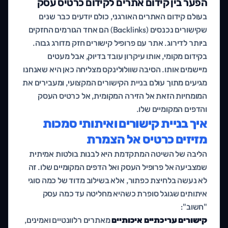
הפער בין קידום אתרים לקידום כרטיס עסק
בעולם קידום האתרים האורגני, כולם יודעים כבר שנים
שקישורים נכנסים (Backlinks) הם אחד הגורמים החזקים
ביותר לדירוג. אתר עם פרופיל קישורים חזק מדורג גבוה.
בקידום מקומי, אותו עיקרון עובד בדיוק, אבל מעטים
מיישמים אותו. הסיבה שוולולינקס מצליחה כאן היא שאנחנו
מגיעים מתוך עולם בניית הקישורים המקצועי, ומעבירים את
המומחיות הזאת אל הזירה המקומית, אל כרטיס העסק
והדפים המקומיים שלו.
איך בניית קישורים ואיתותי סמכות
מזיזים כרטיס אל הצמרת
הליבה של השיטה המתקדמת היא לבנות בולטות אמיתית
שמצביעה אל פרופיל העסק ואל הדפים המקומיים שלו. זה
לא נעשה בלחיצת כפתור, אלא בשילוב מדוד של כמה סוגי
איתותים שגוגל סופרת כשהיא מחליטה עד כמה עסק
"חשוב":
קישורים עריכתיים איכותיים
מאתרים רלוונטיים ואמינים,