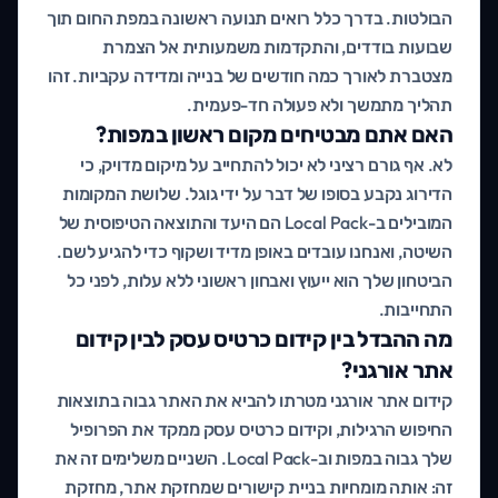
הבולטות. בדרך כלל רואים תנועה ראשונה במפת החום תוך
שבועות בודדים, והתקדמות משמעותית אל הצמרת
מצטברת לאורך כמה חודשים של בנייה ומדידה עקביות. זהו
תהליך מתמשך ולא פעולה חד-פעמית.
האם אתם מבטיחים מקום ראשון במפות?
לא. אף גורם רציני לא יכול להתחייב על מיקום מדויק, כי
הדירוג נקבע בסופו של דבר על ידי גוגל. שלושת המקומות
המובילים ב-Local Pack הם היעד והתוצאה הטיפוסית של
השיטה, ואנחנו עובדים באופן מדיד ושקוף כדי להגיע לשם.
הביטחון שלך הוא ייעוץ ואבחון ראשוני ללא עלות, לפני כל
התחייבות.
מה ההבדל בין קידום כרטיס עסק לבין קידום
אתר אורגני?
קידום אתר אורגני מטרתו להביא את האתר גבוה בתוצאות
החיפוש הרגילות, וקידום כרטיס עסק ממקד את הפרופיל
שלך גבוה במפות וב-Local Pack. השניים משלימים זה את
זה: אותה מומחיות בניית קישורים שמחזקת אתר, מחזקת