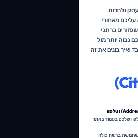
עסק ולחכות.
עליכם מאחורי
: אלפי אזכורים של שם העסק, הכתובת והטלפון (מה שנקרא NAP) שפזורים ברחבי
 גבוה יותר מול
 ואיך בונים את זה
מה זה בעצם ציטוט עסקי (Citation)
שם (Name), כתובת (Address) וטלפון
של השם והטלפון שלכם בעמוד באתר
א משתמשת ברשת כולה