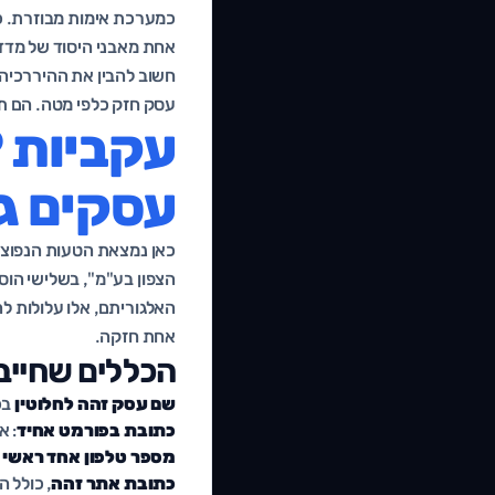
כמערכת אימות מבוזרת. כש
אחת מאבני היסוד של מדד
חשוב להבין את ההיררכיה:
עסק חזק כלפי מטה. הם ת
עסקים גד
כאן נמצאת הטעות הנפוצה
הצפון בע"מ", בשלישי הוס
האלגוריתם, אלו עלולות ל
אחת חזקה.
הכללים שחייב
שם עסק זהה לחלוטין
בכ
כתובת בפורמט אחיד
: א
מספר טלפון אחד ראשי
ב
כתובת אתר זהה
, כולל החל