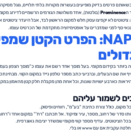
אותם פרטים בדיוק מופיעים בעשרות מקורות בלתי תלויים, גוגל מסיקה ש
 ה
Prominence
(בולטות), אחד משלושת הגורמים הרשמיים לדירוג מקומי
 ציטוטים לא יקפיצו עסק חלש למקום הראשון לבד, אבל היעדר ציטוטים או
נאי סף לפני שמדברים על אופטימיזציה מתקדמת של הכרטיס עצמו.
עקביות NAP: הפרט הקטן שמפ
ולים
 ביותר בקידום מקומי. בעל מוסך אחד רשם את עצמו כ"מוסך הצפון בעמ
יף את שם הבעלים, וברביעי כתב מספר טלפון נייד במקום הקווי. מבחינתכ
היראות כארבע ישויות שונות, וכל אחת מהן מקבלת חלק קטן מהאמון במקו
ים לשמור עליהם
ל מקום, כולל צורת כתיבת "בע"מ", רווחים ופיסוק.
ותו סדר של רחוב, מספר, עיר ומיקוד. אל תכתבו "רח'" במקום אחד ו"רחו
כל הציטוטים. עדיף מספר קווי מקומי שמשדר יציבות גאוגרפית.
טה עקבית אם עם www או בלי.