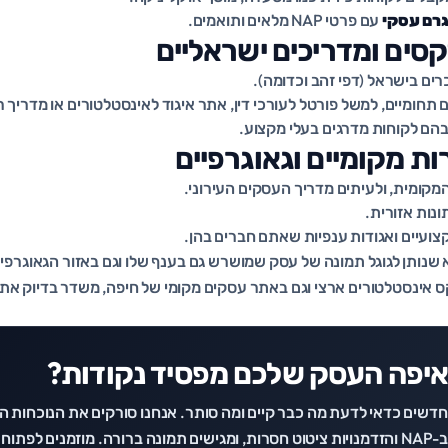
גרם עסקי
עם פרטי NAP מלאים ותואמים.
רים בישראל (דפי זהב וכדומה).
 תחומיים, למשל פורטל לעורכי דין, אתר איגוד לאינסטלטורים או מדריך ר
הם לקוחות מדרגים בעלי מקצוע.
מקומית, ולעיתים מדריך העסקים העירוני.
נות אזורית.
ועיים ואגודות ענפיות שאתם חברים בהן.
וא שנותן לגוגל תמונה של עסק שמושרש גם בענף שלו וגם באזור הגאוגרפי
 אינסטלטורים ארצי וגם באתר עסקים מקומי של חיפה, משדר בדיוק את 
איפה העסק שלכם מפסיד נקודות?
 חדשים כדאי לדעת מה כבר קיים ומה סותר. אנחנו סורקים את הנוכחות 
תוח בשיחת