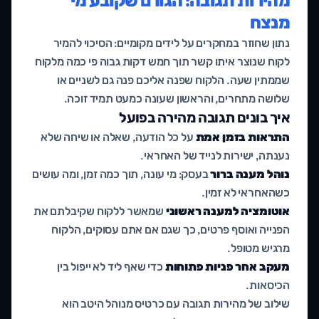
מהירות תגובה: הגורם שקובע מי
מנצח
נתון שחוזר במחקרים על לידים מקומיים: הסיכוי להמיר
לקוח שנוצר איתו קשר תוך חמש דקות גבוה פי כמה מלקוח
שממתין שעה. הלקוח שפנה אליכם פנה גם לשניים או
שלושה מתחרים, והראשון שעונה כמעט תמיד זוכה.
איך בונים תגובה מהירה בפועל
התראות בזמן אמת
על כל הודעה, שאלה או שיחה שלא
נענתה, ישירות לנייד של האחראי.
נוהל מענה ברור
בעסק: מי עונה, תוך כמה זמן, ומה עושים
כשהאחראי לא זמין.
אוטומציה למענה ראשוני
שמאשר ללקוח שקיבלתם את
הפנייה ואוסף פרטים, כך שגם אם אתם עסוקים, הלקוח
מרגיש מטופל.
מעקב אחר פניות פתוחות
כדי שאף ליד לא ייפול בין
הכיסאות.
שילוב של מהירות תגובה עם כרטיס מנוהל היטב הוא