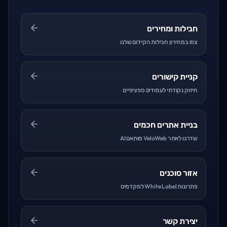
חבילות ומחירים
צפו במחירון חבילות הקידום שלנו
קניית קישורים
חיזוק נקודתי לעמודים ספציפיים
בניית אתרים חכמים
שדרגו לאתר VeloWeb מותאם AI
אזור סוכנים
פתרונות White Label למקדמים
יצירת קשר