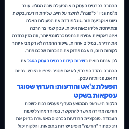
ההמרה בכרטיס העסק היא הפעולה שבה הגולש עובר
מ"מתעניין" ל"פונה": לחיצה על חייג, שליחת הודעה, בקשת
ניווט או קביעת תור. גוגל מודדת את הפעולות האלה
ומתייחסת אליהן כאות איכות. עסק שמייצר הרבה
אינטראקציות אמיתיות נתפס כרלוונטי יותר, וזה מזין בחזרה
את הדירוג. במילים אחרות, שיפור ההמרה לא רק מביא יותר
לקוחות היום, הוא גם מחזק את הנוכחות שלכם מחר.
לכן אנחנו רואים ב
שירות קידום כרטיס העסק בגוגל
את
ההמרה כמדד המרכזי, לא את מספר הצפיות היבש. צפיות
זה אגו, פניות זה עסק.
הפעלת צ'אט והודעות: הערוץ שסוגר
עסקאות בשקט
הלקוח הישראלי הממוצע מעדיף פעמים רבות לשלוח
הודעה מהירה מאשר להתקשר, במיוחד מחוץ לשעות
העבודה. פונקציית ההודעות בכרטיס מאפשרת בדיוק את
זה: כפתור "הודעה" מופיע ישירות בתוצאות, והלקוח יכול