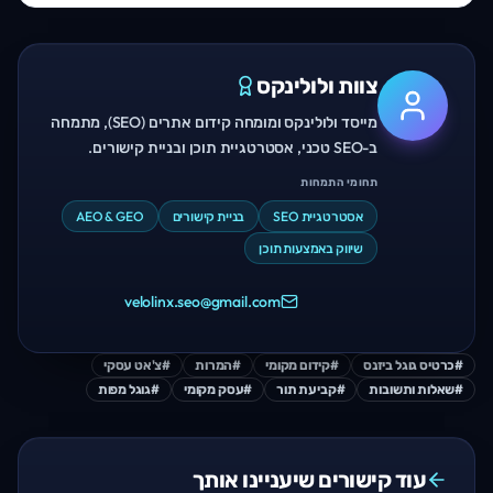
צוות ולולינקס
מייסד ולולינקס ומומחה קידום אתרים (SEO), מתמחה
ב-SEO טכני, אסטרטגיית תוכן ובניית קישורים.
תחומי התמחות
אסטרטגיית SEO
בניית קישורים
AEO & GEO
שיווק באמצעות תוכן
velolinx.seo@gmail.com
#
כרטיס גוגל ביזנס
#
קידום מקומי
#
המרות
#
צ'אט עסקי
#
שאלות ותשובות
#
קביעת תור
#
עסק מקומי
#
גוגל מפות
עוד קישורים שיעניינו אותך