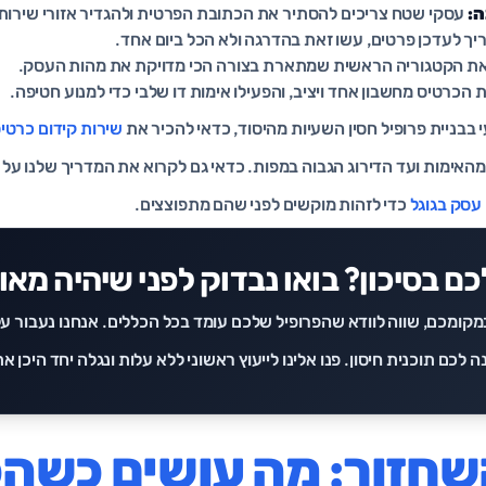
ה:
עסקי שטח צריכים להסתיר את הכתובת הפרטית ולהגדיר אזורי שירות
יך לעדכן פרטים, עשו זאת בהדרגה ולא הכל ביום אחד.
ת הקטגוריה הראשית שמתארת בצורה הכי מדויקת את מהות העסק.
 הכרטיס מחשבון אחד ויציב, והפעילו אימות דו שלבי כדי למנוע חטיפה.
י בבניית פרופיל חסין השעיות מהיסוד, כדאי להכיר את
שירות קידום כרטי
האימות ועד הדירוג הגבוה במפות. כדאי גם לקרוא את המדריך שלנו על
עסק בגוגל
כדי לזהות מוקשים לפני שהם מתפוצצים.
ם בסיכון? בואו נבדוק לפני שיהיה מאו
מקומכם, שווה לוודא שהפרופיל שלכם עומד בכל הכללים. אנחנו נעבור ע
ה לכם תוכנית חיסון. פנו אלינו ל
ייעוץ ראשוני ללא עלות
ונגלה יחד היכן א
שחזור: מה עושים כשה