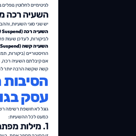
לגיטימיים לחלוטין נופלים
השעיה רכה מ
יש שני סוגי השעיות, וההב
השעיה רכה (Soft Suspend):
לביקורות, לעדכן שעות פת
השעיה קשה (Hard Suspend):
ההיסטוריים (ביקורות, תמ
אם קיבלתם השעיה רכה, ה
קשה שקשה הרבה יותר ל
הסיבות ה
עסק בגו
גוגל לא חושפת רשימה רשמ
כמעט לכל ההשעיות:
1. מילות מפתח בשם העסק