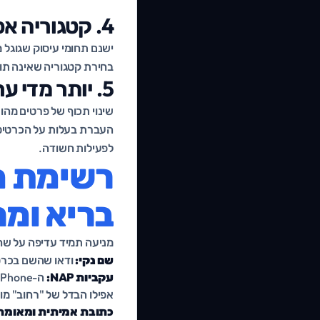
4. קטגוריה אסורה או מטעה
ישנם תחומי עיסוק שגוגל מ
בחירת קטגוריה שאינה תוא
5. יותר מדי עריכות בזמן קצר
שינוי תכוף של פרטים מהו
לפעילות חשודה.
רשימת ה
בריא ומח
מניעה תמיד עדיפה על שחז
שם נקי:
ודאו שהשם בכרטי
עקביות NAP:
אפילו הבדל של "רחוב" מול 
כתובת אמיתית ומאומת