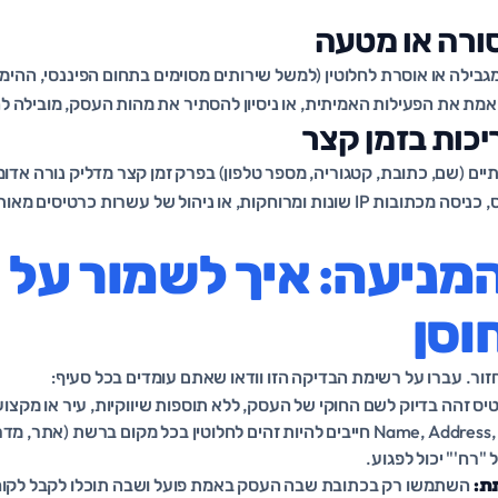
גבילה או אוסרת לחלוטין (למשל שירותים מסוימים בתחום הפיננסי, ההימור
מת את הפעילות האמיתית, או ניסיון להסתיר את מהות העסק, מובילה לה
תיים (שם, כתובת, קטגוריה, מספר טלפון) בפרק זמן קצר מדליק נורה אדו
העברת בעלות על הכרטיס, כניסה מכתובות IP שונות ומרוחקות, או ניהול של עשרות כר
מניעה: איך לשמור על 
וסן
ור. עברו על רשימת הבדיקה הזו וודאו שאתם עומדים בכל סעיף:
ס זהה בדיוק לשם החוקי של העסק, ללא תוספות שיווקיות, עיר או מקצוע
ה-Name, Address, Phone חייבים להיות זהים לחלוטין בכל מקום ברשת (
"רח'" יכול לפגוע.
ת:
השתמשו רק בכתובת שבה העסק באמת פועל ושבה תוכלו לקבל לקוחות