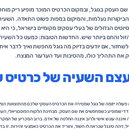
ם העסק בגוגל, ובמקום הכרטיס המוכר מופיע ריק מוחל
הביקורות נעלמות, והמיקום במפות פשוט התאדה. השעי
יוטים הגדולים של בעלי עסקים מקומיים בישראל, כי הי
זול והחם ביותר שיש. החדשות הטובות: כמעט כל השעיה 
לשחזור, אם יודעים בדיוק מה גוגל מחפשת ואיך לדבר אי
 את התהליך כולו, מהסיבות ועד הערעור המנצח.
עצם השעיה של כרטיס 
 (Suspension) היא פעולה יזומה של גוגל שמסירה את הכרטיס העסקי שלכם מהתוצאות הצ
די שמופיע כשמחפשים את שם העסק. מבחינת הלקוח הפוטנציאלי, העס
 איננה עונש אישי ולרוב איננה החלטה של אדם. ברוב המכריע של המקר
, זיהה סיגנל שנראה לו חשוד, והוריד את הכרטיס כאמצעי זהירות. זו ב