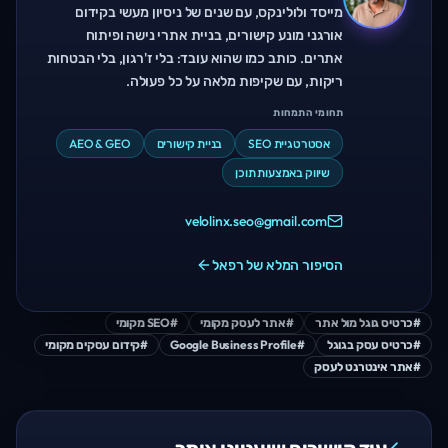
מייסד ולולינקס, עם שנים של ניסיון מעשי בקידום
אורגני מונע קישורים, בניית אתרי נישה ופיתוח
אתרים. כותב כמו שהוא עובד: בלי ז'רגון, בלי הבטחות
ריקות, עם שקיפות מלאה על כל פעולה.
תחומי התמחות
אסטרטגיית SEO
בניית קישורים
AEO & GEO
שיווק באמצעות תוכן
velolinx.seo@gmail.com
הסיפור המלא של רפאל
#
כרטיס גוגל מול אתר
#
אתר לעסק מקומי
#
SEO מקומי
#
כרטיס עסק בגוגל
#
Google Business Profile
#
קידום עסקים מקומי
#
אתר אינטרנט לעסק