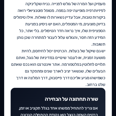
מעמיק ועל המרה של גולש לפנייה. נניח שקליניקה
לפיזיותרפיה מופיעה יפה במפה. מטופל פוטנציאלי רואה
ביקורות טובות, אבל עדיין נשארות לו שאלות. אילו טיפולים
בדיוק מוצעים, מי המטפלים, האם יש ניסיון בפציעת
הספציפית שלו, איך נראה חדר הטיפולים. בלי אתר, כל
המידע הזה חסר, והגולש עלול לעבור למתחרה שכן נותן
תשובות.
יש גם שיקול של בעלות. הכרטיס יכול להיחסם, להיות
מושעה זמנית, או לעבור שינויים במדיניות של גוגל, ואתם
תלויים לחלוטין בפלטפורמה. אתר אינטרנט הוא נכס שאתם
הבעלים שלו, שנשאר יציב לאורך שנים ומתפקד גם
כשמישהו מגיע אליכם דרך פייסבוק, דרך המלצה או דרך
שלט ברחוב.
שורה תחתונה על הבחירה
אם צריך להתחיל ממשהו אחד בגלל תקציב או זמן,
כרטיס העסק בגוגל הוא נקודת ההתחלה הנכונה