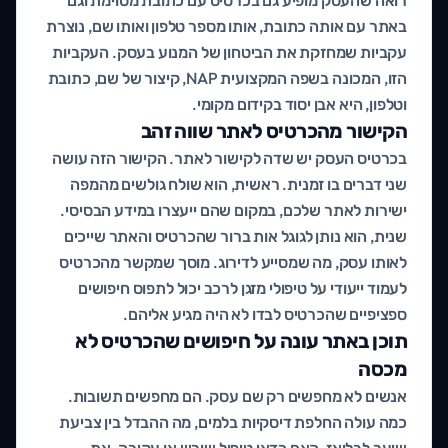
רואה שהעסק מופיע גם בכרטיס עם כתובת מסוימת וגם
באתר עם אותה כתובת, אותו מספר טלפון ואותו שם, נוצרת
עקביות שמחזקת את הביטחון של המנוע בעסק. העקביות
הזו, המכונה בשפה המקצועית NAP, קיצור של שם, כתובת
וטלפון, היא אבן יסוד בקידום מקומי.
הקישור מהכרטיס לאתר שווה זהב
בכרטיס העסק יש שדה לקישור לאתר. הקישור הזה עושה
שני דברים בו זמנית. ראשית, הוא שולח גולשים מהמפה
ישירות לאתר שלכם, במקום שהם ייעצרו במידע הבסיסי.
שנית, הוא נותן לגוגל אות ברור שהכרטיס והאתר שייכים
לאותו עסק, מה שמסייע לדירוג. מוסך שמקשר מהכרטיס
לעמוד ייעודי על טיפולי מזגן לרכב יכול לתפוס חיפושים
ספציפיים שהכרטיס לבדו לא היה מגיע אליהם.
תוכן באתר עונה על חיפושים שהכרטיס לא
מכסה
אנשים לא מחפשים רק שם עסק. הם מחפשים תשובות.
כמה עולה החלפת דיסקיות בלמים, מה ההבדל בין צביעת