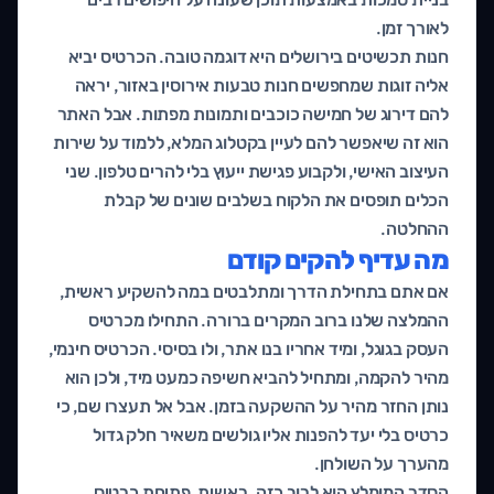
לאורך זמן.
חנות תכשיטים בירושלים היא דוגמה טובה. הכרטיס יביא
אליה זוגות שמחפשים חנות טבעות אירוסין באזור, יראה
להם דירוג של חמישה כוכבים ותמונות מפתות. אבל האתר
הוא זה שיאפשר להם לעיין בקטלוג המלא, ללמוד על שירות
העיצוב האישי, ולקבוע פגישת ייעוץ בלי להרים טלפון. שני
הכלים תופסים את הלקוח בשלבים שונים של קבלת
ההחלטה.
מה עדיף להקים קודם
אם אתם בתחילת הדרך ומתלבטים במה להשקיע ראשית,
ההמלצה שלנו ברוב המקרים ברורה. התחילו מכרטיס
העסק בגוגל, ומיד אחריו בנו אתר, ולו בסיסי. הכרטיס חינמי,
מהיר להקמה, ומתחיל להביא חשיפה כמעט מיד, ולכן הוא
נותן החזר מהיר על ההשקעה בזמן. אבל אל תעצרו שם, כי
כרטיס בלי יעד להפנות אליו גולשים משאיר חלק גדול
מהערך על השולחן.
הסדר המומלץ הוא לרוב כזה. ראשית, פתיחת כרטיס