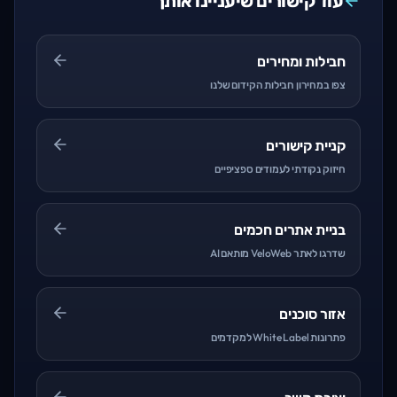
עוד קישורים שיעניינו אותך
חבילות ומחירים
צפו במחירון חבילות הקידום שלנו
קניית קישורים
חיזוק נקודתי לעמודים ספציפיים
בניית אתרים חכמים
שדרגו לאתר VeloWeb מותאם AI
אזור סוכנים
פתרונות White Label למקדמים