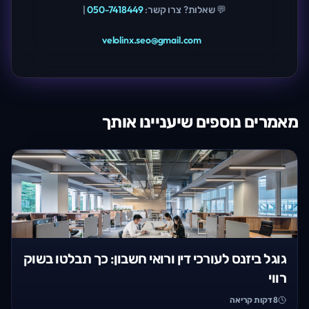
💬 שאלות? צרו קשר:
050-7418449
|
velolinx.seo@gmail.com
מאמרים נוספים שיעניינו אותך
גוגל ביזנס לעורכי דין ורואי חשבון: כך תבלטו בשוק
רווי
8
דקות קריאה