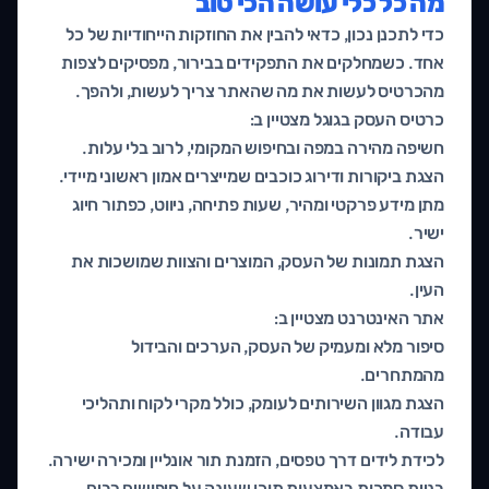
מה כל כלי עושה הכי טוב
כדי לתכנן נכון, כדאי להבין את החוזקות הייחודיות של כל
אחד. כשמחלקים את התפקידים בבירור, מפסיקים לצפות
מהכרטיס לעשות את מה שהאתר צריך לעשות, ולהפך.
כרטיס העסק בגוגל מצטיין ב:
חשיפה מהירה במפה ובחיפוש המקומי, לרוב בלי עלות.
הצגת ביקורות ודירוג כוכבים שמייצרים אמון ראשוני מיידי.
מתן מידע פרקטי ומהיר, שעות פתיחה, ניווט, כפתור חיוג
ישיר.
הצגת תמונות של העסק, המוצרים והצוות שמושכות את
העין.
אתר האינטרנט מצטיין ב:
סיפור מלא ומעמיק של העסק, הערכים והבידול
מהמתחרים.
הצגת מגוון השירותים לעומק, כולל מקרי לקוח ותהליכי
עבודה.
לכידת לידים דרך טפסים, הזמנת תור אונליין ומכירה ישירה.
בניית סמכות באמצעות תוכן שעונה על חיפושים רבים