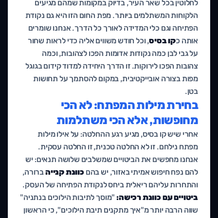
לחלוטין בכל שאר העיר, בדיוק במקומות שמהם מגיעים
הלקוחות המשתלמים ביותר. מפת החום הזו היא גם נקודת
הפתיחה וגם כלי המדידה לאורך כל הדרך. אנחנו שומרים
אותה כ
קו בסיס
, וכל חודש משווים אליה כדי לראות שחור
על גבי לבן כמה נקודות אדומות הפכו לצהובות, וכמה
צהובות הפכו לירוקות. זו הדרך היחידה למדוד קידום בגוגל
מפות בצורה אובייקטיבית, במקום להסתמך על תחושות
בטן.
בחירת מילות המפתח: לא הכי
מחופשות, אלא הכי משתלמות
אחרי שיש קו בסיס, מגיע רגע ההחלטה: על אילו מילות
מפתח נילחם. זו לא החלטה טכנית, זו החלטה עסקית.
אנחנו מחפשים את הביטויים שמשלבים שלושה תנאים: יש
להם נפח חיפוש אמיתי באזור, יש בהם
כוונת קנייה
ברורה,
והתחרות עליהם ריאלית ביחס לנקודת הפתיחה של העסק.
ביטויים עם כוונת רכישה:
"מוסך לתיבות הילוכים בנתניה"
שווה הרבה יותר מ"איך מתקנים תיבת הילוכים", כי הראשון