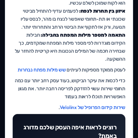
הוא לקוח שמוכן לשלם עכשיו.
איזון בין תחרות לנפח:
לפעמים עדיף להתחיל מביטוי
שכונתי או תת-תחומי שאפשר לנצח בו מהר, לבסס עליו
תנועה, ורק אז לתקוף את הביטוי הרחב והתחרותי יותר.
התאמה למספר מילות המפתח בחבילה:
חבילות
הקידום מוגדרות לפי מספר מילות המפתח שמקדמים, כך
שבחירה חכמה של המילים הנכונות היא קריטית להחזר על
ההשקעה.
לעסק ממוקד מספיקות לעיתים
שש מילות מפתח נבחרות
כדי לכסות את עיקר הביקוש, בעוד עסק רחב יותר עם כמה
תחומי שירות עשוי להזדקק לפריסה רחבה יותר. את מגוון
האפשרויות תוכלו לראות בעמוד
שירות קידום הפרופיל של Velolinx
.
רוצים לראות איפה העסק שלכם מדורג
באמת?