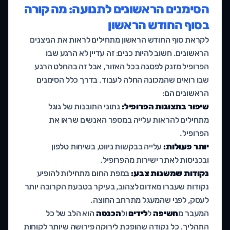
הסימנים הראשונים לתנועה: מה קורה
בסוף החודש הראשון
לקראת סוף החודש הראשון מתחילים לראות את הניצנים
הראשונים. חשוב להיות כנים: זה עדיין לא הרגע שבו
הפרופיל מזנק לפסגה בכל האזור, אבל זה בהחלט הרגע
שבו רואים שהמכונה החלה לעבוד. בדרך כלל הסימנים
הראשונים הם:
שיפור בתצוגות הפרופיל:
נתוני התובנות של גוגל
מתחילים להראות עלייה במספר האנשים שראו את
הפרופיל.
יותר פעולות:
עלייה בבקשות ניווט, בשיחות טלפון
ובכניסות לאתר ישירות מהפרופיל.
נקודות שמשנות צבע:
במפת החום מתחילות להופיע
נקודות שעברו מאדום לצהוב, בעיקר בטבעת הקרובה יותר
לעסק, לפני שהמעגל מתרחב החוצה.
המעבר מ
חשיפה
ל
לידים
ול
הכנסה
הוא הלב של כל
התהליך. כל נקודה שהופכת לירוקה פירושה שיותר לקוחות