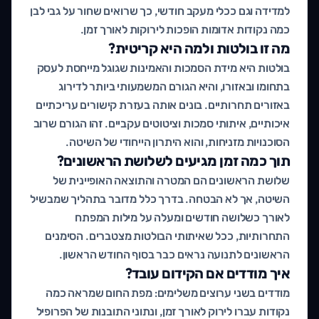
למדידה וגם ככלי מעקב חודשי, כך שרואים שחור על גבי לבן
כמה נקודות אדומות הופכות לירוקות לאורך זמן.
מה זו בולטות ולמה היא קריטית?
בולטות היא מידת הסמכות והאמינות שגוגל מייחסת לעסק
בתחומו ובאזורו, והיא הגורם המשמעותי ביותר לדירוג
באזורים תחרותיים. בונים אותה בעזרת קישורים עריכתיים
איכותיים, איתותי סמכות וציטוטים עקביים. זהו הגורם שרוב
הסוכנויות מזניחות, והוא היתרון הייחודי של השיטה.
תוך כמה זמן מגיעים לשלושת הראשונים?
שלושת הראשונים הם המטרה והתוצאה האופיינית של
השיטה, אך לא הבטחה. בדרך כלל מדובר בתהליך שמבשיל
לאורך כשלושה חודשים ומעלה על מילות המפתח
התחרותיות, ככל שאיתותי הבולטות מצטברים. הסימנים
הראשונים לתנועה נראים כבר בסוף החודש הראשון.
איך מודדים אם הקידום עובד?
מודדים בשני ערוצים משלימים: מפת החום שמראה כמה
נקודות עברו לירוק לאורך זמן, ונתוני התובנות של הפרופיל