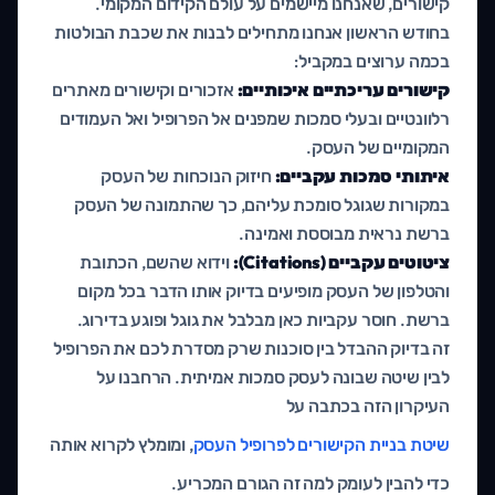
קישורים, שאנחנו מיישמים על עולם הקידום המקומי.
בחודש הראשון אנחנו מתחילים לבנות את שכבת הבולטות
בכמה ערוצים במקביל:
קישורים עריכתיים איכותיים:
אזכורים וקישורים מאתרים
רלוונטיים ובעלי סמכות שמפנים אל הפרופיל ואל העמודים
המקומיים של העסק.
איתותי סמכות עקביים:
חיזוק הנוכחות של העסק
במקורות שגוגל סומכת עליהם, כך שהתמונה של העסק
ברשת נראית מבוססת ואמינה.
ציטוטים עקביים (Citations):
וידוא שהשם, הכתובת
והטלפון של העסק מופיעים בדיוק אותו הדבר בכל מקום
ברשת. חוסר עקביות כאן מבלבל את גוגל ופוגע בדירוג.
זה בדיוק ההבדל בין סוכנות שרק מסדרת לכם את הפרופיל
לבין שיטה שבונה לעסק סמכות אמיתית. הרחבנו על
העיקרון הזה בכתבה על
שיטת בניית הקישורים לפרופיל העסק
, ומומלץ לקרוא אותה
כדי להבין לעומק למה זה הגורם המכריע.