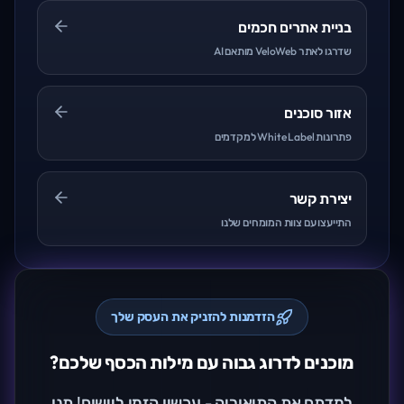
בניית אתרים חכמים
שדרגו לאתר VeloWeb מותאם AI
אזור סוכנים
פתרונות White Label למקדמים
יצירת קשר
התייעצו עם צוות המומחים שלנו
הזדמנות להזניק את העסק שלך
מוכנים לדרוג גבוה עם מילות הכסף שלכם?
למדתם את התיאוריה - עכשיו הזמן ליישום! תנו