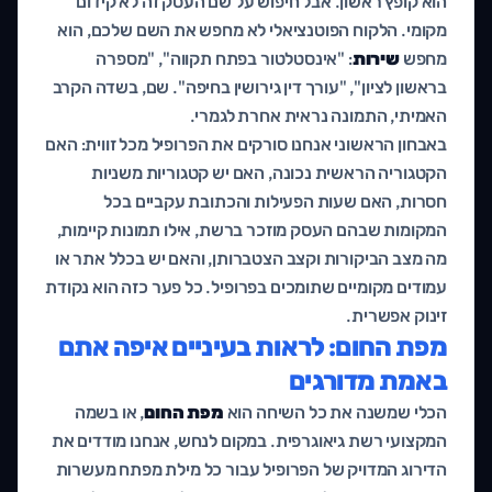
הוא קופץ ראשון. אבל חיפוש על שם העסק זה לא קידום
מקומי. הלקוח הפוטנציאלי לא מחפש את השם שלכם, הוא
מחפש
שירות
: "אינסטלטור בפתח תקווה", "מספרה
בראשון לציון", "עורך דין גירושין בחיפה". שם, בשדה הקרב
האמיתי, התמונה נראית אחרת לגמרי.
באבחון הראשוני אנחנו סורקים את הפרופיל מכל זווית: האם
הקטגוריה הראשית נכונה, האם יש קטגוריות משניות
חסרות, האם שעות הפעילות והכתובת עקביים בכל
המקומות שבהם העסק מוזכר ברשת, אילו תמונות קיימות,
מה מצב הביקורות וקצב הצטברותן, והאם יש בכלל אתר או
עמודים מקומיים שתומכים בפרופיל. כל פער כזה הוא נקודת
זינוק אפשרית.
מפת החום: לראות בעיניים איפה אתם
באמת מדורגים
הכלי שמשנה את כל השיחה הוא
מפת החום
, או בשמה
המקצועי רשת גיאוגרפית. במקום לנחש, אנחנו מודדים את
הדירוג המדויק של הפרופיל עבור כל מילת מפתח מעשרות