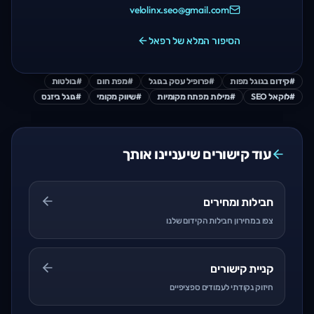
velolinx.seo@gmail.com
הסיפור המלא של רפאל
#
קידום בגוגל מפות
#
פרופיל עסק בגוגל
#
מפת חום
#
בולטות
#
לוקאל SEO
#
מילות מפתח מקומיות
#
שיווק מקומי
#
גוגל ביזנס
עוד קישורים שיעניינו אותך
חבילות ומחירים
צפו במחירון חבילות הקידום שלנו
קניית קישורים
חיזוק נקודתי לעמודים ספציפיים