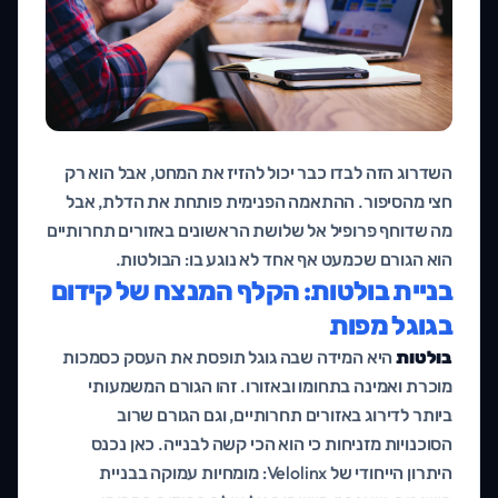
השדרוג הזה לבדו כבר יכול להזיז את המחט, אבל הוא רק
חצי מהסיפור. ההתאמה הפנימית פותחת את הדלת, אבל
מה שדוחף פרופיל אל שלושת הראשונים באזורים תחרותיים
הוא הגורם שכמעט אף אחד לא נוגע בו: הבולטות.
בניית בולטות: הקלף המנצח של קידום
בגוגל מפות
בולטות
היא המידה שבה גוגל תופסת את העסק כסמכות
מוכרת ואמינה בתחומו ובאזורו. זהו הגורם המשמעותי
ביותר לדירוג באזורים תחרותיים, וגם הגורם שרוב
הסוכנויות מזניחות כי הוא הכי קשה לבנייה. כאן נכנס
היתרון הייחודי של Velolinx: מומחיות עמוקה בבניית