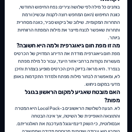
בוחנים כל מילה לפי שלושה צירים: נפח החיפוש החודשי,
כוונת החיפוש (האם המחפש רוצה לקנות עכשיו) ורמת
התחרות המקומית. שילוב של ביקוש סביר, כוונה מסחרית
ותחרות שאפשר לנצח מייצר את מילות המפתח הרווחיות
ביותר.
מה זו מפת חום גיאוגרפית ולמה היא חשובה?
מפת חום גיאוגרפית מודדת את הדירוג המדויק של הכרטיס
מעשרות נקודות ברחבי אזור היעד, עבור כל מילת מפתח
בנפרד. היא מראה בדיוק היכן הכרטיס מופיע בצמרת והיכן
לא, ומאפשרת לבחור מילות מפתח ולמדוד התקדמות באופן
מדעי במקום ניחוש.
האם מובטח שאגיע למקום הראשון בגוגל
מפות?
לא. הגעה לשלושת הראשונים ב-Local Pack היא המטרה
והתוצאה האופיינית של השיטה, אך אינה הבטחה
אבסולוטית, כי השוק דינמי וגוגל מעדכנת את האלגוריתם.
היתרון הוא עבודה שיטתית מבוססת מדידה שממשיכה