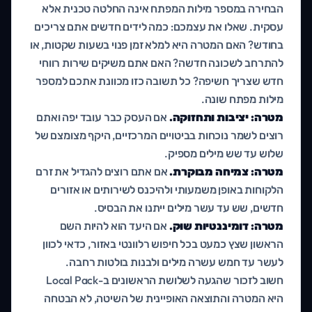
הבחירה במספר מילות המפתח אינה החלטה טכנית אלא
עסקית. שאלו את עצמכם: כמה לידים חדשים אתם צריכים
בחודש? האם המטרה היא למלא זמן פנוי בשעות שקטות, או
להתרחב לשכונה חדשה? האם אתם משיקים שירות רווחי
חדש שצריך חשיפה? כל תשובה כזו מכוונת אתכם למספר
מילות מפתח שונה.
מטרה: יציבות ותחזוקה.
אם העסק כבר עובד יפה ואתם
רוצים לשמר נוכחות בביטויים המרכזיים, היקף מצומצם של
שלוש עד שש מילים מספיק.
מטרה: צמיחה מבוקרת.
אם אתם רוצים להגדיל את זרם
הלקוחות באופן משמעותי ולהיכנס לשירותים או אזורים
חדשים, שש עד עשר מילים ייתנו את הבסיס.
מטרה: דומיננטיות שוק.
אם היעד הוא להיות השם
הראשון שצץ כמעט בכל חיפוש רלוונטי באזור, כדאי לכוון
לעשר עד חמש עשרה מילים ולבנות בולטות רחבה.
חשוב לזכור שהגעה לשלושת הראשונים ב-Local Pack
היא המטרה והתוצאה האופיינית של השיטה, לא הבטחה