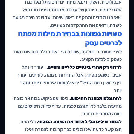
אבסולוטית. השוק דינמי, מתחרים זזים וגוגל מעדכנת
אלגוריתמים. היתרון של עבודה מבוססת מפת חום הוא
שאנחנו מודדים ומתקנים באופן שיטתי עד שכל מילה מגיעה
ליעדה, ורואים את ההתקדמות בעיניים.
טעויות נפוצות בבחירת מילות מפתח
לכרטיס עסק
לפני שסוגרים החלטה, שווה להכיר את המלכודות שגורמות
לעסקים לבזבז תקציב.
לרדוף רק אחרי ביטויים כלליים ורוויים.
"עורך דין תל
אביב" נשמע מפתה, אבל התחרות עצומה. לעיתים "עורך
דין גירושין רמת החייל" יביא לקוחות איכותיים יותר ומהר
יותר.
להתעלם מכוונת החיפוש.
ביטוי עם ביקוש גבוה אך כוונה
מידעית בלבד לא יתורגם לפניות. עדיף פחות חיפושים עם
כוונה מסחרית ברורה.
לבחור מילים בלי למדוד את המצב הנוכחי.
בלי מפת
חום קשה לדעת אילו מילים כבר קרובות לצמרת ואילו