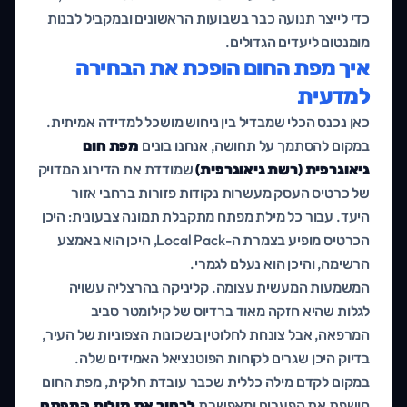
כדי לייצר תנועה כבר בשבועות הראשונים ובמקביל לבנות
מומנטום ליעדים הגדולים.
איך מפת החום הופכת את הבחירה
למדעית
כאן נכנס הכלי שמבדיל בין ניחוש מושכל למדידה אמיתית.
במקום להסתמך על תחושה, אנחנו בונים
מפת חום
גיאוגרפית (רשת גיאוגרפית)
שמודדת את הדירוג המדויק
של כרטיס העסק מעשרות נקודות פזורות ברחבי אזור
היעד. עבור כל מילת מפתח מתקבלת תמונה צבעונית: היכן
הכרטיס מופיע בצמרת ה-Local Pack, היכן הוא באמצע
הרשימה, והיכן הוא נעלם לגמרי.
המשמעות המעשית עצומה. קליניקה בהרצליה עשויה
לגלות שהיא חזקה מאוד ברדיוס של קילומטר סביב
המרפאה, אבל צונחת לחלוטין בשכונות הצפוניות של העיר,
בדיוק היכן שגרים לקוחות הפוטנציאל האמידים שלה.
במקום לקדם מילה כללית שכבר עובדת חלקית, מפת החום
חושפת את הפערים ומאפשרת
לבחור את מילות המפתח