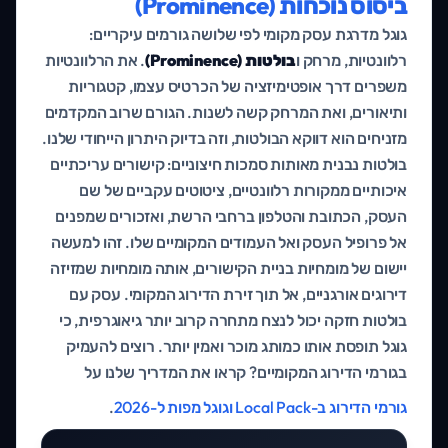
ביסוס נוכחות (Prominence)
גוגל מדרגת עסק מקומי לפי שלושה גורמים עיקריים:
רלוונטיות, מרחק ו
בולטות (Prominence)
. את הרלוונטיות
משפרים דרך אופטימיזציה של הכרטיס עצמו, קטגוריות
ותיאורים, ואת המרחק קשה לשנות. הגורם שרוב המקדמים
מזניחים הוא דווקא הבולטות, וזה בדיוק היתרון הייחודי שלנו.
בולטות נבנית מאותות סמכות חיצוניים: קישורים עריכתיים
איכותיים ממקורות רלוונטיים, ציטוטים עקביים של שם
העסק, הכתובת והטלפון ברחבי הרשת, ואזכורים שמפנים
אל פרופיל העסק ואל העמודים המקומיים שלו. זהו למעשה
יישום של מומחיות בניית הקישורים, אותה מומחיות שמזיזה
דירוגים אורגניים, אל תוך זירת הדירוג המקומי. עסק עם
בולטות חזקה יכול לנצח מתחרה קרוב יותר גיאוגרפית, כי
גוגל תופסת אותו כמותג מוכר ואמין יותר. רוצים להעמיק
בגורמי הדירוג המקומיים? קראו את המדריך שלנו על
גורמי הדירוג ב-Local Pack וגוגל מפות ל-2026
.