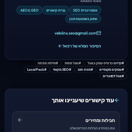
תחומי התמחות
אסטרטגיית SEO
בניית קישורים
AEO & GEO
שיווק באמצעות תוכן
velolinx.seo@gmail.com
הסיפור המלא של רפאל
#
קידום כרטיס עסק בגוגל
#
גוגל מפות
#
מילות מפתח
#
עסקים מקומיים
#
מפת חום
#
SEO מקומי
#
Local Pack
#
גוגל למועדים
עוד קישורים שיעניינו אותך
חבילות ומחירים
צפו במחירון חבילות הקידום שלנו