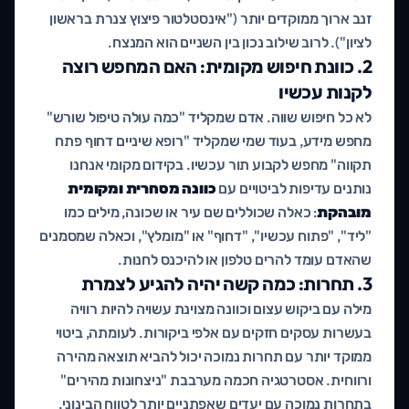
זנב ארוך ממוקדים יותר ("אינסטלטור פיצוץ צנרת בראשון
לציון"). לרוב שילוב נכון בין השניים הוא המנצח.
2. כוונת חיפוש מקומית: האם המחפש רוצה
לקנות עכשיו
לא כל חיפוש שווה. אדם שמקליד "כמה עולה טיפול שורש"
מחפש מידע, בעוד שמי שמקליד "רופא שיניים דחוף פתח
תקווה" מחפש לקבוע תור עכשיו. בקידום מקומי אנחנו
נותנים עדיפות לביטויים עם
כוונה מסחרית ומקומית
מובהקת
: כאלה שכוללים שם עיר או שכונה, מילים כמו
"ליד", "פתוח עכשיו", "דחוף" או "מומלץ", וכאלה שמסמנים
שהאדם עומד להרים טלפון או להיכנס לחנות.
3. תחרות: כמה קשה יהיה להגיע לצמרת
מילה עם ביקוש עצום וכוונה מצוינת עשויה להיות רוויה
בעשרות עסקים חזקים עם אלפי ביקורות. לעומתה, ביטוי
ממוקד יותר עם תחרות נמוכה יכול להביא תוצאה מהירה
ורווחית. אסטרטגיה חכמה מערבבת "ניצחונות מהירים"
בתחרות נמוכה עם יעדים שאפתניים יותר לטווח הבינוני,