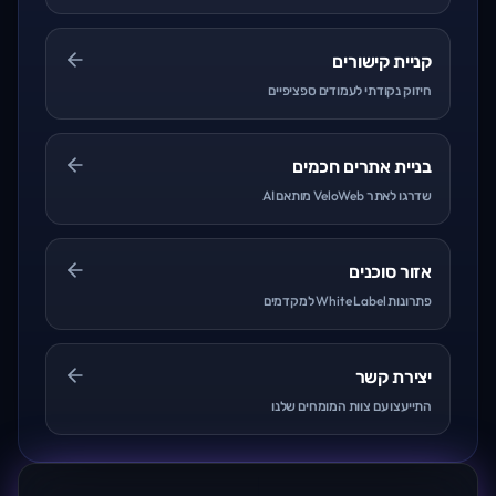
קניית קישורים
חיזוק נקודתי לעמודים ספציפיים
בניית אתרים חכמים
שדרגו לאתר VeloWeb מותאם AI
אזור סוכנים
פתרונות White Label למקדמים
יצירת קשר
התייעצו עם צוות המומחים שלנו