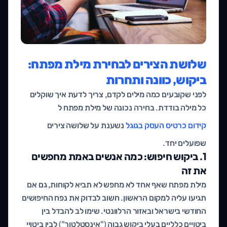
שלושת הצירים לבחירת מילת מפתח:
ביקוש, כוונה ותחרות
לפני שקובעים כמה מילים לקדם, צריך לדעת איך שוקלים
כל מילה בודדת. בחירה נכונה של מילת מפתח ל
קידום כרטיס העסק בגוגל
נשענת על שלושה צירים
שפועלים יחד.
1. ביקוש חיפוש: כמה אנשים באמת מחפשים
את זה
מילת מפתח שאף אחד לא מחפש לא תביא לקוחות, גם אם
תגיעו עליה למקום הראשון. חשוב לבדוק את נפח החיפושים
החודשי בישראל ובאזור הרלוונטי. שימו לב להבדל בין
ביטויים כלליים בעלי ביקוש גבוה ("אינסטלטור") לבין ביטויי