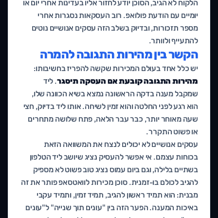
הלקוח לא הגיב, הסוכן יודע לחזור אליו בעדינות אחרי יום או
יומיים עם הודעת פולואפ. רוב העסקאות נסגרות אחרי
מספר תזכורות, ובדיוק בשלב הזה עסקים אנושיים נוטים
להתעייף ולוותר.
הקשר בין מהירות התגובה להמרה
יש כלל אחד בעולם המכירות שקשה להפריז בחשיבותו:
מהירות התגובה קובעת אם העסקה תיסגר
. ליד
שמקבל מענה בדקה הראשונה נמצא בשיא הכוונה שלו,
הוא רגע לפני החלטה והוא זמין לשיחה. אותו ליד בדיוק, חצי
שעה מאוחר יותר, כבר עבר הלאה, פתח שלושה מתחרים
או פשוט התקרר.
עסקים אנושיים לא יכולים לנצח את המשוואה הזאת
בכוחות עצמם. אי אפשר להעסיק נציג שיושב ליד הטלפון
בשתיים בלילה, וגם ביום עמוס נציג טוב פשוט לא מספיק
להגיב לכולם בו-זמנית. סוכן מכירות לוואטסאפ פותר את זה
מבנית: הוא תמיד ראשון להגיב, תמיד זמין, ותמיד עקבי
באיכות המענה. הפער הזה בין "עונים תוך שנייה" ל"עונים