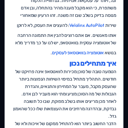
זבל, ויותר על עסקאות אמיתיות. גם חוויית הלקוח
משתפרת, כי הוא מקבל מענה מהיר בהתחלה, ובן אדם
מנוסה בדיוק בשלב שבו זה משנה. זהו הרעיון שמאחורי
שירות
Velolinx AutoPilot
: להעצים את העסק, לא לרוקן
אותו מאנשים. אם אתם רוצים להבין את התמונה הרחבה
של אוטומציה עסקית בוואטסאפ, יש לנו על כך מדריך מלא
בנושא
אוטומציה בוואטסאפ לעסקים
.
איך מתחילים נכון
הטמעה טובה של סוכן מכירות לוואטסאפ אינה פרויקט של
חודשים. התהליך מתחיל במיפוי השיחות הנפוצות ביותר
שהעסק מקבל, מעבר על המחירון והתנאים, והגדרת
הגבולות של מה הסוכן מציע ומתי הוא מעביר לבן אדם.
לאחר מכן מריצים אותו בשלב מפוקח, שבו כל תשובה
נבדקת, ובהדרגה מרחיבים את העצמאות שלו ככל שהאמון
גדל.
הדבר החשוב ביותר הוא להתחיל ממקום של איכות ולא של