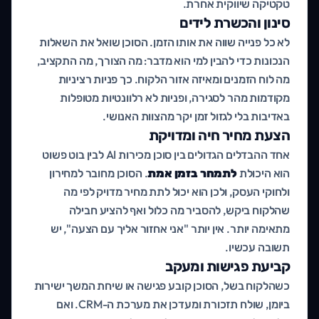
טקטיקה שיווקית אחרת.
סינון והכשרת לידים
לא כל פנייה שווה את אותו הזמן. הסוכן שואל את השאלות
הנכונות כדי להבין למי הוא מדבר: מה הצורך, מה התקציב,
מה לוח הזמנים ומאיזה אזור הלקוח. כך פניות רציניות
מקודמות מהר לסגירה, ופניות לא רלוונטיות מטופלות
באדיבות בלי לגזול זמן יקר מהצוות האנושי.
הצעת מחיר חיה ומדויקת
אחד ההבדלים הגדולים בין סוכן מכירות AI לבין בוט פשוט
הוא היכולת
לתמחר בזמן אמת
. הסוכן מחובר למחירון
ולחוקי העסק, ולכן הוא יכול לתת מחיר מדויק לפי מה
שהלקוח ביקש, להסביר מה כלול ואף להציע חבילה
מתאימה יותר. אין יותר "אני אחזור אליך עם הצעה", יש
תשובה עכשיו.
קביעת פגישות ומעקב
כשהלקוח בשל, הסוכן קובע פגישה או שיחת המשך ישירות
ביומן, שולח תזכורת ומעדכן את מערכת ה-CRM. ואם