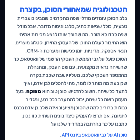
הטכנולוגיה שמאחורי הסוכן, בקצרה
בלב הסוכן עומדים מודלי שפה מתקדמים שמבינים עברית
טבעית, כולל שגיאות כתיב, סלנג וניסוח מדובר. אבל מודל
שפה לבדו לא מוכר. מה שהופך אותו לנציג מכירות אמיתי
הוא החיבור לעולם התוכן של העסק: מחירון, קטלוג מוצרים,
תנאי אספקה, מדיניות, יומן פגישות ומערכת ה-CRM.
הסוכן פועל על גבי הממשק העסקי הרשמי של וואטסאפ, כך
שהשיחה נראית מקצועית, עם שם העסק, ומתנהלת
מהמספר העסקי שלכם. מעליו יושבת שכבת בקרה
שקובעת מה מותר לו לומר, מתי להסלים לבן אדם, ואיך
לתעד כל שיחה. חשוב להדגיש: סוכן טוב הוא
מפוקח
. בעל
העסק רואה כל שיחה, יכול להתערב בכל רגע, ומגדיר
גבולות ברורים למה שהסוכן מציע ובאיזה שלב בן אדם נכנס
לתמונה. אם תרצו להעמיק כיצד בונים תשתית כזו נכון,
כתבנו על כך בהרחבה במדריך שלנו על
סוכן AI על גבי וואטסאפ ביזנס API
.