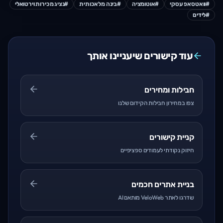
#
וואטסאפ עסקי
#
אוטומציה
#
בינה מלאכותית
#
נציג מכירות וירטואלי
#
לידים
עוד קישורים שיעניינו אותך
חבילות ומחירים
צפו במחירון חבילות הקידום שלנו
קניית קישורים
חיזוק נקודתי לעמודים ספציפיים
בניית אתרים חכמים
שדרגו לאתר VeloWeb מותאם AI