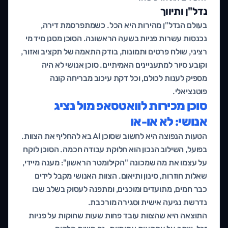
נדל"ן ותיווך
בעולם הנדל"ן מהירות היא הכל. כשמתפרסמת דירה,
נכנסות עשרות פניות בשעה הראשונה. הסוכן מסנן מיד מי
רציני, שולח פרטים ותמונות, בודק התאמה של תקציב ואזור,
וקובע סיור למתעניינים האמיתיים. סוכן אנושי לא היה
מספיק לענות לכולם, וכל דקת עיכוב מבריחה קונה
פוטנציאלי.
סוכן מכירות לוואטסאפ מול נציג
אנושי: לא או-או
הטעות הנפוצה היא לחשוב שסוכן AI בא להחליף את הצוות.
בפועל, השילוב הנכון הוא חלוקת עבודה חכמה. הסוכן לוקח
על עצמו את מה שמכונה "הקילומטר הראשון": מענה מיידי,
שאלות חוזרות, סינון ותיאום. הצוות האנושי מקבל לידים
כבר חמים, מתועדים ומוכנים, ומתפנה לעסוק בשלב שבו
נדרשת נגיעה אישית וסגירה מורכבת.
התוצאה היא שהצוות עובד פחות שעות שחוקות על פניות