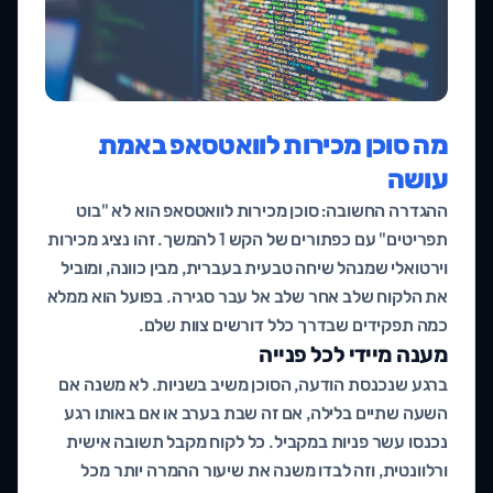
מה סוכן מכירות לוואטסאפ באמת
עושה
ההגדרה החשובה: סוכן מכירות לוואטסאפ הוא לא "בוט
תפריטים" עם כפתורים של הקש 1 להמשך. זהו נציג מכירות
וירטואלי שמנהל שיחה טבעית בעברית, מבין כוונה, ומוביל
את הלקוח שלב אחר שלב אל עבר סגירה. בפועל הוא ממלא
כמה תפקידים שבדרך כלל דורשים צוות שלם.
מענה מיידי לכל פנייה
ברגע שנכנסת הודעה, הסוכן משיב בשניות. לא משנה אם
השעה שתיים בלילה, אם זה שבת בערב או אם באותו רגע
נכנסו עשר פניות במקביל. כל לקוח מקבל תשובה אישית
ורלוונטית, וזה לבדו משנה את שיעור ההמרה יותר מכל