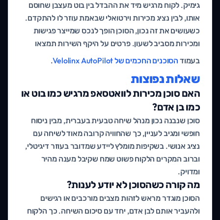
גימיק. לקוח מרגיש מיד את ההבדל בין בוט מעצבן שחוסם
אותו, לבין נציג מכירות וירטואלי שבאמת עוזר לו להתקדם.
כשעושים את זה נכון, הסוכן הופך לנכס שמייצר פגישות
ומכירות מסביב לשעון. פרטים על היקף השירות תמצאו
בעמוד
הסוכנים החכמים של Velolinx AutoPilot
.
שאלות נפוצות
האם סוכן מכירות לוואטסאפ מרגיש כמו בוט או
כמו בן אדם?
סוכן שנבנה נכון מנהל שיחה טבעית בעברית, מבין ניסוח
חופשי ומגיב לעניין, כך שהחוויה קרובה מאוד לשיחה עם
נציג אנושי. בשקיפות מומלץ ליידע שמדובר בעוזר דיגיטלי,
וברוב המקרים הלקוח פשוט שמח שקיבל מענה מהיר
ומדויק.
מה קורה כשהסוכן לא יודע לענות?
הסוכן מוגדר מראש לזהות מצבים מורכבים או רגישים
ולהעביר אותם לבן אדם, יחד עם סיכום השיחה. כך הלקוח