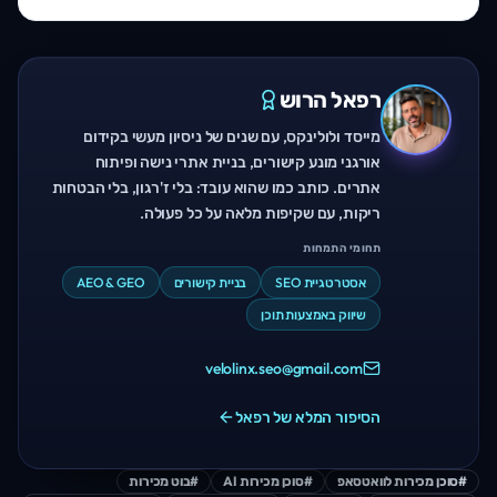
רפאל הרוש
מייסד ולולינקס, עם שנים של ניסיון מעשי בקידום
אורגני מונע קישורים, בניית אתרי נישה ופיתוח
אתרים. כותב כמו שהוא עובד: בלי ז'רגון, בלי הבטחות
ריקות, עם שקיפות מלאה על כל פעולה.
תחומי התמחות
אסטרטגיית SEO
בניית קישורים
AEO & GEO
שיווק באמצעות תוכן
velolinx.seo@gmail.com
הסיפור המלא של רפאל
#
סוכן מכירות לוואטסאפ
#
סוכן מכירות AI
#
בוט מכירות