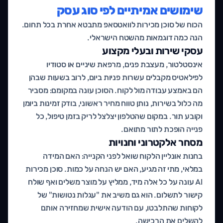
שימושים אמיתיים לפי סוג עסק
הכוח של סוכן מכירות לוואטסאפ מתבטא אחרת בכל תחום.
הנה כמה דוגמאות מהשטח הישראלי.
עסקי שירות ובעלי מקצוע
אינסטלטור, מעצבת פנים, מרפאת שיניים או סטודיו
לפילאטיס מקבלים עשרות פניות ביום, לרוב בשעות שבהן
הם באמצע עבודה מול לקוח. הסוכן עונה במקומם: מסביר
מה כלול בשירות, נותן טווח מחיר ראשוני, בודק זמינות ביומן
וקובע תור. במקום שהטלפון יצלצל לריק בזמן טיפול, כל
פנייה הופכת לתור מתואם.
מסחר אלקטרוני וחנויות
בחנות אונליין הלקוח שואל לפני הקנייה: האם המידה
במלאי, מתי זה מגיע, האם יש הנחה על כמות. סוכן מכירות
AI עונה על כל אלה מיד, ממליץ על מוצר משלים ואף שולח
קישור לתשלום. הוא גם משיב את "עגלות נטושות" של
לקוחות שהתלבטו, עם הודעה אישית שמחזירה אותם
להשלים את הרכישה.