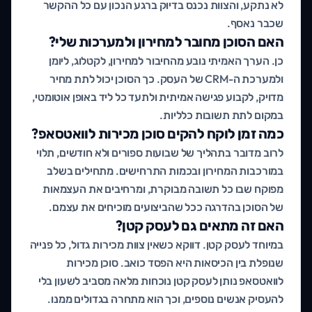
לא נתקע, והצוות נכנס בדיוק ברגע הנכון עם כל ההקשר
שכבר נאסף.
האם הסוכן מחובר למחירון ולמערכות שלי?
כן. הערך האמיתי נובע מהחיבור למחירון, לקטלוג, ליומן
ולמערכת ה-CRM של העסק. כך הסוכן יכול לתת מחיר
מדויק, לקבוע פגישה אמיתית ולתעד כל ליד באופן אוטומטי,
במקום לתת תשובות כלליות.
כמה זמן לוקח להקים סוכן מכירות לוואטסאפ?
לרוב מדובר בתהליך של שבועות ספורים ולא חודשים, תלוי
במורכבות המחירון ובכמות התרחישים. מתחילים בשלב
מפוקח שבו כל תשובה מבוקרת, ומרחיבים את העצמאות
של הסוכן בהדרגה ככל שהביצועים מוכיחים את עצמם.
האם זה מתאים גם לעסק קטן?
במיוחד לעסק קטן. דווקא כשאין צוות מכירות גדול, כל פנייה
שנופלת בין הכיסאות היא הפסד כואב. סוכן מכירות
לוואטסאפ נותן לעסק קטן נוכחות מלאה מסביב לשעון בלי
להעסיק אנשים נוספים, וכך הוא מתחרה בגדולים ממנו.