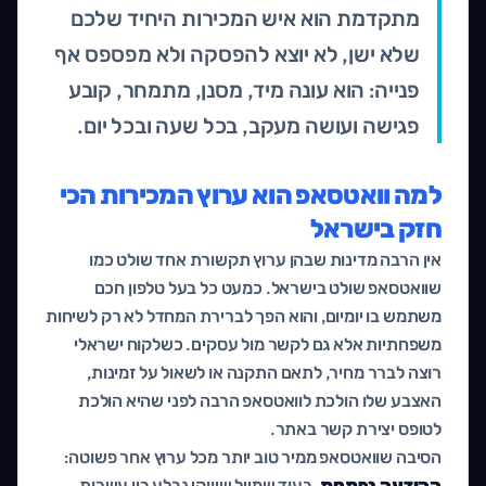
מתקדמת הוא איש המכירות היחיד שלכם
שלא ישן, לא יוצא להפסקה ולא מפספס אף
פנייה: הוא עונה מיד, מסנן, מתמחר, קובע
פגישה ועושה מעקב, בכל שעה ובכל יום.
למה וואטסאפ הוא ערוץ המכירות הכי
חזק בישראל
אין הרבה מדינות שבהן ערוץ תקשורת אחד שולט כמו
שוואטסאפ שולט בישראל. כמעט כל בעל טלפון חכם
משתמש בו יומיום, והוא הפך לברירת המחדל לא רק לשיחות
משפחתיות אלא גם לקשר מול עסקים. כשלקוח ישראלי
רוצה לברר מחיר, לתאם התקנה או לשאול על זמינות,
האצבע שלו הולכת לוואטסאפ הרבה לפני שהיא הולכת
לטופס יצירת קשר באתר.
הסיבה שוואטסאפ ממיר טוב יותר מכל ערוץ אחר פשוטה:
ההודעה נפתחת
. בעוד שמייל שיווקי נבלע בין עשרות