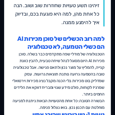
זיהינו תשע טעויות שחוזרות שוב ושוב. הנה
כל אחת מהן, למה היא פוגעת בכם, ובדיוק
איך להימנע ממנה.
למה רוב הכשלים של סוכן מכירות AI
הם כשלי הטמעה, לא טכנולוגיה
הטכנולוגיה של מודלי שפה מתקדמים כבר בשלה. סוכן
מכירות AI היום מסוגל לנהל שיחה טבעית, להבין כוונת
קנייה, להמליץ על מוצר נכון ולתאם פגישה. אבל טכנולוגיה
טובה בהטמעה גרועה נותנת תוצאות גרועות. עסק
שמדליק בוט מכירות בלי הכנה מקבל נציג מכירות וירטואלי
שמרגיז לקוחות, פולט מידע שגוי ומבריח דווקא את הלידים
החמים ביותר.
הבשורה הטובה: כל אחת מהטעויות הבאות ניתנת למניעה
מוחלטת עם תכנון נכון. בואו נצלול פנימה.
טעות 1: טון רובוטי שהורג אמון