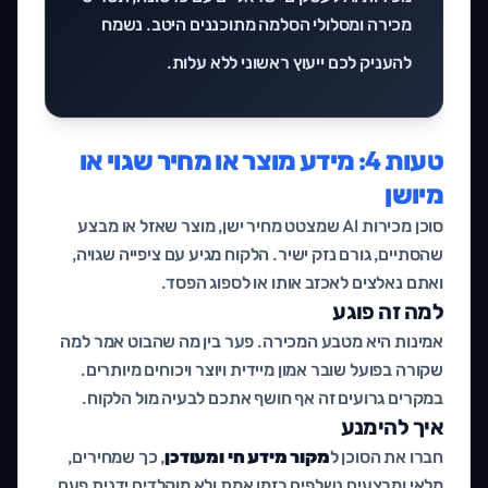
מכירה ומסלולי הסלמה מתוכננים היטב. נשמח
להעניק לכם
ייעוץ ראשוני ללא עלות
.
טעות 4: מידע מוצר או מחיר שגוי או
מיושן
סוכן מכירות AI שמצטט מחיר ישן, מוצר שאזל או מבצע
שהסתיים, גורם נזק ישיר. הלקוח מגיע עם ציפייה שגויה,
ואתם נאלצים לאכזב אותו או לספוג הפסד.
למה זה פוגע
אמינות היא מטבע המכירה. פער בין מה שהבוט אמר למה
שקורה בפועל שובר אמון מיידית ויוצר ויכוחים מיותרים.
במקרים גרועים זה אף חושף אתכם לבעיה מול הלקוח.
איך להימנע
חברו את הסוכן ל
מקור מידע חי ומעודכן
, כך שמחירים,
מלאי ומבצעים נשלפים בזמן אמת ולא מוקלדים ידנית פעם