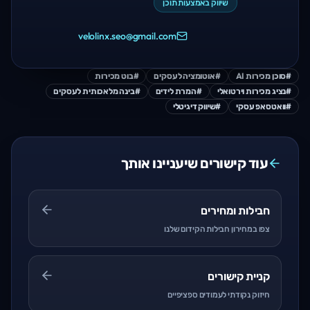
שיווק באמצעות תוכן
velolinx.seo@gmail.com
#
סוכן מכירות AI
#
אוטומציה לעסקים
#
בוט מכירות
#
נציג מכירות וירטואלי
#
המרת לידים
#
בינה מלאכותית לעסקים
#
וואטסאפ עסקי
#
שיווק דיגיטלי
עוד קישורים שיעניינו אותך
חבילות ומחירים
צפו במחירון חבילות הקידום שלנו
קניית קישורים
חיזוק נקודתי לעמודים ספציפיים