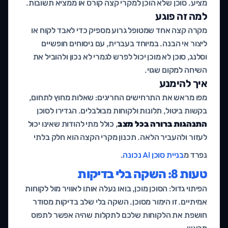
מציע. סוכן שלא הוכן למקרי קצה קורס או ממציא תשובות.
למה זה פוגע
מקרה קצה אחד שמטופל גרוע מספיק כדי לאבד לקוח או
ליצור אי הבנה. במיוחד בעברית, עם ניסוחים חופשיים
וסלנג, סוכן לא מוכן יכול לפרש לגמרי לא נכון ולהוביל את
השיחה למקום שגוי.
איך להימנע
מפו מראש את התרחישים החריגים: שאלות מחוץ לתחום,
בקשות ביטול, תלונות ולקוחות מבולבלים. הגדירו לסוכן
התנהגות ברורה בכל מצב
, כולל מתי להודות שאינו יכול
לעזור ולהעביר הלאה. תכנון מקרי הקצה הוא חלק בלתי
נפרד מ
בניית סוכן AI נכונה
.
טעות 8: השקה בלי בדיקות
הפיתוי גדול: הסוכן מוכן, בואו נעלה אותו לאוויר מול לקוחות
אמיתיים. זו הימור מסוכן. השקה בלי שלב בדיקות מסודר
חושפת את הלקוחות שלכם לתקלות שהיה אפשר לתפוס
מראש.