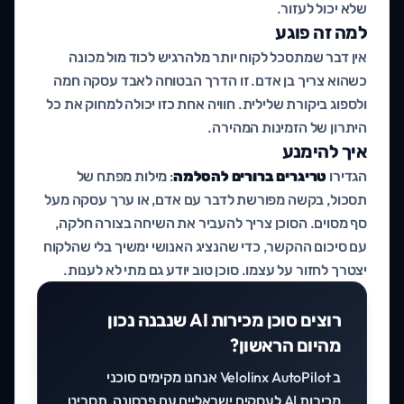
שלא יכול לעזור.
למה זה פוגע
אין דבר שמתסכל לקוח יותר מלהרגיש לכוד מול מכונה
כשהוא צריך בן אדם. זו הדרך הבטוחה לאבד עסקה חמה
ולספוג ביקורת שלילית. חוויה אחת כזו יכולה למחוק את כל
היתרון של הזמינות המהירה.
איך להימנע
הגדירו
טריגרים ברורים להסלמה
: מילות מפתח של
תסכול, בקשה מפורשת לדבר עם אדם, או ערך עסקה מעל
סף מסוים. הסוכן צריך להעביר את השיחה בצורה חלקה,
עם סיכום ההקשר, כדי שהנציג האנושי ימשיך בלי שהלקוח
יצטרך לחזור על עצמו. סוכן טוב יודע גם מתי לא לענות.
רוצים סוכן מכירות AI שנבנה נכון
מהיום הראשון?
ב Velolinx AutoPilot אנחנו מקימים סוכני
מכירות AI לעסקים ישראליים עם פרסונה, תסריט