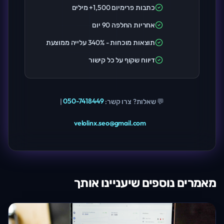
כתבות פרימיום 1,500+ מילים
אחריות החלפה 90 יום
תוצאות מוכחות - 340% עלייה ממוצעת
דיווח שקוף על כל קישור
💬 שאלות? צרו קשר:
050-7418449
|
velolinx.seo@gmail.com
מאמרים נוספים שיעניינו אותך