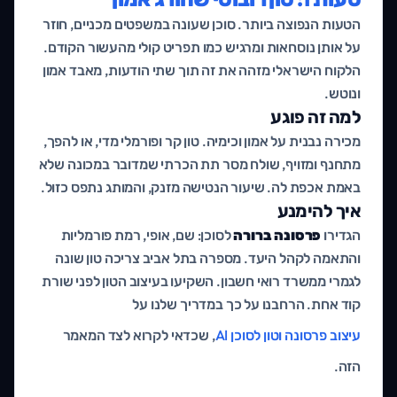
הטעות הנפוצה ביותר. סוכן שעונה במשפטים מכניים, חוזר
על אותן נוסחאות ומרגיש כמו תפריט קולי מהעשור הקודם.
הלקוח הישראלי מזהה את זה תוך שתי הודעות, מאבד אמון
ונוטש.
למה זה פוגע
מכירה נבנית על אמון וכימיה. טון קר ופורמלי מדי, או להפך,
מתחנף ומזויף, שולח מסר תת הכרתי שמדובר במכונה שלא
באמת אכפת לה. שיעור הנטישה מזנק, והמותג נתפס כזול.
איך להימנע
הגדירו
פרסונה ברורה
לסוכן: שם, אופי, רמת פורמליות
והתאמה לקהל היעד. מספרה בתל אביב צריכה טון שונה
לגמרי ממשרד רואי חשבון. השקיעו בעיצוב הטון לפני שורת
קוד אחת. הרחבנו על כך במדריך שלנו על
עיצוב פרסונה וטון לסוכן AI
, שכדאי לקרוא לצד המאמר
הזה.