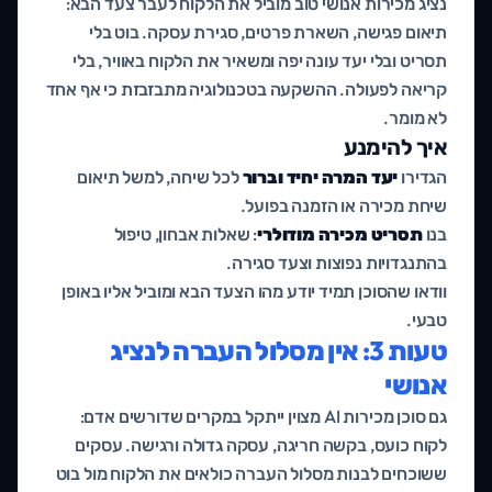
נציג מכירות אנושי טוב מוביל את הלקוח לעבר צעד הבא:
תיאום פגישה, השארת פרטים, סגירת עסקה. בוט בלי
תסריט ובלי יעד עונה יפה ומשאיר את הלקוח באוויר, בלי
קריאה לפעולה. ההשקעה בטכנולוגיה מתבזבזת כי אף אחד
לא מומר.
איך להימנע
הגדירו
יעד המרה יחיד וברור
לכל שיחה, למשל תיאום
שיחת מכירה או הזמנה בפועל.
בנו
תסריט מכירה מודולרי
: שאלות אבחון, טיפול
בהתנגדויות נפוצות וצעד סגירה.
וודאו שהסוכן תמיד יודע מהו הצעד הבא ומוביל אליו באופן
טבעי.
טעות 3: אין מסלול העברה לנציג
אנושי
גם סוכן מכירות AI מצוין ייתקל במקרים שדורשים אדם:
לקוח כועס, בקשה חריגה, עסקה גדולה ורגישה. עסקים
ששוכחים לבנות מסלול העברה כולאים את הלקוח מול בוט