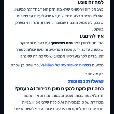
למה זה פוגע
נציג מכירות וירטואלי שלא מתוחזק הופך בהדרגה למיושן:
הוא לא מכיר מבצעים חדשים, לא יודע לענות על שאלות
שצצו, ולא מנצל תובנות שנצברו. היתרון התחרותי נשחק
בשקט.
איך להימנע
התייחסו לסוכן כאל
נכס מתמשך
עם בעלות ותחזוקה
שוטפת. עדכנו ידע, שפרו תסריטים והוסיפו יכולות לאורך
זמן. בדיוק לכך נועד ליווי מקצועי שוטף כמו זה שאנחנו
מציעים ב
שירות האוטומציה של Velolinx
, כך שהסוכן שלכם
רק משתפר.
שאלות נפוצות
כמה זמן לוקח להקים סוכן מכירות AI בעסק?
זה תלוי במורכבות העסק ובכמות המידע, אך הקמה
מסודרת של סוכן מכירות AI כוללת שלבי אפיון, בניית
תסריט, חיבור למקורות מידע ובדיקות. עדיף להשקיע יותר