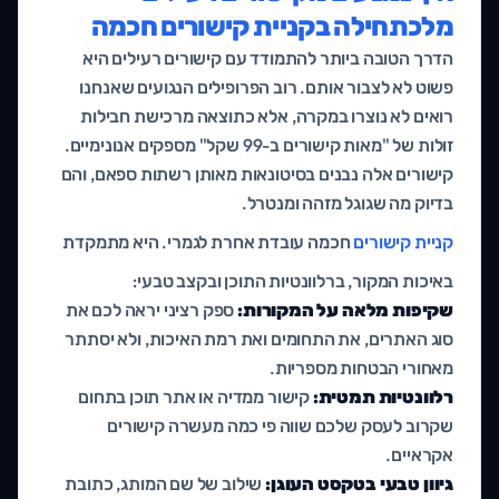
מלכתחילה בקניית קישורים חכמה
הדרך הטובה ביותר להתמודד עם קישורים רעילים היא
פשוט לא לצבור אותם. רוב הפרופילים הנגועים שאנחנו
רואים לא נוצרו במקרה, אלא כתוצאה מרכישת חבילות
זולות של "מאות קישורים ב-99 שקל" מספקים אנונימיים.
קישורים אלה נבנים בסיטונאות מאותן רשתות ספאם, והם
בדיוק מה שגוגל מזהה ומנטרל.
קניית קישורים
חכמה עובדת אחרת לגמרי. היא מתמקדת
באיכות המקור, ברלוונטיות התוכן ובקצב טבעי:
שקיפות מלאה על המקורות:
ספק רציני יראה לכם את
סוג האתרים, את התחומים ואת רמת האיכות, ולא יסתתר
מאחורי הבטחות מספריות.
רלוונטיות תמטית:
קישור ממדיה או אתר תוכן בתחום
שקרוב לעסק שלכם שווה פי כמה מעשרה קישורים
אקראיים.
גיוון טבעי בטקסט העוגן:
שילוב של שם המותג, כתובת