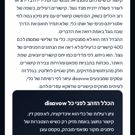
קישורים שיש להם פוטנציאל ממשי לגרום לירידה בדירוג או
לעורר פעולה ידנית מצד גוגל. קישורים רעילים, בשפה של
רוב הכלים בשוק, הם פשוט קישורים עם ציון סיכון גבוה לפי
אלגוריתם פנימי של אותו כלי, שלא תמיד תואם את הדרך
שבה גוגל באמת רואה את הדברים.
ההבדל הזה הוא לא סמנטיקה. כלי צד שלישי שמסמן לכם
400 קישורים כרעילים לא ראה את הנתונים הפנימיים של
גוגל. הוא ניחש, לפי מדדים כמו יחס קישורים יוצאים, שפת
האתר, נוכחות בתבניות ספאם ומהירות צבירת קישורים.
חלק מהניחושים מדויקים, חלק שגויים לחלוטין. בגלל זה
עסקים שמבצעים disavow עיוור לפי רשימה של כלי,
לעיתים מוחקים קישורים שדווקא עוזרים להם.
הכלל הזהב לפני כל disavow
ציון רעילות של כלי הוא אינדיקציה, לא פסק דין.
קישור נחשב באמת מזיק רק כשיש הצטברות של
סימנים: מקור ספאמי מובהק, טקסט עוגן