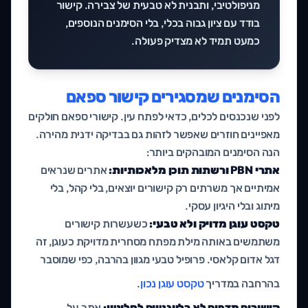
מניפולטיבי, ותבנית לא טבעית של צבירה. קישור
בודד עם ציון גבוה בכלי, בלי הסימנים הנוספים,
כמעט תמיד לא מצדיק פעולה.
הסימנים שמסגירים קישור ספאם
לפני שנכנסים לכלים, כדאי לפתח עין. קישורי ספאם חולקים
מאפיינים חוזרים שאפשר לזהות גם בבדיקה ידנית מהירה.
הנה הסימנים המובהקים ביותר:
אתרי PBN ורשתות תוכן מלאכותיות:
אתרים שנראים
אמיתיים אך משרתים רק קישורים יוצאים, בלי קהל, בלי
מיתוג ובלי היגיון עסקי.
טקסט עוגן מדויק ולא טבעי:
כשעשרות קישורים
משתמשים באותה מילת מפתח מסחרית מדויקת כעוגן, זה
דגל אדום קלאסי. פרופיל טבעי מגוון בהרבה, כפי שמוסבר
בהרחבה במדריך
טקסט עוגן נכון
.
קישורים מדפים לא רלוונטיים לחלוטין:
אתר על