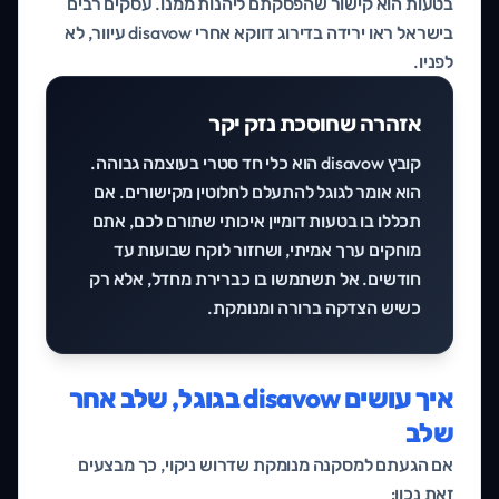
בטעות הוא קישור שהפסקתם ליהנות ממנו. עסקים רבים
בישראל ראו ירידה בדירוג דווקא אחרי disavow עיוור, לא
לפניו.
אזהרה שחוסכת נזק יקר
קובץ disavow הוא כלי חד סטרי בעוצמה גבוהה.
הוא אומר לגוגל להתעלם לחלוטין מקישורים. אם
תכללו בו בטעות דומיין איכותי שתורם לכם, אתם
מוחקים ערך אמיתי, ושחזור לוקח שבועות עד
חודשים. אל תשתמשו בו כברירת מחדל, אלא רק
כשיש הצדקה ברורה ומנומקת.
איך עושים disavow בגוגל, שלב אחר
שלב
אם הגעתם למסקנה מנומקת שדרוש ניקוי, כך מבצעים
זאת נכון: