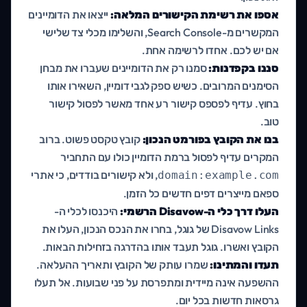
אספו את רשימת הקישורים המלאה:
ייצאו את הדומיינים
המקשרים מ-Search Console, והשלימו מכלי צד שלישי
אם יש לכם. אחדו לרשימה אחת.
סננו בקפדנות:
סמנו רק את הדומיינים שעברו את מבחן
הסימנים המרובים. כשיש ספק לגבי דומיין, השאירו אותו
בחוץ. עדיף לפספס קישור רע אחד מאשר לפסול קישור
טוב.
בנו את הקובץ בפורמט הנכון:
קובץ טקסט פשוט. ברוב
המקרים עדיף לפסול ברמת הדומיין כולו עם התחביר
, ולא קישורים בודדים, כי אתרי
domain:example.com
ספאם מייצרים דפים חדשים כל הזמן.
העלו דרך כלי ה-Disavow הרשמי:
היכנסו לכלי ה-
Disavow Links של גוגל, בחרו את הנכס הנכון, העלו את
הקובץ ואשרו. גוגל תעבד אותו בהדרגה בזחילות הבאות.
תעדו והמתינו:
שמרו עותק של הקובץ ותאריך ההעלאה.
ההשפעה אינה מיידית ומתפרסת על פני שבועות. אל תעלו
גרסאות חדשות בכל יום.