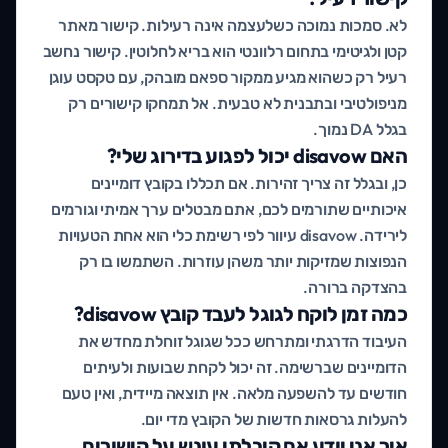
לא. סמכות נמוכה כשלעצמה אינה רעילות. קישור מאתר
קטן ולגיטימי בתחום רלוונטי הוא בריא לחלוטין. קישור נחשב
רעיל רק כשהוא מגיע ממקור ספאם מובהק, עם טקסט עוגן
מניפולטיבי ובתבנית לא טבעית. אל תמחקו קישורים רק
בגלל DA נמוך.
האם disavow יכול לפגוע בדירוג שלי?
כן, ובגלל זה צריך זהירות. אם תכללו בקובץ דומיינים
איכותיים שתורמים לכם, אתם מבטלים ערך אמיתי וגורמים
לירידה. disavow עיוור לפי רשימת כלי הוא אחת הטעויות
הנפוצות שמזיקות יותר משהן עוזרות. השתמשו בו רק
בהצדקה ברורה.
כמה זמן לוקח לגוגל לעבד קובץ disavow?
העיבוד הדרגתי ומתרחש ככל שגוגל זוחלת מחדש את
הדומיינים שברשימה. זה יכול לקחת שבועות ולעיתים
חודשים עד להשפעה מלאה. אין תוצאה מיידית, ואין טעם
להעלות גרסאות חדשות של הקובץ מדי יום.
איך אני יודע אם קיבלתי עונש על קישורים