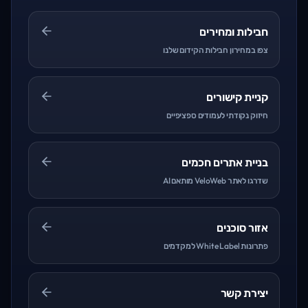
חבילות ומחירים
צפו במחירון חבילות הקידום שלנו
קניית קישורים
חיזוק נקודתי לעמודים ספציפיים
בניית אתרים חכמים
שדרגו לאתר VeloWeb מותאם AI
אזור סוכנים
פתרונות White Label למקדמים
יצירת קשר