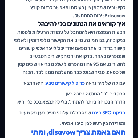
לקישורים שמסמן ציון רעילות ומאפשר לבנות קובץ
disavow ישירות מהממשק.
איך קוראים את הנתונים בלי להיבהל
הטעות הנפוצה היא להסתכל על עמודת הרעילות ולספור.
במקום זה, בנו תמונה. מיינו את הקישורים לפי דומיין ולא לפי
קישור בודד, כי אתר ספאם אחד יכול לייצר אלפי קישורים
שנספרים כאחד. בדקו את יחס הקישורים הטבעיים
לחשודים. אם 95 אחוז מהפרופיל שלכם בריא ויש כיס קטן
של ספאם, סביר שגוגל כבר מתעלמת ממנו לבד. הבנה
עמוקה של איך נראה
פרופיל קישורים טבעי
היא התנאי
המקדים לכל החלטה נכונה כאן.
הדרך הבטוחה ביותר להתחיל, בלי להתמצא בכל כלי, היא
בדיקת SEO חינם
שמסתכלת על הפרופיל בעין מקצועית
ומפרידה בין רעש לבין סיכון אמיתי.
האם באמת צריך disavow, ומתי