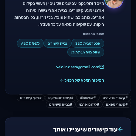
מייסד ולולינקס, עם שנים של ניסיון מעשי בקידום
אורגני מונע קישורים, בניית אתרי נישה ופיתוח
אתרים. כותב כמו שהוא עובד: בלי ז'רגון, בלי הבטחות
ריקות, עם שקיפות מלאה על כל פעולה.
תחומי התמחות
אסטרטגיית SEO
בניית קישורים
AEO & GEO
שיווק באמצעות תוכן
velolinx.seo@gmail.com
הסיפור המלא של רפאל
#
קישורים רעילים
#
disavow
#
קישורים מזיקים
#
ניקוי קישורים
#
קישורי ספאם
#
קידום אורגני
#
בניית קישורים
עוד קישורים שיעניינו אותך