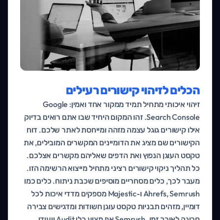
הכלים לזיהוי קישורים רעילים
זיהוי איכותי מתחיל תמיד ממקור אחד ואמין: Google
Search Console. זהו המקום היחיד שבו אתם רואים בדיוק
אילו קישורים גוגל עצמה מזהה ומייחסת לאתר שלכם. דוח
הקישורים שם מציג את הדומיינים המקשרים המובילים, את
טקסט העוגן הנפוץ ואת הדפים שאליהם מקשרים אצלכם.
כל תהליך ניקוי קישורים רציני מתחיל מייצוא הרשימה הזו.
מעבר לכך, כלים מסחריים מוסיפים שכבת ניתוח. כלים כמו
Ahrefs, Semrush ו-Majestic מספקים מדדי איכות לכל
דומיין, מזהים תבניות טקסט עוגן חשודות ומדגישים צבירה
חריגה לאורך זמן. Semrush אף מציע כלי Audit ייעודי