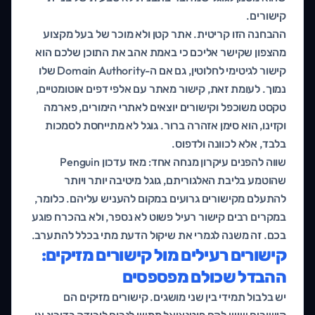
קישורים.
ההבחנה הזו קריטית. אתר קטן ולא מוכר של בעל מקצוע
מהצפון שקישר אליכם כי באמת אהב את התוכן שלכם הוא
קישור לגיטימי לחלוטין, גם אם ה-Domain Authority שלו
נמוך. לעומת זאת, קישור מאתר עם אלפי דפים אוטומטיים,
טקסט משוכפל וקישורים יוצאים לאתרי הימורים, פארמה
וקזינו, הוא סימן אזהרה ברור. גוגל לא מתייחסת לסמכות
בלבד, אלא לכוונה ולדפוס.
שווה להפנים עיקרון מנחה אחד: מאז עדכון Penguin
שהוטמע בליבת האלגוריתם, גוגל מיטיבה יותר ויותר
להתעלם מקישורים גרועים במקום להעניש עליהם. כלומר,
במקרים רבים קישור רעיל פשוט לא נספר, ולא בהכרח פוגע
בכם. זה משנה לגמרי את שיקול הדעת מתי בכלל להתערב.
קישורים רעילים מול קישורים מזיקים:
ההבדל שכולם מפספסים
יש בלבול תמידי בין שני מושגים. קישורים מזיקים הם