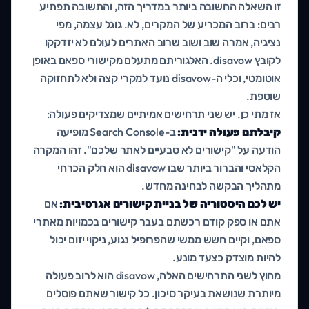
זו השאלה החשובה ביותר במדריך הזה, והתשובה תפתיע
רבים: ברוב המכריע של המקרים, לא. גוגל עצמה, מפי
נציגיה, אמרה שוב ושוב שרוב האתרים לעולם לא יזדקקו
לקובץ disavow. האלגוריתם מתעלם מקישורי ספאם באופן
אוטומטי, וכלי ה-disavow נועד למקרי קצה ולא לתחזוקה
שוטפת.
אז מתי כן. יש שני תרחישים אמיתיים שמצדיקים פעולה:
קיבלתם פעולה ידנית:
ב-Search Console מופיעה
הודעה על "קישורים לא טבעיים לאתר שלכם". זהו המקרה
הקלאסי והברור ביותר שבו disavow הוא חלק הכרחי
מתהליך הבקשה לבחינה מחדש.
יש לכם היסטוריה של בניית קישורים אגרסיבית:
אם
אתם או ספק קודם רכשתם בעבר קישורים בכמויות מאתרי
ספאם, וקיים חשש ממשי שהפרופיל נגוע, ניקוי יזום יכול
להיות מוצדק כצעד מונע.
מחוץ לשני התרחישים האלה, disavow הוא לרוב פעולה
מיותרת שנושאת בעיקר סיכון. כל קישור שאתם פוסלים