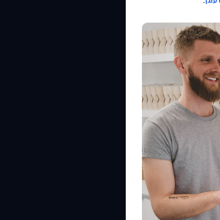
וגן
.