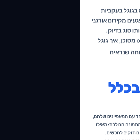
בגוגל בעקביות
עים מקידום אורגני
תו סוג בדיוק.
בעמוד הזה נפרק מה הופך פרופיל קישורים לבריא, למה over-optimization מסוכן, איך גוגל
חה שנראית
בכלל
חד עם המאפיינים שלהם,
התמונה הכוללת: מאילו
ם חזקים לחלשים.