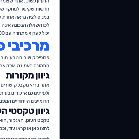
הרעיון פשוט. אתר שצומח 
חדשות שקישר למחקר שלכם
במניפולציה נראה אחרת לג
יכול לעקוף מתחרה עם 400 קישורים זהים ורדודים, פשוט כי הפרופיל שלו משדר אמון.
מרכיבי פ
פרופיל קישורים טבעי מורכ
התמונה האמינה. אלה ארב
גיוון מקורות
אתר בריא מקבל קישורים ממ
הדומיינים הייחודיים המפנ
גיוון טקסטי הע
טקסט העוגן, האנקור, הוא 
לחצו כאן או קראו עוד, ו