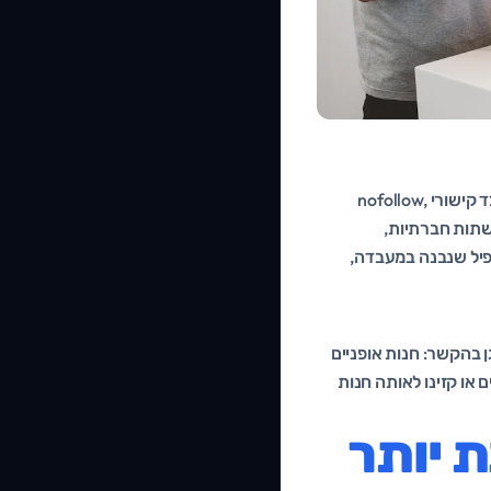
לא כל הקישורים נולדו שווים, וזה דווקא טוב. פרופיל אמין משלב קישורי dofollow שמעבירים כוח, לצד קישורי nofollow,
מרשתות חברתיות,
dofollo עם אנקור מדויק הוא פרופיל שנבנה במעבדה,
 בהקשר: חנות אופניים
 או קזינו לאותה חנות
over מסוכנת יותר