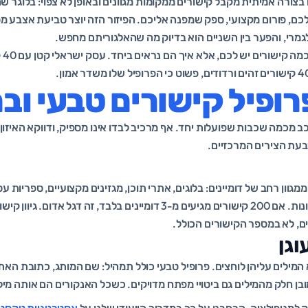
בצורה אמיתית מקבל קישורים ממקומות מגוונים ובאופן לא צפוי: בלוגר 
, פורום מקצועי, ספק שמפנה אליכם. הפיזור הזה יוצר טביעת אצבע מס
מרי, והפער בין השניים הוא בדיוק מה שהאלגוריתם מחפש.
לכן
רופיל קישורים טבעי וב
ב מכמה שכבות שפועלות יחד. אף מרכיב לבדו אינו מספיק, ודווקא האיזון 
עת הצירים המרכזיים.
גוון רחב של דומיינים: בלוגים, אתרי תוכן, מגזינים מקצועיים, ספריות ע
ולעיתים גם אזכורים בעיתונות. אם 200 קישורים מגיעים מ-3 דומיינים בלבד,
ים, לא במספר הקישורים הכולל.
וגן
המילים עליהן לוחצים. פרופיל טבעי כולל תמהיל: שם המותג, כתובת האתר,
כמובן חלק מהמילים גם ביטויי מפתח מדויקים. כשכל האנקורים הם אותה 