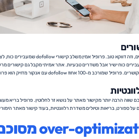
שורים
s ו-ugc שלא מעבירים כוח ישיר אבל משדרים טבעיות. אתר אמיתי מקבל גם קישורים 
מתגובות, ומאזכורים לא מקושרים. פרופיל שמורכב מ-100 אחוז w
לוונטיות
שווה הרבה יותר מקישור מאתר על נושא זר לחלוטין. פרופיל בריא מעוגן
על ספורט, בריאות וטיולים משדרת רלוונטיות, בעוד קישור מאתר הימורים
למה -optimization