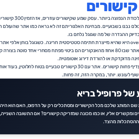
קישורים
אופטימיזציית יתר היא המלכוד
יקת, כולם dofollow, כולם נבנו בשבועיים. מבחינת האלגוריתם זה לא נראה כמו אתר שהע
ו בדיוק ההגדרה של מה שגוגל נלחם בו.
הבעיה ב-over-optimization היא שהיא מייצרת חתימה סטטיסטית חריגה. כשגוגל בוחן אלפ
פרופיל ממוצע בכל נישה. אתר שבו 80 אחוז מהאנקורים הם ביטוי מפתח מסחרי אחד סוט
חינה מדוקדקת או להורדת דירוג אוטומטית.
וף לעונש. יותר, במקרה הזה, זה פחות.
של פרופיל בריא
 שם המותג שלכם מכל הקישורים ומסתכלים רק על הדפוס, האם הוא היה
ומקשרים אליו, או כמו מכונה שמזריקה קישורים? אם התשובה השנייה, א
 ההסתכלות מהצד.